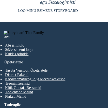
ega Sisselogimist!
LOO MINU ESIMENE STORYBOARD
abi
Abi ja KKK
Süžeeskeemi looja
Kuidas printida
Õpetajatele
Tasuta Versioon Õpetajatele
District Paketid
Kooliraamatukogud ja Meediakeskused
Treeningseansid
Kõik Õpetaja Ressursid
Töölehtede Mallid
Plakati Mallid
Tudengile