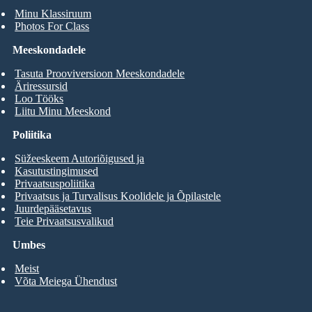
Minu Klassiruum
Photos For Class
Meeskondadele
Tasuta Prooviversioon Meeskondadele
Äriressursid
Loo Tööks
Liitu Minu Meeskond
Poliitika
Süžeeskeem Autoriõigused ja
Kasutustingimused
Privaatsuspoliitika
Privaatsus ja Turvalisus Koolidele ja Õpilastele
Juurdepääsetavus
Teie Privaatsusvalikud
Umbes
Meist
Võta Meiega Ühendust