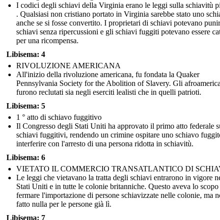
I codici degli schiavi della Virginia erano le leggi sulla schiavitù 
. Qualsiasi non cristiano portato in Virginia sarebbe stato uno sch
anche se si fosse convertito. I proprietari di schiavi potevano punir
schiavi senza ripercussioni e gli schiavi fuggiti potevano essere cat
per una ricompensa.
Libisema: 4
RIVOLUZIONE AMERICANA
All'inizio della rivoluzione americana, fu fondata la Quaker
Pennsylvania Society for the Abolition of Slavery. Gli afroameric
furono reclutati sia negli eserciti lealisti che in quelli patrioti.
Libisema: 5
1 ° atto di schiavo fuggitivo
Il Congresso degli Stati Uniti ha approvato il primo atto federale s
schiavi fuggitivi, rendendo un crimine ospitare uno schiavo fuggit
interferire con l'arresto di una persona ridotta in schiavitù.
Libisema: 6
VIETATO IL COMMERCIO TRANSATLANTICO DI SCHIA
Le leggi che vietavano la tratta degli schiavi entrarono in vigore n
Stati Uniti e in tutte le colonie britanniche. Questo aveva lo scopo
fermare l'importazione di persone schiavizzate nelle colonie, ma 
fatto nulla per le persone già lì.
Libisema: 7