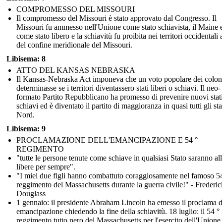
COMPROMESSO DEL MISSOURI
Il compromesso del Missouri è stato approvato dal Congresso. Il
Missouri fu ammesso nell'Unione come stato schiavista, il Maine 
come stato libero e la schiavitù fu proibita nei territori occidentali
del confine meridionale del Missouri.
Libisema: 8
ATTO DEL KANSAS NEBRASKA
Il Kansas-Nebraska Act imponeva che un voto popolare dei colon
determinasse se i territori diventassero stati liberi o schiavi. Il neo-
formato Partito Repubblicano ha promesso di prevenire nuovi stat
schiavi ed è diventato il partito di maggioranza in quasi tutti gli sta
Nord.
Libisema: 9
PROCLAMAZIONE DELL'EMANCIPAZIONE E 54 °
REGIMENTO
"tutte le persone tenute come schiave in qualsiasi Stato saranno al
libere per sempre".
"I miei due figli hanno combattuto coraggiosamente nel famoso 5
reggimento del Massachusetts durante la guerra civile!" - Frederic
Douglass
1 gennaio: il presidente Abraham Lincoln ha emesso il proclama d
emancipazione chiedendo la fine della schiavitù. 18 luglio: il 54 °
reggimento tutto nero del Massachusetts per l'esercito dell'Unione