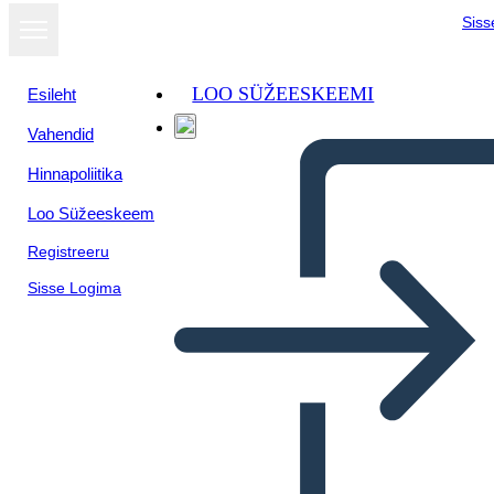
Siss
LOO SÜŽEESKEEMI
Esileht
Vahendid
Hinnapoliitika
Loo Süžeeskeem
Registreeru
Sisse Logima