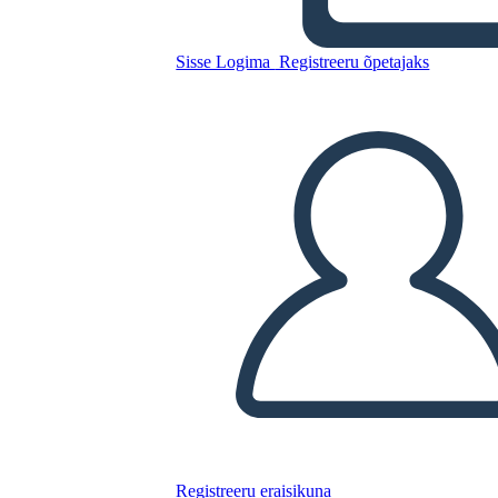
Schiavitù: Cronologia
Sisse Logima
Registreeru õpetajaks
Kopeerige see süžeeskeemid
LUUA STORYBOARD
ESITA SLAIDIESITLUST
LOE MULLE
Registreeru eraisikuna