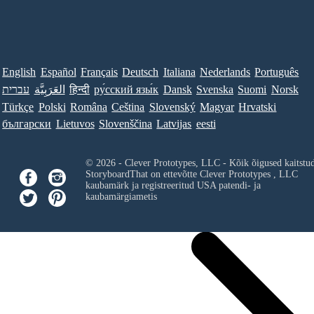
English
Español
Français
Deutsch
Italiana
Nederlands
Português
עברית
العَرَبِيَّة
हिन्दी
ру́сский язы́к
Dansk
Svenska
Suomi
Norsk
Türkçe
Polski
Româna
Ceština
Slovenský
Magyar
Hrvatski
български
Lietuvos
Slovenščina
Latvijas
eesti
© 2026 - Clever Prototypes, LLC - Kõik õigused kaitstu
StoryboardThat on ettevõtte
Clever Prototypes , LLC
kaubamärk ja registreeritud USA patendi- ja
kaubamärgiametis