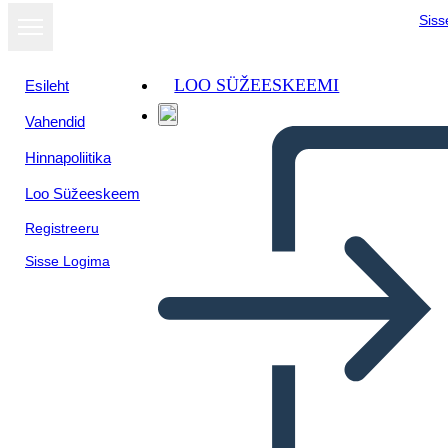
Siss
LOO SÜŽEESKEEMI
Esileht
Vahendid
Hinnapoliitika
Loo Süžeeskeem
Registreeru
Sisse Logima
Vocabolario Azteco