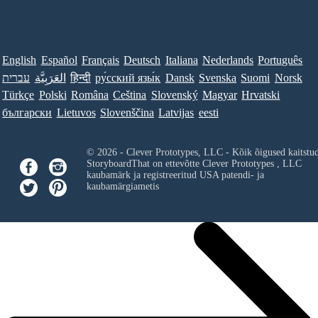
English
Español
Français
Deutsch
Italiana
Nederlands
Português
עברית
العَرَبِيَّة
हिन्दी
ру́сский язы́к
Dansk
Svenska
Suomi
Norsk
Türkçe
Polski
Româna
Ceština
Slovenský
Magyar
Hrvatski
български
Lietuvos
Slovenščina
Latvijas
eesti
© 2026 - Clever Prototypes, LLC - Kõik õigused kaitstu
StoryboardThat on ettevõtte
Clever Prototypes , LLC
kaubamärk ja registreeritud USA patendi- ja
kaubamärgiametis