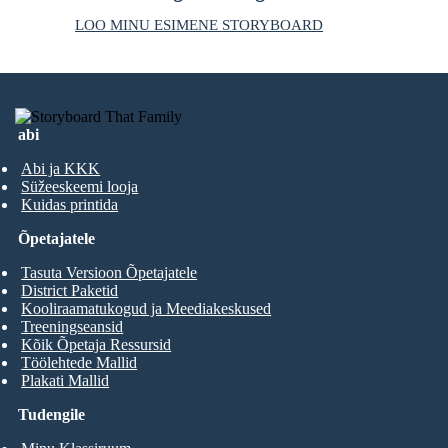
LOO MINU ESIMENE STORYBOARD
abi
Abi ja KKK
Süžeeskeemi looja
Kuidas printida
Õpetajatele
Tasuta Versioon Õpetajatele
District Paketid
Kooliraamatukogud ja Meediakeskused
Treeningseansid
Kõik Õpetaja Ressursid
Töölehtede Mallid
Plakati Mallid
Tudengile