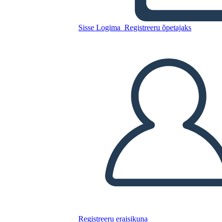
Sisse Logima
Registreeru õpetajaks
Kopeerige see süžeeskeemid
LUUA STORYBOARD
ESITA SLAIDIESITLUST
LOE MULLE
Registreeru eraisikuna