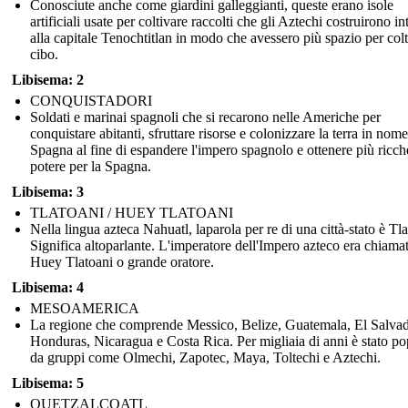
Conosciute anche come giardini galleggianti, queste erano isole
artificiali usate per coltivare raccolti che gli Aztechi costruirono i
alla capitale Tenochtitlan in modo che avessero più spazio per col
cibo.
Libisema: 2
CONQUISTADORI
Soldati e marinai spagnoli che si recarono nelle Americhe per
conquistare abitanti, sfruttare risorse e colonizzare la terra in nome
Spagna al fine di espandere l'impero spagnolo e ottenere più ricch
potere per la Spagna.
Libisema: 3
TLATOANI / HUEY TLATOANI
Nella lingua azteca Nahuatl, laparola per re di una città-stato è Tla
Significa altoparlante. L'imperatore dell'Impero azteco era chiama
Huey Tlatoani o grande oratore.
Libisema: 4
MESOAMERICA
La regione che comprende Messico, Belize, Guatemala, El Salvad
Honduras, Nicaragua e Costa Rica. Per migliaia di anni è stato po
da gruppi come Olmechi, Zapotec, Maya, Toltechi e Aztechi.
Libisema: 5
QUETZALCOATL