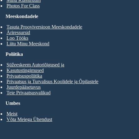
Minu Klassiruum
Photos For Class
Meeskondadele
Tasuta Prooviversioon Meeskondadele
Äriressursid
Loo Tööks
Liitu Minu Meeskond
Poliitika
Süžeeskeem Autoriõigused ja
Kasutustingimused
Privaatsuspoliitika
Privaatsus ja Turvalisus Koolidele ja Õpilastele
Juurdepääsetavus
Teie Privaatsusvalikud
Umbes
Meist
Võta Meiega Ühendust