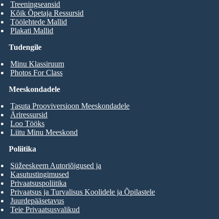
Treeningseansid
Kõik Õpetaja Ressursid
Töölehtede Mallid
Plakati Mallid
Tudengile
Minu Klassiruum
Photos For Class
Meeskondadele
Tasuta Prooviversioon Meeskondadele
Äriressursid
Loo Tööks
Liitu Minu Meeskond
Poliitika
Süžeeskeem Autoriõigused ja
Kasutustingimused
Privaatsuspoliitika
Privaatsus ja Turvalisus Koolidele ja Õpilastele
Juurdepääsetavus
Teie Privaatsusvalikud