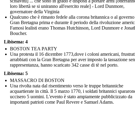
schiavitù] ... che sono in grado e disposti a portare armi [otterrann
loro libertà se si uniranno all'esercito reale] - Lord Dunmore,
governatore della Virginia
Qualcuno che è rimasto fedele alla corona britannica o al governo
Gran Bretagna prima e durante il periodo della rivoluzione americ
Famosi lealisti erano Thomas Hutchinson, Lord Dunmore e Jonat
Boucher.
Libisema: 4
BOSTON TEA PARTY
Una protesta il 16 dicembre 1773,dove i coloni americani, frustrat
arrabbiati con la Gran Bretagna per aver imposto la tassazione se
rappresentanza, hanno scaricato 342 casse di tè nel porto.
Libisema: 5
MASSACRO DI BOSTON
Una rivolta nata dal risentimento verso le truppe britanniche
acquartierate in città. Il 5 marzo 1770, i soldati britannici spararon
uccisero 5 uomini. L'evento è stato ampiamente pubblicizzato da
importanti patrioti come Paul Revere e Samuel Adams.