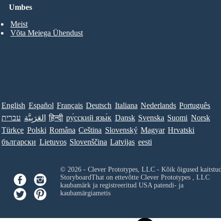
Umbes
Meist
Võta Meiega Ühendust
English
Español
Français
Deutsch
Italiana
Nederlands
Português
עברית
العَرَبِيَّة
हिन्दी
ру́сский язы́к
Dansk
Svenska
Suomi
Norsk
Türkçe
Polski
Româna
Ceština
Slovenský
Magyar
Hrvatski
български
Lietuvos
Slovenščina
Latvijas
eesti
© 2026 - Clever Prototypes, LLC - Kõik õigused kaitstu
StoryboardThat on ettevõtte
Clever Prototypes , LLC
kaubamärk ja registreeritud USA patendi- ja
kaubamärgiametis