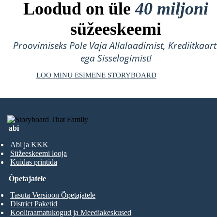
Loodud on üle
40 miljoni
süžeeskeemi
Proovimiseks Pole Vaja Allalaadimist, Krediitkaart
ega Sisselogimist!
LOO MINU ESIMENE STORYBOARD
abi
Abi ja KKK
Süžeeskeemi looja
Kuidas printida
Õpetajatele
Tasuta Versioon Õpetajatele
District Paketid
Kooliraamatukogud ja Meediakeskused