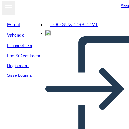
Siss
LOO SÜŽEESKEEMI
Esileht
Vahendid
Hinnapoliitika
Loo Süžeeskeem
Registreeru
Sisse Logima
Vocabolario Della