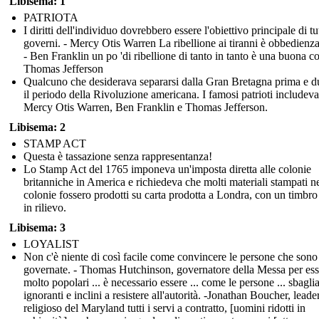
Libisema: 1
PATRIOTA
I diritti dell'individuo dovrebbero essere l'obiettivo principale di tut
governi. - Mercy Otis Warren La ribellione ai tiranni è obbedienz
- Ben Franklin un po 'di ribellione di tanto in tanto è una buona co
Thomas Jefferson
Qualcuno che desiderava separarsi dalla Gran Bretagna prima e d
il periodo della Rivoluzione americana. I famosi patrioti includev
Mercy Otis Warren, Ben Franklin e Thomas Jefferson.
Libisema: 2
STAMP ACT
Questa è tassazione senza rappresentanza!
Lo Stamp Act del 1765 imponeva un'imposta diretta alle colonie
britanniche in America e richiedeva che molti materiali stampati ne
colonie fossero prodotti su carta prodotta a Londra, con un timbro 
in rilievo.
Libisema: 3
LOYALIST
Non c'è niente di così facile come convincere le persone che sono
governate. - Thomas Hutchinson, governatore della Messa per ess
molto popolari ... è necessario essere ... come le persone ... sbaglia
ignoranti e inclini a resistere all'autorità. -Jonathan Boucher, leade
religioso del Maryland tutti i servi a contratto, [uomini ridotti in