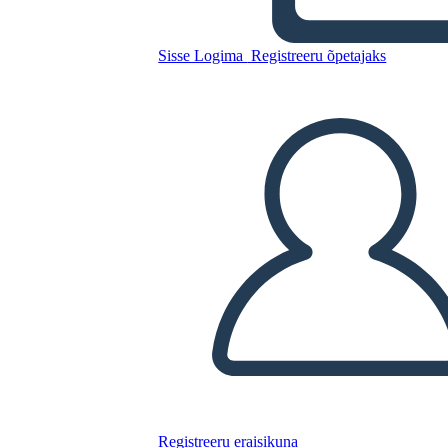
Rivoluzione Americana
Sisse Logima
Registreeru õpetajaks
Kopeerige see süžeeskeemid
LUUA STORYBOARD
ESITA SLAIDIESITLUST
LOE MULLE
Registreeru eraisikuna