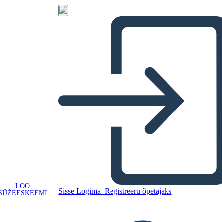
LOO
Sisse Logima
Registreeru õpetajaks
SÜŽEESKEEMI