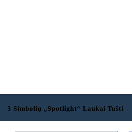
3 Simbolių „Spotlight“ Laukai Tušti