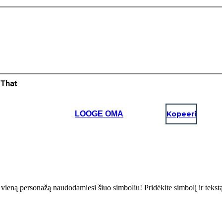
LOOGE OMA
Kopeeri
 į vieną personažą naudodamiesi šiuo simboliu! Pridėkite simbolį ir tekst