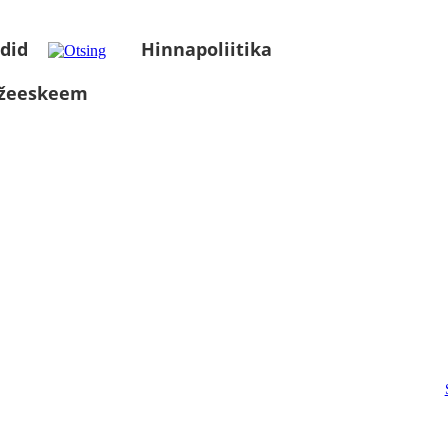
did
Hinnapoliitika
üžeeskeem