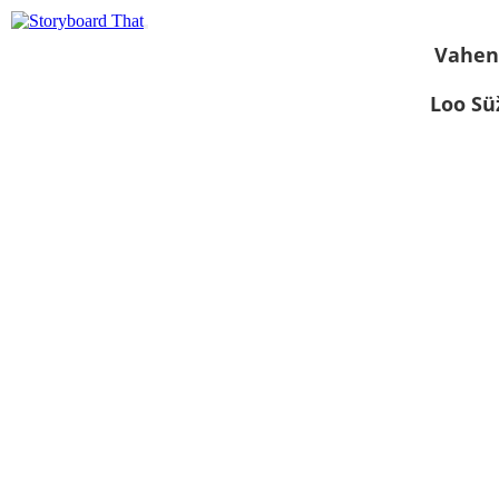
Vahen
Loo S
Kuva
slaidiseansina