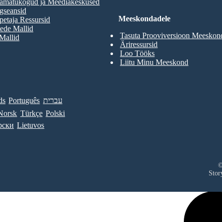
aamatukogud ja Meediakeskused
gseansid
Meeskondadele
etaja Ressursid
ede Mallid
Tasuta Prooviversioon Meeskon
 Mallid
Äriressursid
Loo Tööks
Liitu Minu Meeskond
ds
Português
עברית
Norsk
Türkçe
Polski
рски
Lietuvos
©
Stor