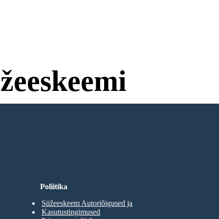
žeeskeemi
ti ega Sisselogimist!
Poliitika
Süžeeskeem Autoriõigused ja
Kasutustingimused