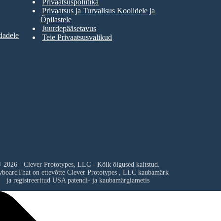
Privaatsuspoliitika
Privaatsus ja Turvalisus Koolidele ja
Õpilastele
Juurdepääsetavus
dadele
Teie Privaatsusvalikud
 2026 - Clever Prototypes, LLC - Kõik õigused kaitstud.
yboardThat on ettevõtte
Clever Prototypes , LLC
kaubamärk
ja registreeritud USA patendi- ja kaubamärgiametis