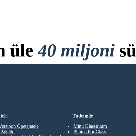
n üle
40 miljoni
sü
ja Allalaadimist, Krediitkaar
RD
tele
Tudengile
Versioon Õpetajatele
Minu Klassiruum
 Paketid
Photos For Class