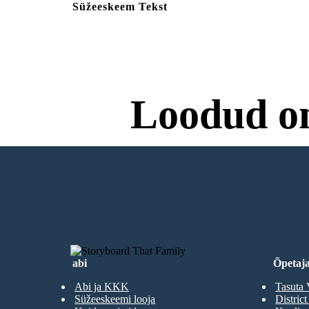
Süžeeskeem Tekst
Loodud o
Proovimiseks Pole Va
LOO MINU ESIMENE STORYBOA
abi
Õpetaja
Abi ja KKK
Tasuta 
Süžeeskeemi looja
District