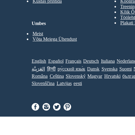
Kuidas printida
Koolir
Treenin
Kõik Õp
Tööleht
Plakati
Umbes
Meist
Võta Meiega Ühendust
English
Español
Français
Deutsch
Italiana
Nederlan
العَرَبِيَّة
हिन्दी
ру́сский язы́к
Dansk
Svenska
Suomi
Româna
Ceština
Slovenský
Magyar
Hrvatski
бълга
Slovenščina
Latvijas
eesti