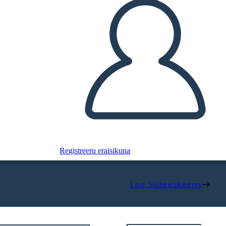
Registreeru eraisikuna
Loo Süžeeskeemi