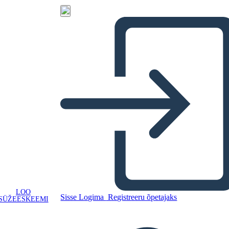
LOO
Sisse Logima
Registreeru õpetajaks
SÜŽEESKEEMI