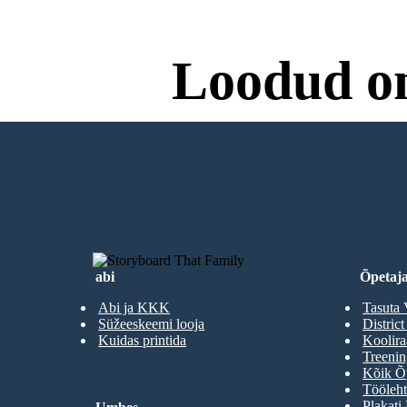
Loodud o
Proovimiseks Pole Va
LOO MINU ESIMENE STORYBOA
abi
Õpetaja
Abi ja KKK
Tasuta 
Süžeeskeemi looja
District
Kuidas printida
Koolir
Treenin
Kõik Õp
Tööleht
Plakati