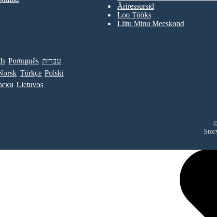
Äriressursid
Loo Tööks
Liitu Minu Meeskond
ds
Português
עברית
Norsk
Türkçe
Polski
рски
Lietuvos
©
Stor