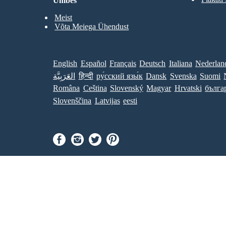
Umbes
Meist
Võta Meiega Ühendust
English
Español
Français
Deutsch
Italiana
Nederlan
العَرَبِيَّة
हिन्दी
ру́сский язы́к
Dansk
Svenska
Suomi
Româna
Ceština
Slovenský
Magyar
Hrvatski
бълга
Slovenščina
Latvijas
eesti