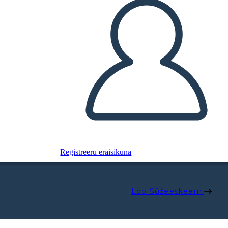
Registreeru eraisikuna
Loo Süžeeskeemi