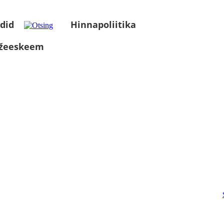
did
Hinnapoliitika
üžeeskeem