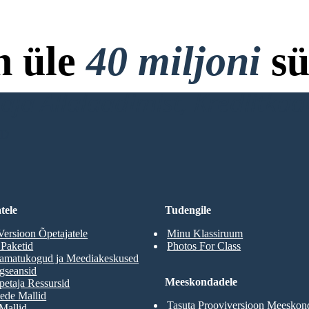
n üle
40 miljoni
sü
ja Allalaadimist, Krediitkaar
RD
tele
Tudengile
Versioon Õpetajatele
Minu Klassiruum
 Paketid
Photos For Class
aamatukogud ja Meediakeskused
gseansid
Meeskondadele
etaja Ressursid
ede Mallid
Tasuta Prooviversioon Meeskon
 Mallid