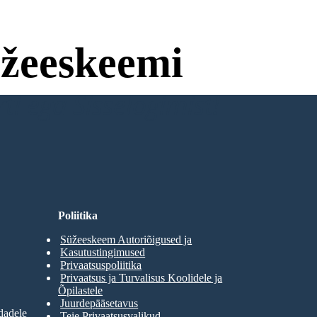
žeeskeemi
ti ega Sisselogimist!
Poliitika
Süžeeskeem Autoriõigused ja
Kasutustingimused
Privaatsuspoliitika
Privaatsus ja Turvalisus Koolidele ja
Õpilastele
Juurdepääsetavus
dadele
Teie Privaatsusvalikud