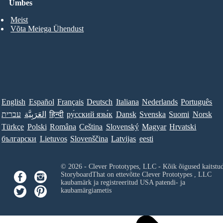
Umbes
Meist
Võta Meiega Ühendust
English
Español
Français
Deutsch
Italiana
Nederlands
Português
עברית
العَرَبِيَّة
हिन्दी
ру́сский язы́к
Dansk
Svenska
Suomi
Norsk
Türkçe
Polski
Româna
Ceština
Slovenský
Magyar
Hrvatski
български
Lietuvos
Slovenščina
Latvijas
eesti
© 2026 - Clever Prototypes, LLC - Kõik õigused kaitstu
StoryboardThat on ettevõtte
Clever Prototypes , LLC
kaubamärk ja registreeritud USA patendi- ja
kaubamärgiametis