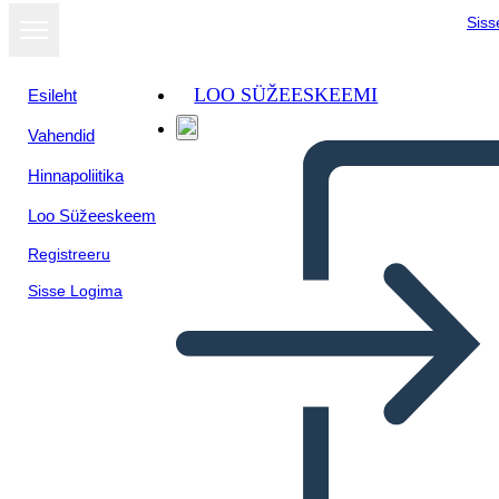
Siss
LOO SÜŽEESKEEMI
Esileht
Vahendid
Hinnapoliitika
Loo Süžeeskeem
Registreeru
Sisse Logima
Plottmal