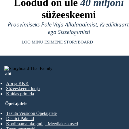
Loodud on üle
40 miljoni
süžeeskeemi
Proovimiseks Pole Vaja Allalaadimist, Krediitkaart
ega Sisselogimist!
LOO MINU ESIMENE STORYBOARD
abi
Abi ja KKK
Süžeeskeemi looja
Kuidas printida
Õpetajatele
Tasuta Versioon Õpetajatele
District Paketid
Kooliraamatukogud ja Meediakeskused
Treeningseansid