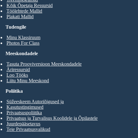
Kõik Õpetaja Ressursid
Töölehtede Mallid
Plakati Mallid
Tudengile
Minu Klassiruum
Photos For Class
Meeskondadele
Tasuta Prooviversioon Meeskondadele
Äriressursid
Loo Tööks
Liitu Minu Meeskond
Poliitika
Süžeeskeem Autoriõigused ja
Kasutustingimused
Privaatsuspoliitika
Privaatsus ja Turvalisus Koolidele ja Õpilastele
Juurdepääsetavus
Teie Privaatsusvalikud