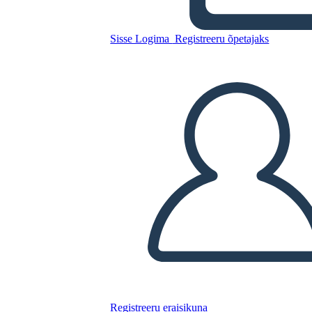
Kopeerige see süžeeskeemid
Sisse Logima
Registreeru õpetajaks
LUUA STORYBOARD
ESITA SLAIDIESITLUST
LOE MULLE
Registreeru eraisikuna