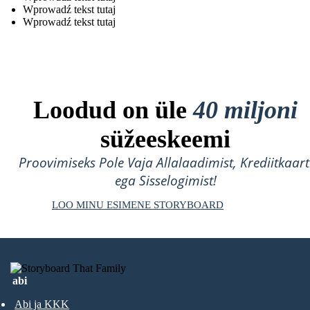
Wprowadź tekst tutaj
Wprowadź tekst tutaj
Loodud on üle
40 miljoni
süžeeskeemi
Proovimiseks Pole Vaja Allalaadimist, Krediitkaart
ega Sisselogimist!
LOO MINU ESIMENE STORYBOARD
abi
Abi ja KKK