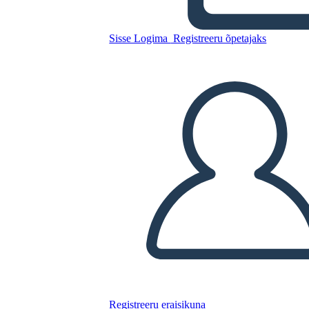
Kopeerige see süžeeskeemid
LUUA STORYBOARD
Sisse Logima
Registreeru õpetajaks
ESITA SLAIDIESITLUST
LOE MULLE
Registreeru eraisikuna