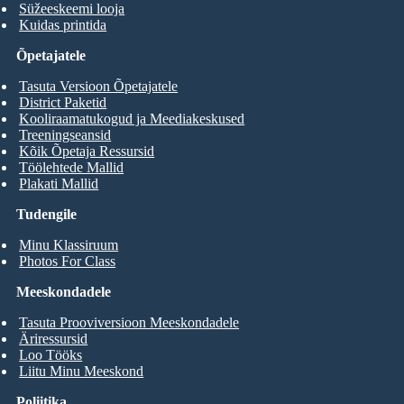
Süžeeskeemi looja
Kuidas printida
Õpetajatele
Tasuta Versioon Õpetajatele
District Paketid
Kooliraamatukogud ja Meediakeskused
Treeningseansid
Kõik Õpetaja Ressursid
Töölehtede Mallid
Plakati Mallid
Tudengile
Minu Klassiruum
Photos For Class
Meeskondadele
Tasuta Prooviversioon Meeskondadele
Äriressursid
Loo Tööks
Liitu Minu Meeskond
Poliitika