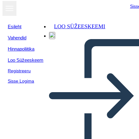
Siss
LOO SÜŽEESKEEMI
Esileht
Vahendid
Hinnapoliitika
Loo Süžeeskeem
Registreeru
Sisse Logima
Prognozy 7