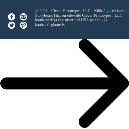
© 2026 - Clever Prototypes, LLC - Kõik õigused kaitstu
StoryboardThat on ettevõtte
Clever Prototypes , LLC
kaubamärk ja registreeritud USA patendi- ja
kaubamärgiametis