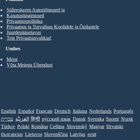
Süžeeskeem Autoriõigused ja
Kasutustingimused
Privaatsuspoliitika
Privaatsus ja Turvalisus Koolidele ja Õpilastele
Juurdepääsetavus
Teie Privaatsusvalikud
Umbes
Meist
Võta Meiega Ühendust
English
Español
Français
Deutsch
Italiana
Nederlands
Português
עברית
العَرَبِيَّة
हिन्दी
ру́сский язы́к
Dansk
Svenska
Suomi
Norsk
Türkçe
Polski
Româna
Ceština
Slovenský
Magyar
Hrvatski
български
Lietuvos
Slovenščina
Latvijas
eesti