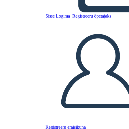
Štvorce Pracovného Listu
Sisse Logima
Registreeru õpetajaks
Kopeerige see süžeeskeemid
LUUA STORYBOARD
ESITA SLAIDIESITLUST
LOE MULLE
Registreeru eraisikuna