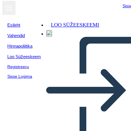
Siss
LOO SÜŽEESKEEMI
Esileht
Vahendid
Kuva
Hinnapoliitika
slaidiseansina
Loo Süžeeskeem
Registreeru
Sisse Logima
Časová os Sociálnych Štúdií