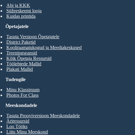
Abi ja KKK
Süžeeskeemi looja
Kuidas printida
Õpetajatele
Tasuta Versioon Õpetajatele
District Paketid
Kooliraamatukogud ja Meediakeskused
Treeningseansid
Kõik Õpetaja Ressursid
Töölehtede Mallid
Plakati Mallid
Tudengile
Minu Klassiruum
Photos For Class
Meeskondadele
Tasuta Prooviversioon Meeskondadele
Äriressursid
Loo Tööks
Liitu Minu Meeskond