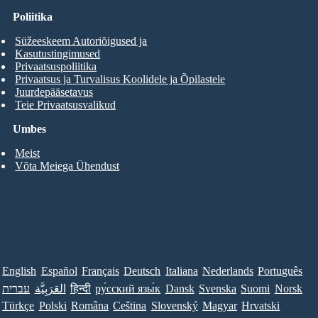
Poliitika
Süžeeskeem Autoriõigused ja
Kasutustingimused
Privaatsuspoliitika
Privaatsus ja Turvalisus Koolidele ja Õpilastele
Juurdepääsetavus
Teie Privaatsusvalikud
Umbes
Meist
Võta Meiega Ühendust
English
Español
Français
Deutsch
Italiana
Nederlands
Português
עברית
العَرَبِيَّة
हिन्दी
ру́сский язы́к
Dansk
Svenska
Suomi
Norsk
Türkçe
Polski
Româna
Ceština
Slovenský
Magyar
Hrvatski