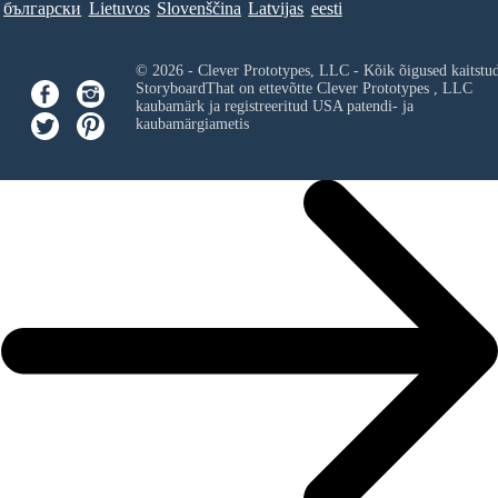
български
Lietuvos
Slovenščina
Latvijas
eesti
© 2026 - Clever Prototypes, LLC - Kõik õigused kaitstu
StoryboardThat on ettevõtte
Clever Prototypes , LLC
kaubamärk ja registreeritud USA patendi- ja
kaubamärgiametis