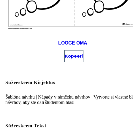
LOOGE OMA
Kopeeri
Süžeeskeem Kirjeldus
Šablóna návrhu | Nápady v rámčeku návrhov | Vytvorte si vlastné b
návrhov, aby ste dali študentom hlas!
Süžeeskeem Tekst