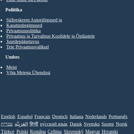
Poliitika
Süžeeskeem Autoriõigused ja
Kasutustingimused
Privaatsuspoliitika
Privaatsus ja Turvalisus Koolidele ja Õpilastele
Juurdepääsetavus
Teie Privaatsusvalikud
Umbes
Meist
Võta Meiega Ühendust
English
Español
Français
Deutsch
Italiana
Nederlands
Português
עברית
العَرَبِيَّة
हिन्दी
ру́сский язы́к
Dansk
Svenska
Suomi
Norsk
Türkçe
Polski
Româna
Ceština
Slovenský
Magyar
Hrvatski