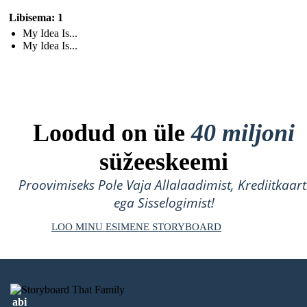
Libisema: 1
My Idea Is...
My Idea Is...
Loodud on üle
40 miljoni
süžeeskeemi
Proovimiseks Pole Vaja Allalaadimist, Krediitkaart
ega Sisselogimist!
LOO MINU ESIMENE STORYBOARD
abi