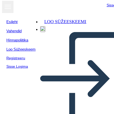
Siss
LOO SÜŽEESKEEMI
Esileht
Vahendid
Kuva
Hinnapoliitika
slaidiseansina
Loo Süžeeskeem
Registreeru
Sisse Logima
Schránka s Návrhmi
Nápadov