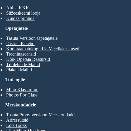
Abi ja KKK
Süžeeskeemi looja
Kuidas printida
Õpetajatele
Tasuta Versioon Õpetajatele
District Paketid
Kooliraamatukogud ja Meediakeskused
Treeningseansid
Kõik Õpetaja Ressursid
Töölehtede Mallid
Plakati Mallid
Tudengile
Minu Klassiruum
Photos For Class
Meeskondadele
Tasuta Prooviversioon Meeskondadele
Äriressursid
Loo Tööks
Liitu Minu Meeskond