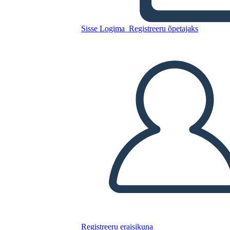
Sisse Logima
Registreeru õpetajaks
Kopeerige see süžeeskeemid
LUUA STORYBOARD
ESITA SLAIDIESITLUST
LOE MULLE
Registreeru eraisikuna