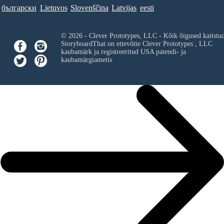
български
Lietuvos
Slovenščina
Latvijas
eesti
© 2026 - Clever Prototypes, LLC - Kõik õigused kaitstu
StoryboardThat on ettevõtte
Clever Prototypes , LLC
kaubamärk ja registreeritud USA patendi- ja
kaubamärgiametis