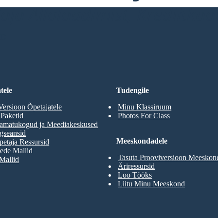
ja Allalaadimist, Krediitkaar
RD
tele
Tudengile
Versioon Õpetajatele
Minu Klassiruum
 Paketid
Photos For Class
aamatukogud ja Meediakeskused
gseansid
Meeskondadele
etaja Ressursid
ede Mallid
Tasuta Prooviversioon Meeskon
 Mallid
Äriressursid
Loo Tööks
Liitu Minu Meeskond