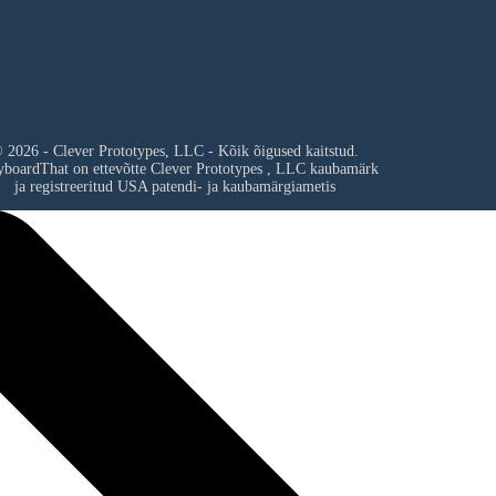
 2026 - Clever Prototypes, LLC - Kõik õigused kaitstud.
yboardThat on ettevõtte
Clever Prototypes , LLC
kaubamärk
ja registreeritud USA patendi- ja kaubamärgiametis