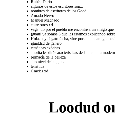
Rubén Darío
Gracias xd
algunos de estos escritores son...
nombres de escritores de los Good
Amado Nervo
Manuel Machado
entre otros xd
vagando por el pueblo me encontré a un amigo que t
¡guau! ya somos 3 que les estamos explicando sobre 
Hola, soy el gato facha, vine por que mi amigo me d
igualdad de genero
temáticas exóticas
ahorita les diré características de la literatura moder
primacía de la belleza
alto nivel de lenguaje
temática
Gracias xd
Loodud o