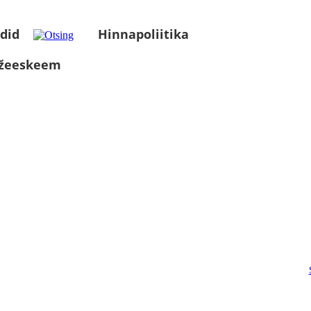
did
Hinnapoliitika
üžeeskeem