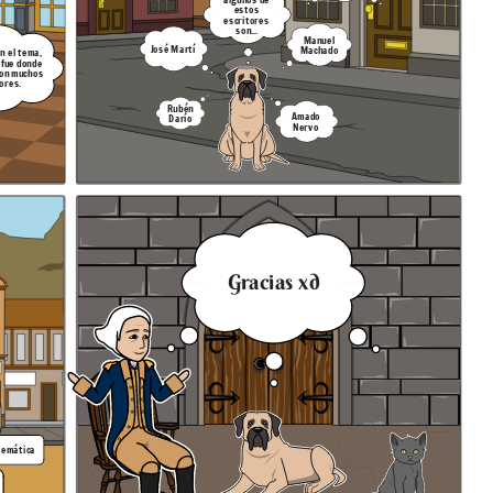
estos
escritores
son...
Manuel
José Martí
Machado
n el tema,
 fue donde
ron muchos
ores.
Rubén
Amado
Darío
Nervo
Gracias xd
temática