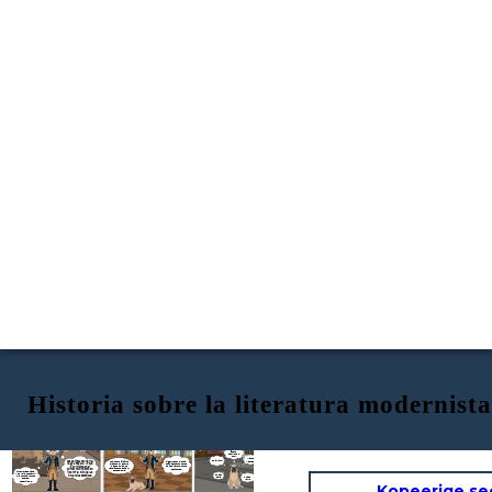
Historia sobre la literatura modernista
Fue conocido gracias al
Sin embargo, no
gusto por el
fue un movimiento
refinamiento expresivo,
la búsqueda de la
unificado con
el modernismo tuvo
sonoridad del lenguaje
programa.
nombres de escritores de los
Good
su origen en 1885 y
y la pretensión de
hola hoy les
se extendió 1915
cosmopolitismo
vengo a informar
aproximadamente.
mas sobre la
historia del
entre
modernismo.
otros xd
algunos de
estos
escritores
son...
Manuel
Desde Hispanoamérica
José Martí
Machado
sigamos con el tema,
llegó a España, lo que
esta época fue donde
lo convierte en el
se inspiraron muchos
escritores.
primer movimiento en
Hola, buen día jsjsj me presento soy el perro de este comic que también compartiré un poco del tema.
mi nombre es tamal
invertir el flujo de las
y les voy a compartir
Rubén
influencias estéticas.
mis conocimientos
Amado
Darío
sobre el
Nervo
modernismo.
Kopeerige se