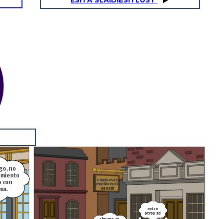
ESITA SLAIDIESITLUST
go, no
imiento
nombres de
o con
escritores de
ma.
los
Good
entre
otros xd
algunos de