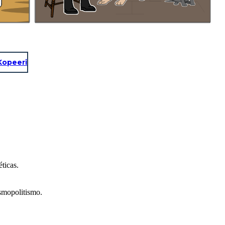
Kopeeri
ticas.
osmopolitismo.