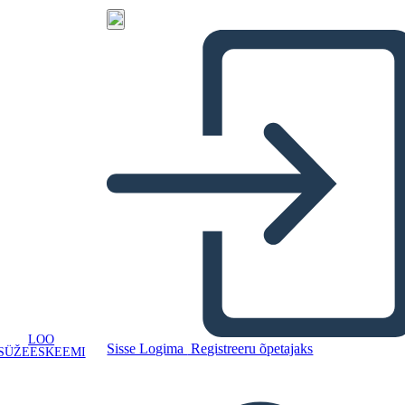
LOO
Sisse Logima
Registreeru õpetajaks
SÜŽEESKEEMI