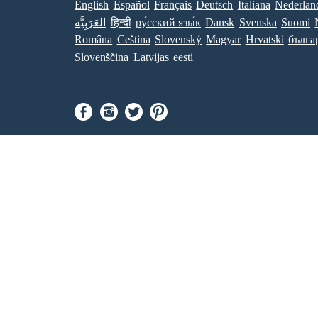
English
Español
Français
Deutsch
Italiana
Nederlan
العَرَبِيَّة
हिन्दी
ру́сский язы́к
Dansk
Svenska
Suomi
Româna
Ceština
Slovenský
Magyar
Hrvatski
бълга
Slovenščina
Latvijas
eesti