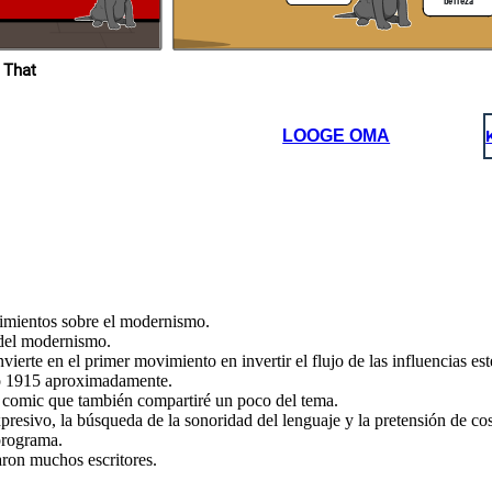
belleza
tre
s xd
 That
alto nivel
de lenguaje
temática
macía de la
LOOGE OMA
belleza
cimientos sobre el modernismo.
 del modernismo.
erte en el primer movimiento en invertir el flujo de las influencias esté
ió 1915 aproximadamente.
te comic que también compartiré un poco del tema.
xpresivo, la búsqueda de la sonoridad del lenguaje y la pretensión de c
programa.
aron muchos escritores.