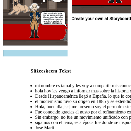
cosmopolitismo
.
en
otro
algunos de
ahorita les diré
Hola, soy el gato facha,
estos
características
vine por que mi amigo me
escritores
de la literatura
dijo que necesitan saber
Create your own at Storyboard
son...
moderna
mas del tema y yo se un
Manuel
poco del tema ojala les
igualdad de
José Martí
Machado
sigamos con el tema,
Hola, buen día jsjsj me
ayude mi información.
genero
presento soy el perro
esta época fue donde
de este comic que
se inspiraron muchos
también compartiré un
escritores.
poco del tema.
temáticas
Rubén
pri
Amado
exóticas
Darío
Nervo
Create your own at Storyboard That
Gracias xd
nombres de
escritores de
los
Good
Süžeeskeem Tekst
entre
otros xd
algunos de
ahorita les diré
mi nombre es tamal y les voy a compartir mis cono
estos
características
escritores
de la literatura
son...
hola hoy les vengo a informar mas sobre la historia
moderna
Manuel
alto nivel
igualdad de
José Martí
Machado
de lenguaje
genero
Desde Hispanoamérica llegó a España, lo que lo convi
temática
el modernismo tuvo su origen en 1885 y se extend
temáticas
Rubén
primacía de la
Amado
exóticas
Hola, buen día jsjsj me presento soy el perro de es
Darío
belleza
Nervo
Fue conocido gracias al gusto por el refinamiento e
Sin embargo, no fue un movimiento unificado con 
sigamos con el tema, esta época fue donde se inspir
José Martí