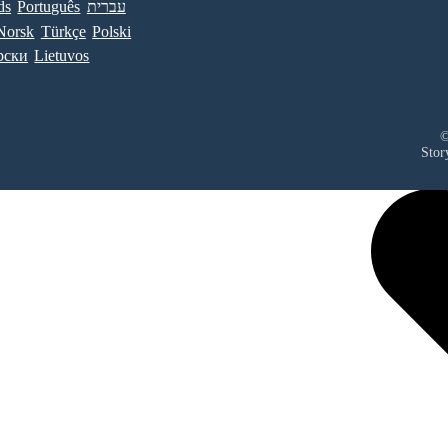
ds
Português
עברית
Norsk
Türkçe
Polski
рски
Lietuvos
©
Stor