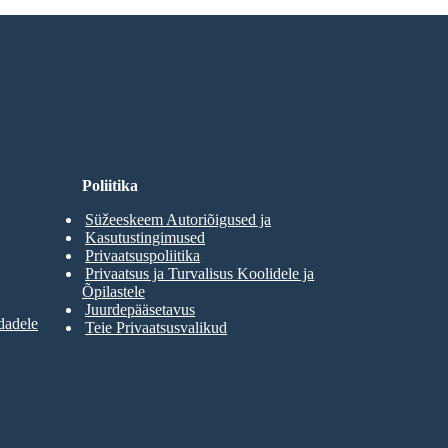
ti ega Sisselogimist!
Poliitika
Süžeeskeem Autoriõigused ja
Kasutustingimused
Privaatsuspoliitika
Privaatsus ja Turvalisus Koolidele ja
Õpilastele
Juurdepääsetavus
dadele
Teie Privaatsusvalikud