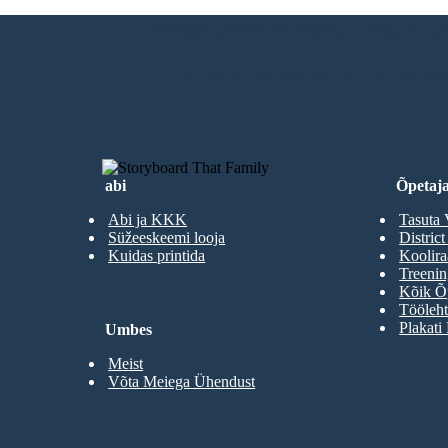
Proovimiseks Pole Va
LOO MINU ESIMENE STORYBOA
abi
Õpetaja
Abi ja KKK
Tasuta 
Süžeeskeemi looja
District
Kuidas printida
Koolir
Treenin
Kõik Õp
Tööleht
Plakati
Umbes
Meist
Võta Meiega Ühendust