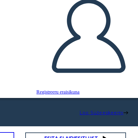
Registreeru eraisikuna
Loo Süžeeskeemi