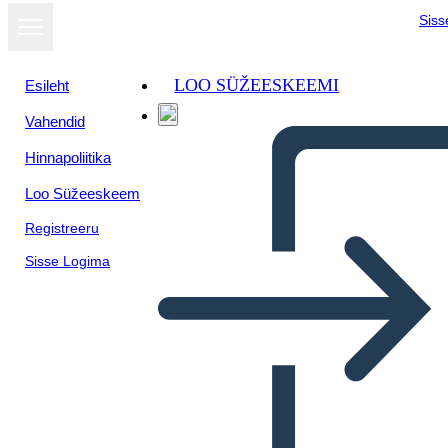
Siss
LOO SÜŽEESKEEMI
Esileht
Vahendid
Hinnapoliitika
Loo Süžeeskeem
Registreeru
Sisse Logima
Simple Right Sided Tree
Diagram Worksheet in