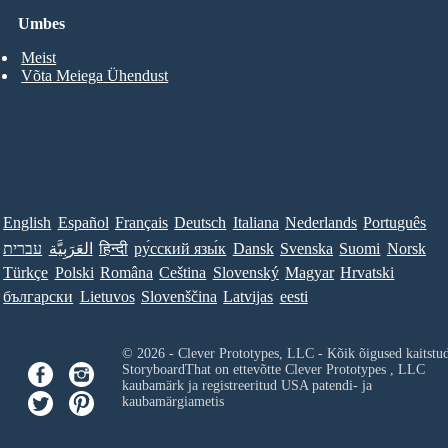
Umbes
Meist
Võta Meiega Ühendust
English
Español
Français
Deutsch
Italiana
Nederlands
Português
עברית
العَرَبِيَّة
हिन्दी
ру́сский язы́к
Dansk
Svenska
Suomi
Norsk
Türkçe
Polski
Româna
Ceština
Slovenský
Magyar
Hrvatski
български
Lietuvos
Slovenščina
Latvijas
eesti
© 2026 - Clever Prototypes, LLC - Kõik õigused kaitstu
StoryboardThat on ettevõtte
Clever Prototypes , LLC
kaubamärk ja registreeritud USA patendi- ja
kaubamärgiametis