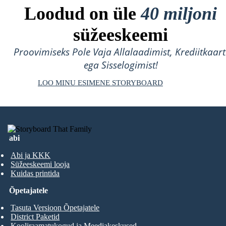
Loodud on üle
40 miljoni
süžeeskeemi
Proovimiseks Pole Vaja Allalaadimist, Krediitkaart
ega Sisselogimist!
LOO MINU ESIMENE STORYBOARD
abi
Abi ja KKK
Süžeeskeemi looja
Kuidas printida
Õpetajatele
Tasuta Versioon Õpetajatele
District Paketid
Kooliraamatukogud ja Meediakeskused