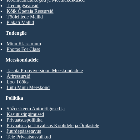
Treeningseansid
Kõik Õpetaja Ressursid
Töölehtede Mallid
Plakati Mallid
Tudengile
Minu Klassiruum
Photos For Class
Meeskondadele
Tasuta Prooviversioon Meeskondadele
Äriressursid
Loo Tööks
Liitu Minu Meeskond
Poliitika
Süžeeskeem Autoriõigused ja
Kasutustingimused
Privaatsuspoliitika
Privaatsus ja Turvalisus Koolidele ja Õpilastele
Juurdepääsetavus
Teie Privaatsusvalikud