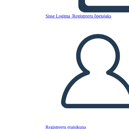
Landscape
Sisse Logima
Registreeru õpetajaks
Kopeerige see süžeeskeemid
LUUA STORYBOARD
ESITA SLAIDIESITLUST
LOE MULLE
Registreeru eraisikuna