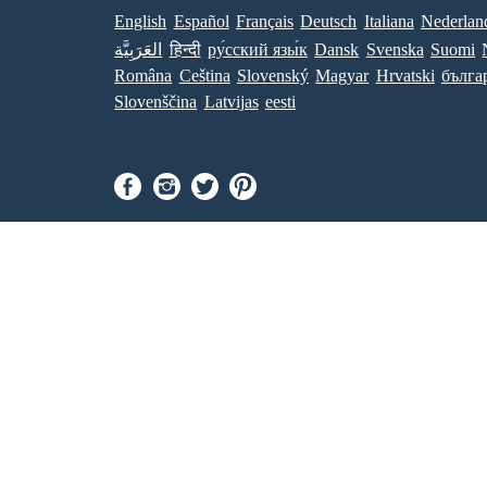
English
Español
Français
Deutsch
Italiana
Nederlan
العَرَبِيَّة
हिन्दी
ру́сский язы́к
Dansk
Svenska
Suomi
Româna
Ceština
Slovenský
Magyar
Hrvatski
бълга
Slovenščina
Latvijas
eesti