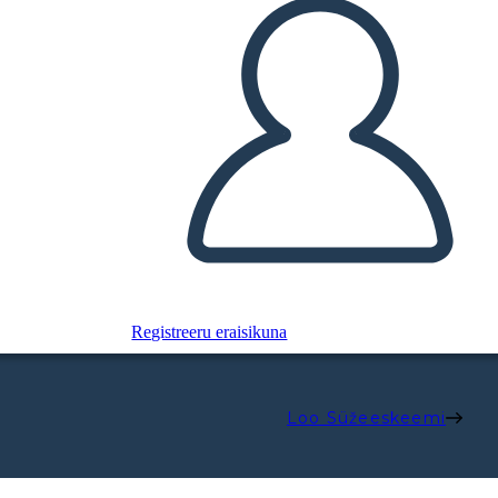
Registreeru eraisikuna
Loo Süžeeskeemi