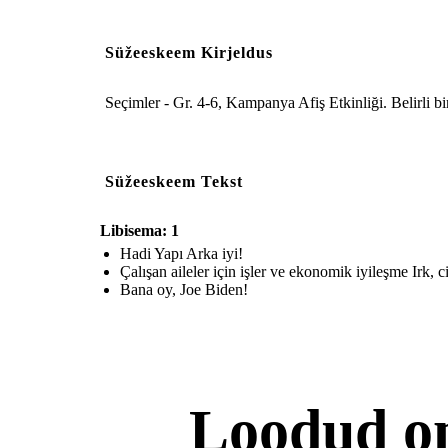
Süžeeskeem Kirjeldus
Seçimler - Gr. 4-6, Kampanya Afiş Etkinliği. Belirli bir
Süžeeskeem Tekst
Libisema: 1
Hadi Yapı Arka iyi!
Çalışan aileler için işler ve ekonomik iyileşme Irk,
Bana oy, Joe Biden!
Loodud o