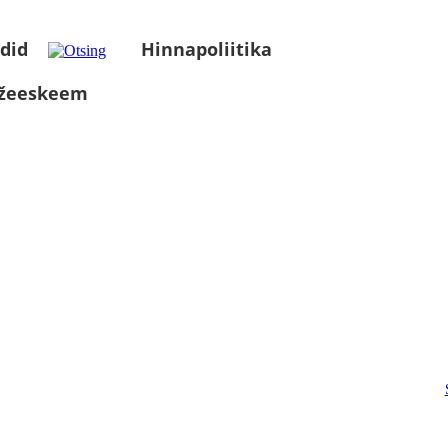
did
Hinnapoliitika
üžeeskeem