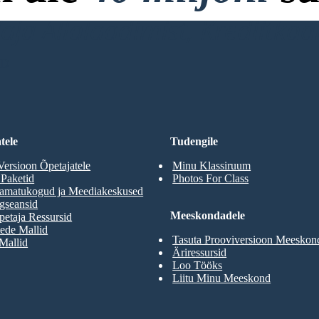
ja Allalaadimist, Krediitkaar
RD
tele
Tudengile
Versioon Õpetajatele
Minu Klassiruum
 Paketid
Photos For Class
aamatukogud ja Meediakeskused
gseansid
Meeskondadele
etaja Ressursid
ede Mallid
Tasuta Prooviversioon Meeskon
 Mallid
Äriressursid
Loo Tööks
Liitu Minu Meeskond