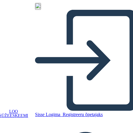
LOO
Sisse Logima
Registreeru õpetajaks
SÜŽEESKEEMI