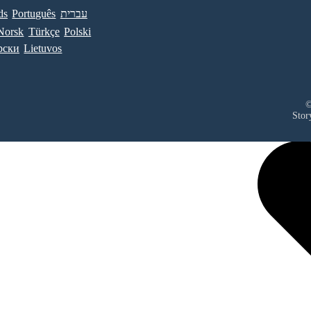
ds
Português
עברית
Norsk
Türkçe
Polski
рски
Lietuvos
©
Stor