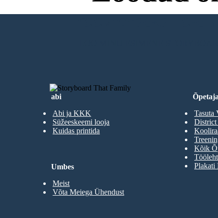
Proovimiseks Pole Va
LOO MINU ESIMENE STORYBOA
abi
Õpetaja
Abi ja KKK
Tasuta 
Süžeeskeemi looja
District
Kuidas printida
Koolir
Treenin
Kõik Õp
Tööleht
Plakati
Umbes
Meist
Võta Meiega Ühendust