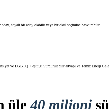
 aday, hayali bir aday olabilir veya bir okul seçimine başvurabilir
 cinsiyet ve LGBTQ + eşitliği Sürdürülebilir altyapı ve Temiz Enerji Ge
n üle
40 miljoni
sü