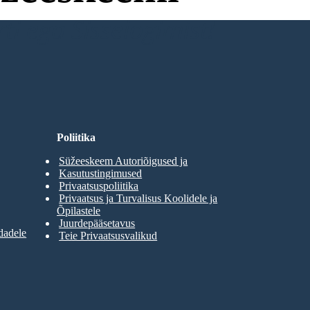
ti ega Sisselogimist!
Poliitika
Süžeeskeem Autoriõigused ja
Kasutustingimused
Privaatsuspoliitika
Privaatsus ja Turvalisus Koolidele ja
Õpilastele
Juurdepääsetavus
dadele
Teie Privaatsusvalikud