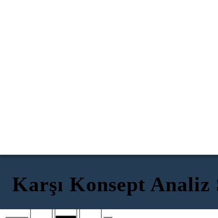
Karşı Konsept Analiz
BİR AMAÇ VEYA GÖREVLE
YÖNLENDİRİLEN VEYA BİR ŞEYDEN
KAÇMAK İSTEĞİ
RAHATSIZLIK DUYGUSU VEYA
ILİŞKİLİ KUSUR
GÜVENSİZLİĞİ ÇAĞIRIR