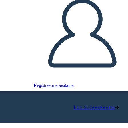
Registreeru eraisikuna
Loo Süžeeskeemi