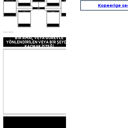
NEDEN SADIK, AİLEYE VE
ÜSTÜN ZEKA VEYA GÜÇ
MÜTTEFİKLERİNE
Kopeerige se
RAKİP
GİZLİ VEYA ÖNEMLİ BİR BİLGİYE
ENGELLERE KOLAYCA ADAPTE OLUR
SAHİP
VE DEĞİŞİR
Create your own at Storyboard That
BİR AMAÇ VEYA GÖREVLE
YÖNLENDİRİLEN VEYA BİR ŞEYDEN
KAÇMAK İSTEĞİ
ILİŞKİLİ