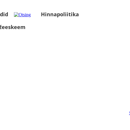
did
Hinnapoliitika
üžeeskeem