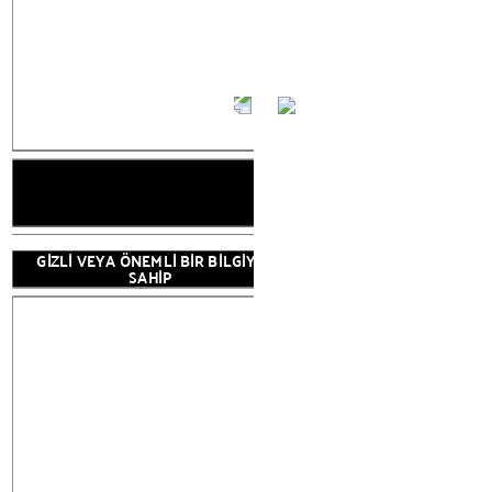
RAK
GİZLİ VEYA ÖNEMLİ BİR BİLGİYE
SAHİP
RAHATSIZLIK 
GÜVENSİZLİ