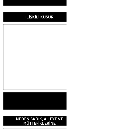
ILİŞKİLİ KUSUR
RAKİP
ENGELLERE KOLAY
VE DEĞ
NEDEN SADIK
MÜTTEFİ
ILİŞKİLİ KUSUR
NEDEN SADIK, AİLEYE VE
MÜTTEFİKLERİNE