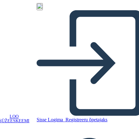
LOO
Sisse Logima
Registreeru õpetajaks
SÜŽEESKEEMI