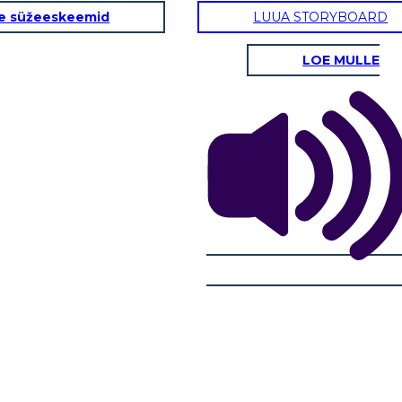
e süžeeskeemid
LUUA STORYBOARD
LOE MULLE
 KUSUR
NEDEN SADIK, AİLEYE VE