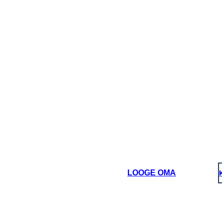
ILİŞKİLİ KUSUR
LOOGE OMA
İP