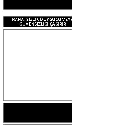
RAHATSIZLIK DUYGUSU VEYA
GÜVENSİZLİĞİ ÇAĞIRIR
reate your own at Storyboard That
RAK