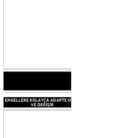
ENGELLERE KOLAYCA ADAPTE OLUR
VE DEĞİŞİR
NEDEN SADIK
MÜTTEFİ
BİR AMAÇ VE
YÖNLENDİRİLEN V
KAÇMAK 
RAHATSIZLIK DUYGUSU VEYA
GÜVENSİZLİĞİ ÇAĞIRIR
ENGELLERE KOLAYCA ADAPTE OLUR
VE DEĞİŞİR