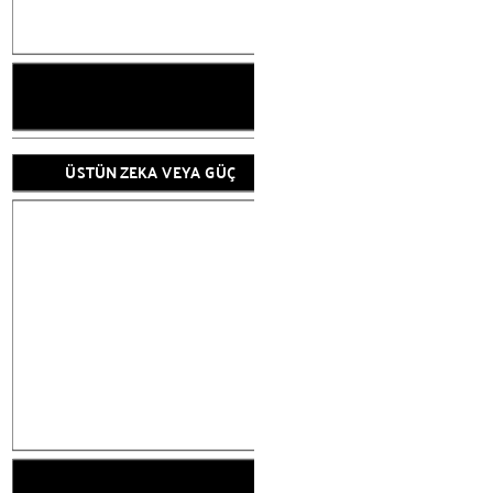
ÜSTÜN ZEKA
ÜSTÜN ZEKA VEYA GÜÇ
GİZLİ VEYA ÖNEM
SAH
BİR AMAÇ VE
YÖNLENDİRİLEN V
KAÇMAK 