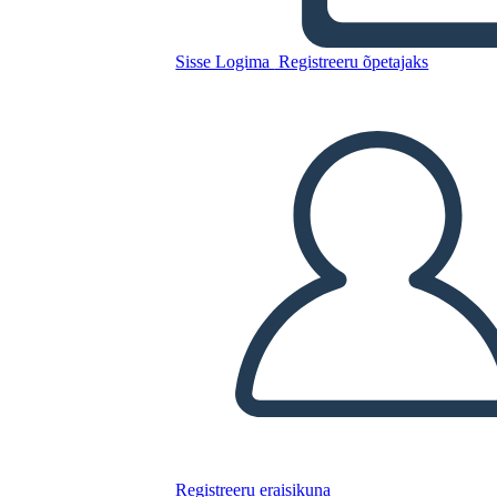
Kopeerige see süžeeskeemid
Sisse Logima
Registreeru õpetajaks
LUUA STORYBOARD
ESITA SLAIDIESITLUST
LOE MULLE
Registreeru eraisikuna