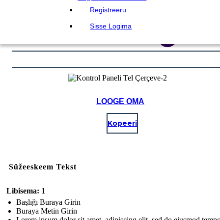
Registreeru
Sisse Logima
LOOGE OMA
Kopeeri
Süžeeskeem Tekst
Libisema: 1
Başlığı Buraya Girin
Buraya Metin Girin
Lorem ipsum dolor sit amet, adipiscing elit, sed do eiusmod temp