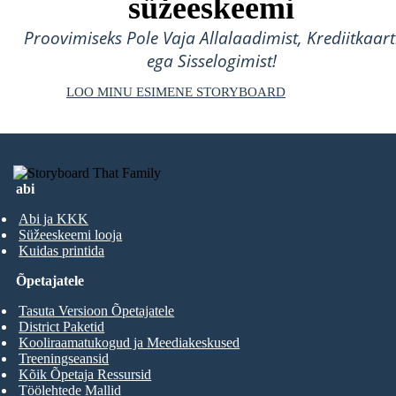
süžeeskeemi
Proovimiseks Pole Vaja Allalaadimist, Krediitkaart
ega Sisselogimist!
LOO MINU ESIMENE STORYBOARD
abi
Abi ja KKK
Süžeeskeemi looja
Kuidas printida
Õpetajatele
Tasuta Versioon Õpetajatele
District Paketid
Kooliraamatukogud ja Meediakeskused
Treeningseansid
Kõik Õpetaja Ressursid
Töölehtede Mallid