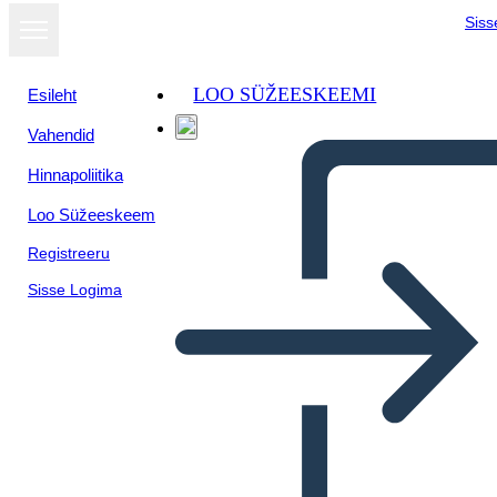
Siss
LOO SÜŽEESKEEMI
Esileht
Vahendid
Hinnapoliitika
Loo Süžeeskeem
Registreeru
Sisse Logima
Kontrol Paneli Tel Çerçeve-2