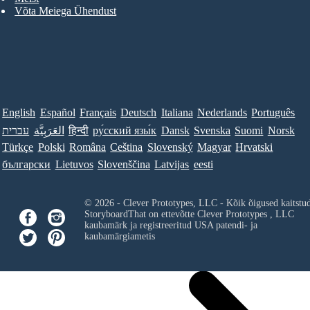
Võta Meiega Ühendust
English
Español
Français
Deutsch
Italiana
Nederlands
Português
עברית
العَرَبِيَّة
हिन्दी
ру́сский язы́к
Dansk
Svenska
Suomi
Norsk
Türkçe
Polski
Româna
Ceština
Slovenský
Magyar
Hrvatski
български
Lietuvos
Slovenščina
Latvijas
eesti
© 2026 - Clever Prototypes, LLC - Kõik õigused kaitstu
StoryboardThat on ettevõtte
Clever Prototypes , LLC
kaubamärk ja registreeritud USA patendi- ja
kaubamärgiametis