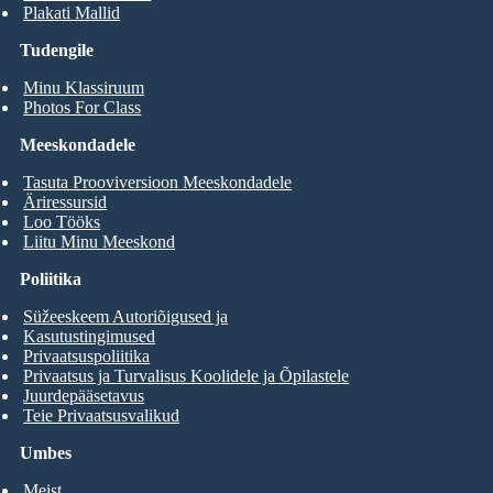
Plakati Mallid
Tudengile
Minu Klassiruum
Photos For Class
Meeskondadele
Tasuta Prooviversioon Meeskondadele
Äriressursid
Loo Tööks
Liitu Minu Meeskond
Poliitika
Süžeeskeem Autoriõigused ja
Kasutustingimused
Privaatsuspoliitika
Privaatsus ja Turvalisus Koolidele ja Õpilastele
Juurdepääsetavus
Teie Privaatsusvalikud
Umbes
Meist