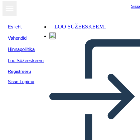
Siss
LOO SÜŽEESKEEMI
Esileht
Vahendid
Hinnapoliitika
Loo Süžeeskeem
Registreeru
Sisse Logima
Twitter Başlığı-1