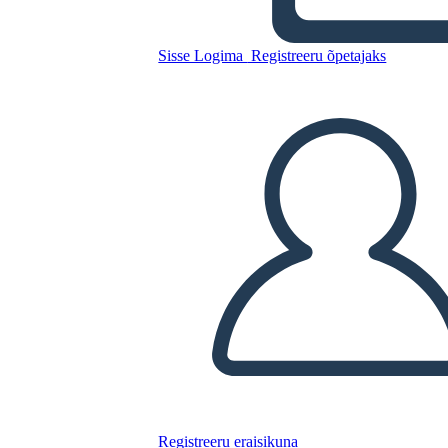
Kopeerige see süžeeskeemid
LUUA STORYBOARD
Sisse Logima
Registreeru õpetajaks
ESITA SLAIDIESITLUST
LOE MULLE
Registreeru eraisikuna