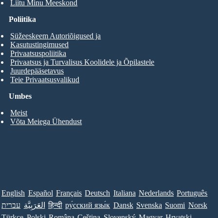
Liitu Minu Meeskond
Poliitika
Süžeeskeem Autoriõigused ja
Kasutustingimused
Privaatsuspoliitika
Privaatsus ja Turvalisus Koolidele ja Õpilastele
Juurdepääsetavus
Teie Privaatsusvalikud
Umbes
Meist
Võta Meiega Ühendust
English
Español
Français
Deutsch
Italiana
Nederlands
Português
עברית
العَرَبِيَّة
हिन्दी
ру́сский язы́к
Dansk
Svenska
Suomi
Norsk
Türkçe
Polski
Româna
Ceština
Slovenský
Magyar
Hrvatski