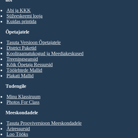
Abi ja KKK
Süžeeskeemi looja
Kuidas printida
Õpetajatele
Tasuta Versioon Õpetajatele
District Paketid
Kooliraamatukogud ja Meediakeskused
Treeningseansid
Kõik Õpetaja Ressursid
Töölehtede Mallid
Plakati Mallid
Tudengile
Minu Klassiruum
Photos For Class
Meeskondadele
Tasuta Prooviversioon Meeskondadele
Äriressursid
Loo Tööks