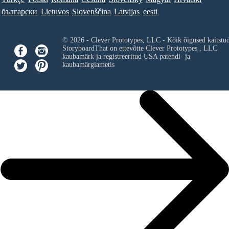
български
Lietuvos
Slovenščina
Latvijas
eesti
© 2026 - Clever Prototypes, LLC - Kõik õigused kaitstu
StoryboardThat on ettevõtte
Clever Prototypes , LLC
kaubamärk ja registreeritud USA patendi- ja
kaubamärgiametis