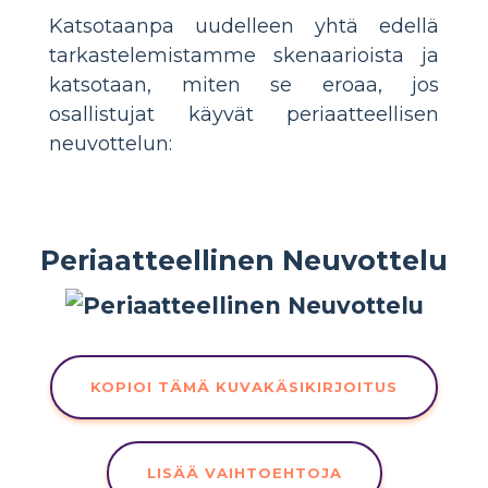
Katsotaanpa uudelleen yhtä edellä
tarkastelemistamme skenaarioista ja
katsotaan, miten se eroaa, jos
osallistujat käyvät periaatteellisen
neuvottelun:
Periaatteellinen Neuvottelu
KOPIOI TÄMÄ KUVAKÄSIKIRJOITUS
LISÄÄ VAIHTOEHTOJA