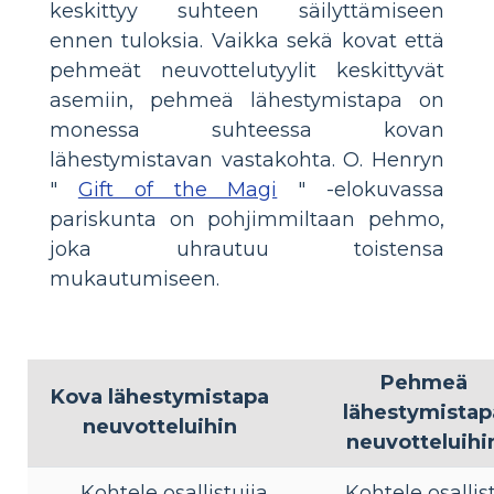
keskittyy suhteen säilyttämiseen
ennen tuloksia. Vaikka sekä kovat että
pehmeät neuvottelutyylit keskittyvät
asemiin, pehmeä lähestymistapa on
monessa suhteessa kovan
lähestymistavan vastakohta. O. Henryn
"
Gift of the Magi
" -elokuvassa
pariskunta on pohjimmiltaan pehmo,
joka uhrautuu toistensa
mukautumiseen.
Pehmeä
Kova lähestymistapa
lähestymistap
neuvotteluihin
neuvotteluihi
Kohtele osallistujia
Kohtele osallis