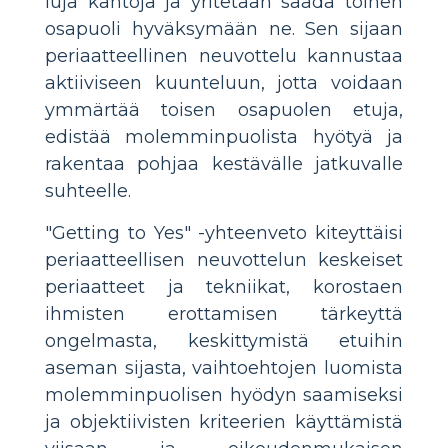
luja kantoja ja yritetään saada toinen
osapuoli hyväksymään ne. Sen sijaan
periaatteellinen neuvottelu kannustaa
aktiiviseen kuunteluun, jotta voidaan
ymmärtää toisen osapuolen etuja,
edistää molemminpuolista hyötyä ja
rakentaa pohjaa kestävälle jatkuvalle
suhteelle.
"Getting to Yes" -yhteenveto kiteyttäisi
periaatteellisen neuvottelun keskeiset
periaatteet ja tekniikat, korostaen
ihmisten erottamisen tärkeyttä
ongelmasta, keskittymistä etuihin
aseman sijasta, vaihtoehtojen luomista
molemminpuolisen hyödyn saamiseksi
ja objektiivisten kriteerien käyttämistä