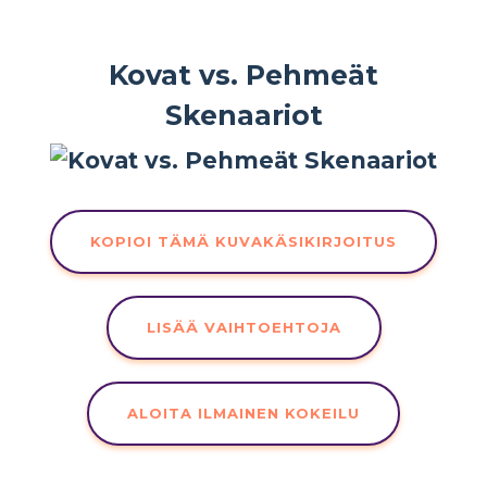
Kovat vs. Pehmeät
Skenaariot
KOPIOI TÄMÄ KUVAKÄSIKIRJOITUS
LISÄÄ VAIHTOEHTOJA
ALOITA ILMAINEN KOKEILU