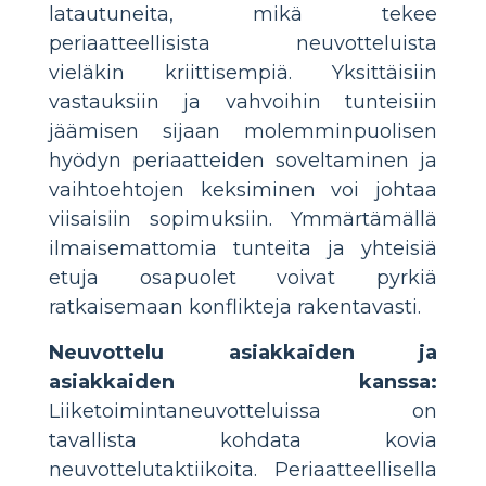
latautuneita, mikä tekee
periaatteellisista neuvotteluista
vieläkin kriittisempiä. Yksittäisiin
vastauksiin ja vahvoihin tunteisiin
jäämisen sijaan molemminpuolisen
hyödyn periaatteiden soveltaminen ja
vaihtoehtojen keksiminen voi johtaa
viisaisiin sopimuksiin. Ymmärtämällä
ilmaisemattomia tunteita ja yhteisiä
etuja osapuolet voivat pyrkiä
ratkaisemaan konflikteja rakentavasti.
Neuvottelu asiakkaiden ja
asiakkaiden kanssa:
Liiketoimintaneuvotteluissa on
tavallista kohdata kovia
neuvottelutaktiikoita. Periaatteellisella