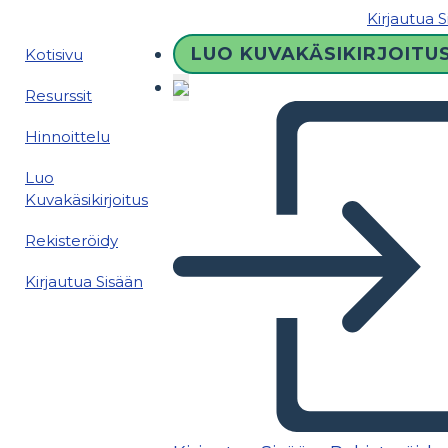
Kirjautua 
LUO KUVAKÄSIKIRJOITU
Kotisivu
Resurssit
Hinnoittelu
Luo
Kuvakäsikirjoitus
Rekisteröidy
Kirjautua Sisään