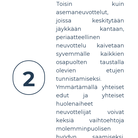
Toisin kuin
asemaneuvottelut,
joissa keskitytään
jäykkään kantaan,
periaatteellinen
neuvottelu kaivetaan
syvemmälle kaikkien
osapuolten taustalla
2
olevien etujen
tunnistamiseksi.
Ymmärtämällä yhteiset
edut ja yhteiset
huolenaiheet
neuvottelijat voivat
keksiä vaihtoehtoja
molemminpuolisen
hyödyn saamiseksi.