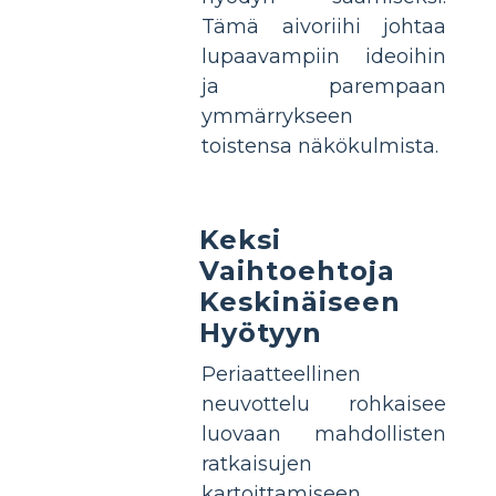
Tämä aivoriihi johtaa
lupaavampiin ideoihin
ja parempaan
ymmärrykseen
toistensa näkökulmista.
Keksi
Vaihtoehtoja
Keskinäiseen
Hyötyyn
Periaatteellinen
neuvottelu rohkaisee
luovaan mahdollisten
ratkaisujen
kartoittamiseen.