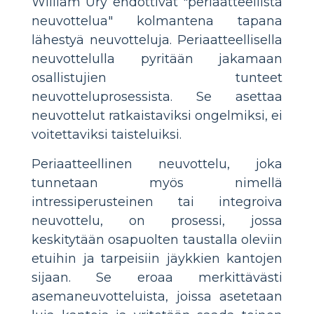
William Ury ehdottivat "periaatteellista
neuvottelua" kolmantena tapana
lähestyä neuvotteluja. Periaatteellisella
neuvottelulla pyritään jakamaan
osallistujien tunteet
neuvotteluprosessista. Se asettaa
neuvottelut ratkaistaviksi ongelmiksi, ei
voitettaviksi taisteluiksi.
Periaatteellinen neuvottelu, joka
tunnetaan myös nimellä
intressiperusteinen tai integroiva
neuvottelu, on prosessi, jossa
keskitytään osapuolten taustalla oleviin
etuihin ja tarpeisiin jäykkien kantojen
sijaan. Se eroaa merkittävästi
asemaneuvotteluista, joissa asetetaan