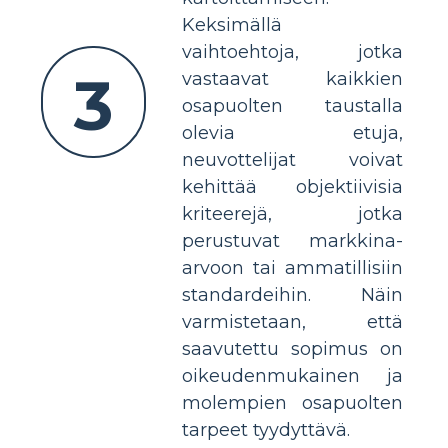
Keksimällä
vaihtoehtoja, jotka
3
vastaavat kaikkien
osapuolten taustalla
olevia etuja,
neuvottelijat voivat
kehittää objektiivisia
kriteerejä, jotka
perustuvat markkina-
arvoon tai ammatillisiin
standardeihin. Näin
varmistetaan, että
saavutettu sopimus on
oikeudenmukainen ja
molempien osapuolten
tarpeet tyydyttävä.