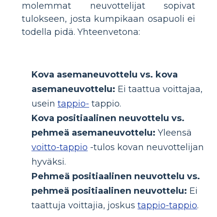
molemmat neuvottelijat sopivat
tulokseen, josta kumpikaan osapuoli ei
todella pidä. Yhteenvetona:
Kova asemaneuvottelu vs. kova
asemaneuvottelu:
Ei taattua voittajaa,
usein
tappio-
tappio.
Kova positiaalinen neuvottelu vs.
pehmeä asemaneuvottelu:
Yleensä
voitto-tappio
-tulos kovan neuvottelijan
hyväksi.
Pehmeä positiaalinen neuvottelu vs.
pehmeä positiaalinen neuvottelu:
Ei
taattuja voittajia, joskus
tappio-tappio
.