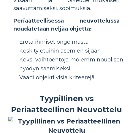
viisaan ja oikeudenmukaisen
saavuttamiseksi. sopimuksia.
Periaatteellisessa neuvottelussa
noudatetaan neljää ohjetta:
Erota ihmiset ongelmasta
Keskity etuihin asemien sijaan
Keksi vaihtoehtoja molemminpuolisen
hyödyn saamiseksi
Vaadi objektiivisia kriteerejä
Tyypillinen vs
Periaatteellinen Neuvottelu