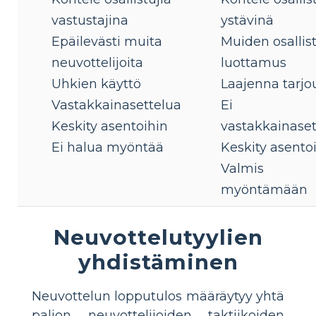
vastustajina
ystävinä
Epäilevästi muita
Muiden osallis
neuvottelijoita
luottamus
Uhkien käyttö
Laajenna tarjo
Vastakkainasettelua
Ei
Keskity asentoihin
vastakkainaset
Ei halua myöntää
Keskity asento
Valmis
myöntämään
Neuvottelutyylien
yhdistäminen
Neuvottelun lopputulos määräytyy yhtä
paljon neuvottelijoiden taktiikoiden