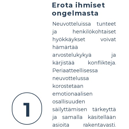
Erota ihmiset
ongelmasta
Neuvotteluissa tunteet
ja henkilökohtaiset
hyökkäykset voivat
hämärtää
arvostelukykyä ja
kärjistää konflikteja.
Periaatteellisessa
neuvottelussa
korostetaan
emotionaalisen
1
osallisuuden
säilyttämisen tärkeyttä
ja samalla käsitellään
asioita rakentavasti.