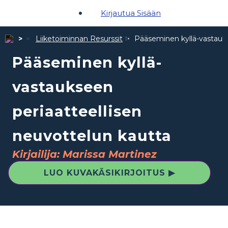
Kirjautua Sisään
Liiketoiminnan Resurssit
Pääseminen kyllä-vastauks
Pääseminen kyllä-
vastaukseen
periaatteellisen
neuvottelun kautta
Kirjailija: Marissa Martinez
LUO KUVAKÄSIKIRJOITUS ▶