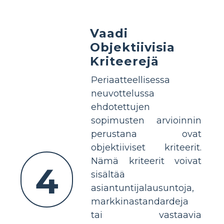
Vaadi
Objektiivisia
Kriteerejä
Periaatteellisessa
neuvottelussa
ehdotettujen
sopimusten arvioinnin
perustana ovat
objektiiviset kriteerit.
Nämä kriteerit voivat
4
sisältää
asiantuntijalausuntoja,
markkinastandardeja
tai vastaavia