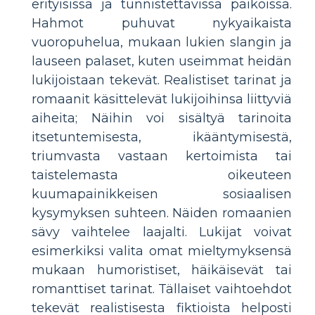
erityisissä ja tunnistettavissa paikoissa.
Hahmot puhuvat nykyaikaista
vuoropuhelua, mukaan lukien slangin ja
lauseen palaset, kuten useimmat heidän
lukijoistaan ​​tekevät. Realistiset tarinat ja
romaanit käsittelevät lukijoihinsa liittyviä
aiheita; Näihin voi sisältyä tarinoita
itsetuntemisesta, ikääntymisestä,
triumvasta vastaan ​​kertoimista tai
taistelemasta oikeuteen
kuumapainikkeisen sosiaalisen
kysymyksen suhteen. Näiden romaanien
sävy vaihtelee laajalti. Lukijat voivat
esimerkiksi valita omat mieltymyksensä
mukaan humoristiset, häikäisevät tai
romanttiset tarinat. Tällaiset vaihtoehdot
tekevät realistisesta fiktioista helposti