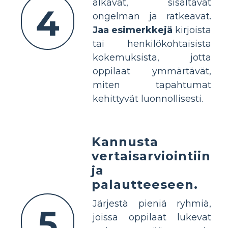
alkavat, sisältävät
4
ongelman ja ratkeavat.
Jaa esimerkkejä
kirjoista
tai henkilökohtaisista
kokemuksista, jotta
oppilaat ymmärtävät,
miten tapahtumat
kehittyvät luonnollisesti.
Kannusta
vertaisarviointiin
ja
palautteeseen.
Järjestä pieniä ryhmiä,
5
joissa oppilaat lukevat