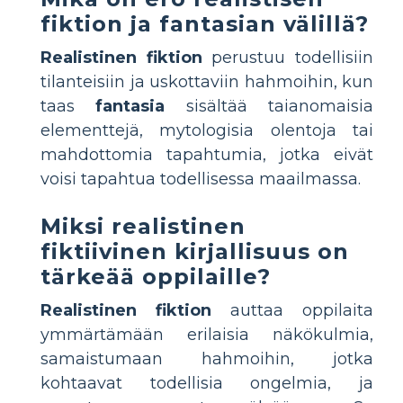
fiktion ja fantasian välillä?
Realistinen fiktion
perustuu todellisiin
tilanteisiin ja uskottaviin hahmoihin, kun
taas
fantasia
sisältää taianomaisia
elementtejä, mytologisia olentoja tai
mahdottomia tapahtumia, jotka eivät
voisi tapahtua todellisessa maailmassa.
Miksi realistinen
fiktiivinen kirjallisuus on
tärkeää oppilaille?
Realistinen fiktion
auttaa oppilaita
ymmärtämään erilaisia näkökulmia,
samaistumaan hahmoihin, jotka
kohtaavat todellisia ongelmia, ja