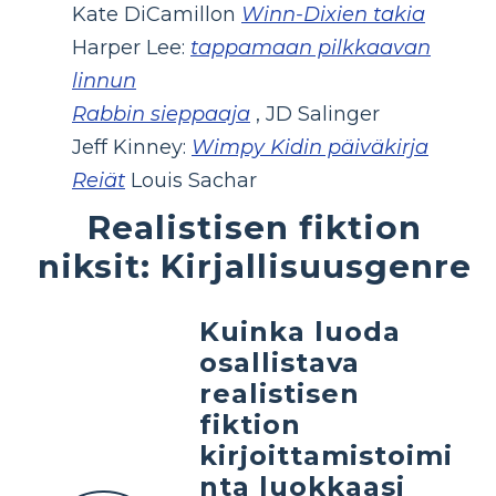
Kate DiCamillon
Winn-Dixien takia
Harper Lee:
tappamaan pilkkaavan
linnun
Rabbin sieppaaja
, JD Salinger
Jeff Kinney:
Wimpy Kidin päiväkirja
Reiät
Louis Sachar
Realistisen fiktion
niksit: Kirjallisuusgenre
Kuinka luoda
osallistava
realistisen
fiktion
kirjoittamistoimi
nta luokkaasi