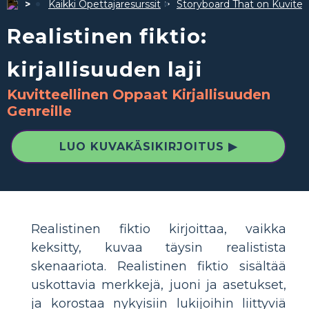
Kaikki Opettajaresurssit
Storyboard That on Kuvite
Realistinen fiktio:
kirjallisuuden laji
Kuvitteellinen Oppaat Kirjallisuuden
Genreille
LUO KUVAKÄSIKIRJOITUS ▶
Realistinen fiktio kirjoittaa, vaikka
keksitty, kuvaa täysin realistista
skenaariota. Realistinen fiktio sisältää
uskottavia merkkejä, juoni ja asetukset,
ja korostaa nykyisiin lukijoihin liittyviä