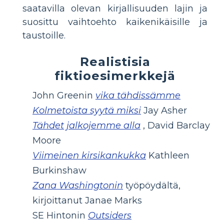
saatavilla olevan kirjallisuuden lajin ja
suosittu vaihtoehto kaikenikäisille ja
taustoille.
Realistisia
fiktioesimerkkejä
John Greenin
vika tähdissämme
Kolmetoista syytä miksi
Jay Asher
Tähdet jalkojemme alla
, David Barclay
Moore
Viimeinen kirsikankukka
Kathleen
Burkinshaw
Zana Washingtonin
työpöydältä,
kirjoittanut Janae Marks
SE Hintonin
Outsiders