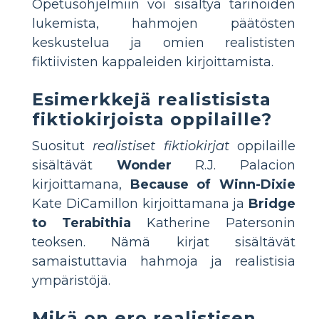
Opetusohjelmiin voi sisältyä tarinoiden
lukemista, hahmojen päätösten
keskustelua ja omien realististen
fiktiivisten kappaleiden kirjoittamista.
Esimerkkejä realistisista
fiktiokirjoista oppilaille?
Suositut
realistiset fiktiokirjat
oppilaille
sisältävät
Wonder
R.J. Palacion
kirjoittamana,
Because of Winn-Dixie
Kate DiCamillon kirjoittamana ja
Bridge
to Terabithia
Katherine Patersonin
teoksen. Nämä kirjat sisältävät
samaistuttavia hahmoja ja realistisia
ympäristöjä.
Mikä on ero realistisen