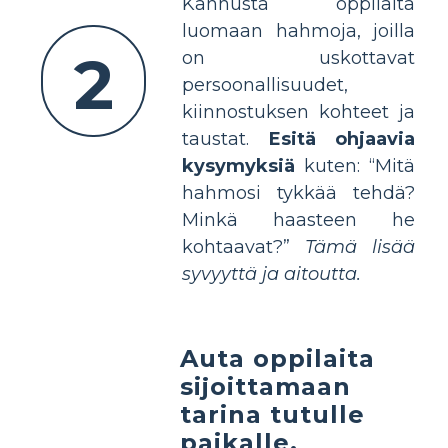
Kannusta oppilaita
luomaan hahmoja, joilla
2
on uskottavat
persoonallisuudet,
kiinnostuksen kohteet ja
taustat.
Esitä ohjaavia
kysymyksiä
kuten: “Mitä
hahmosi tykkää tehdä?
Minkä haasteen he
kohtaavat?”
Tämä lisää
syvyyttä ja aitoutta.
Auta oppilaita
sijoittamaan
tarina tutulle
paikalle.