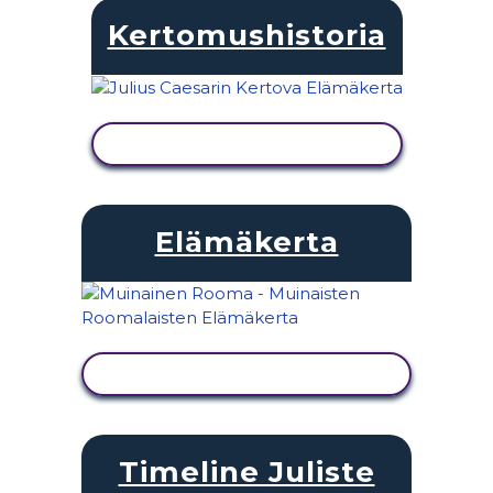
Kertomushistoria
NÄYTÄ TOIMINTA
Elämäkerta
NÄYTÄ TOIMINTA
Timeline Juliste