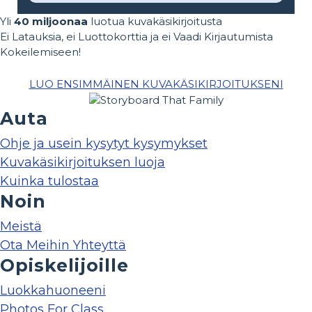
Yli
40 miljoonaa
luotua kuvakäsikirjoitusta
Ei Latauksia, ei Luottokorttia ja ei Vaadi Kirjautumista
Kokeilemiseen!
LUO ENSIMMÄINEN KUVAKÄSIKIRJOITUKSENI
Auta
Ohje ja usein kysytyt kysymykset
Kuvakäsikirjoituksen luoja
Kuinka tulostaa
Noin
Meistä
Ota Meihin Yhteyttä
Opiskelijoille
Luokkahuoneeni
Photos For Class