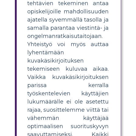
tehtävien tekeminen antaa
opiskelijoille mahdollisuuden
ajatella syvemmällä tasolla ja
samalla parantaa viestintä- ja
ongelmanratkaisutaitojaan.
Yhteistyö voi myös auttaa
lyhentämään
kuvakäsikirjoituksen
tekemiseen kuluvaa aikaa.
Vaikka kuvakäsikirjoituksen
parissa kerralla
työskentelevien käyttäjien
lukumäärälle ei ole asetettu
rajaa, suosittelemme viittä tai
vähemmän käyttäjää
optimaalisen suorituskyvyn
saavuttamiseksi. Kaikki