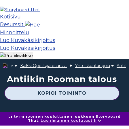
Kotisivu
Resurssit
Hinnoittelu
Luo Kuvakäsikirjoitus
Luo Kuvakäsikirjoitus
Kaikki Opettajaresurssit
Yhteiskuntaoppia
Antii
Antiikin Rooman talous
KOPIOI TOIMINTO
Liity miljoonien kouluttajien joukkoon Storyboard
That.
Luo ilmainen koulutustili
✨