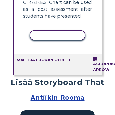
G.R.A.P.E.S. Chart can be used
as a post assessment after
students have presented.
KOPIOI TOIMINTO
MALLI JA LUOKAN OHJEET
Lisää Storyboard That
Antiikin Rooma