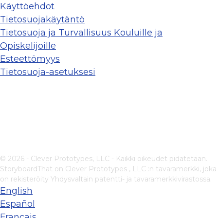
Käyttöehdot
Tietosuojakäytäntö
Tietosuoja ja Turvallisuus Kouluille ja
Opiskelijoille
Esteettömyys
Tietosuoja-asetuksesi
© 2026 - Clever Prototypes, LLC - Kaikki oikeudet pidätetään.
StoryboardThat on
Clever Prototypes , LLC
:n tavaramerkki, joka
on rekisteröity Yhdysvaltain patentti- ja tavaramerkkivirastossa.
English
Español
Français