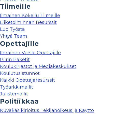
Tiimeille
Ilmainen Kokeilu Tiimeille
Liiketoiminnan Resurssit
Luo Työstä
Yhtyä Team
Opettajille
Ilmainen Versio Opettajille
Piirin Paketit
Koulukirjastot ja Mediakeskukset
Koulutusistunnot
Kaikki Opettajaresurssit
Työarkkimallit
Julistemallit
Politiikkaa
Kuvakäsikirjoitus Tekijänoikeus ja Käyttö