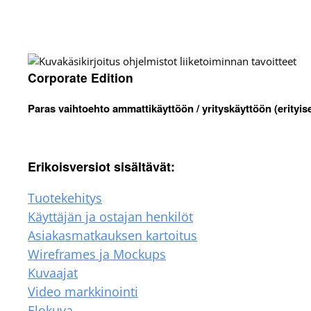
Corporate Edition
Paras vaihtoehto ammattikäyttöön / yrityskäyttöön (erityis
Erikoisversiot sisältävät:
Tuotekehitys
Käyttäjän ja ostajan henkilöt
Asiakasmatkauksen kartoitus
Wireframes ja Mockups
Kuvaajat
Video markkinointi
Elokuva