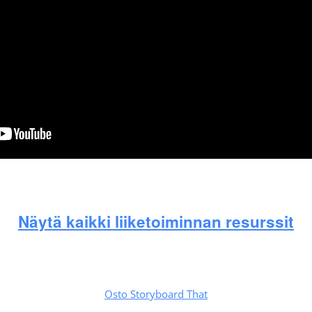
Näytä kaikki liiketoiminnan resurssit
Osto Storyboard That