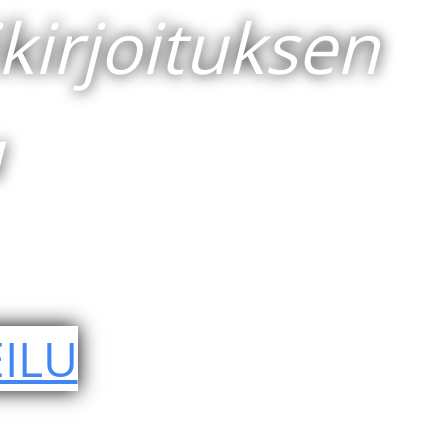
irjoituksen
u
ILU