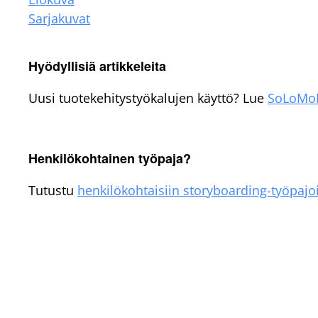
Sarjakuvat
Hyödyllisiä artikkeleita
Uusi tuotekehitystyökalujen käyttö? Lue
SoLoMo
Henkilökohtainen työpaja?
Tutustu
henkilökohtaisiin storyboarding-työpajo