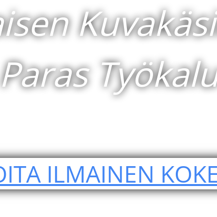
sen Kuvakäsik
Paras Työkal
OITA ILMAINEN KOKE