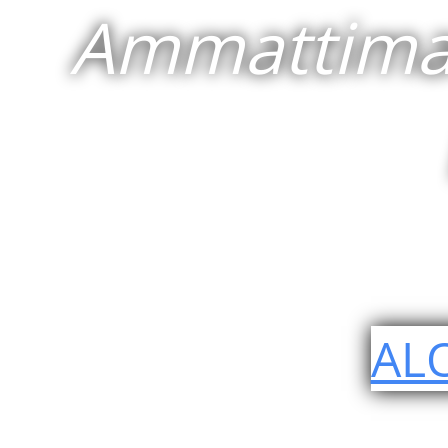
Ammattimai
AL