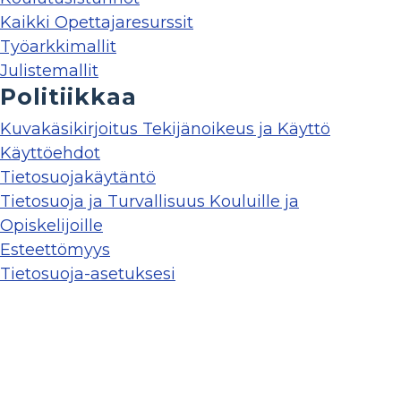
Kaikki Opettajaresurssit
Työarkkimallit
Julistemallit
Politiikkaa
Kuvakäsikirjoitus Tekijänoikeus ja Käyttö
Käyttöehdot
Tietosuojakäytäntö
Tietosuoja ja Turvallisuus Kouluille ja
Opiskelijoille
Esteettömyys
Tietosuoja-asetuksesi