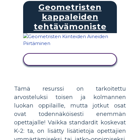
Geometristen
kappaleiden
tehtävämoniste
NÄYTÄ TOIMINTA
Tämä resurssi on tarkoitettu
arvosteluksi toisen ja kolmannen
luokan oppilaille, mutta jotkut osat
ovat todennäköisesti enemmän
opettajalle! Vaikka standardit koskevat
K-2: ta, on lisätty lisätietoja opettajien
ymmärtämiseksi tai jatko-oppimiseksi.