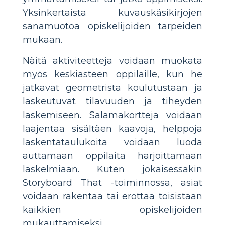
Yksinkertaista kuvauskäsikirjojen
sanamuotoa opiskelijoiden tarpeiden
mukaan.
Näitä aktiviteetteja voidaan muokata
myös keskiasteen oppilaille, kun he
jatkavat geometrista koulutustaan ja
laskeutuvat tilavuuden ja tiheyden
laskemiseen. Salamakortteja voidaan
laajentaa sisältäen kaavoja, helppoja
laskentataulukoita voidaan luoda
auttamaan oppilaita harjoittamaan
laskelmiaan. Kuten jokaisessakin
Storyboard That -toiminnossa, asiat
voidaan rakentaa tai erottaa toisistaan
kaikkien opiskelijoiden
mukauttamiseksi.