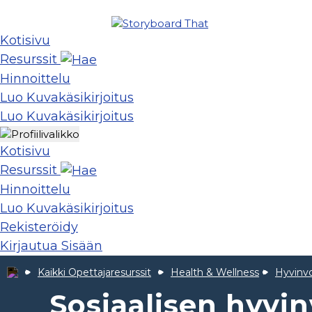
Kotisivu
Resurssit
Hinnoittelu
Luo Kuvakäsikirjoitus
Luo Kuvakäsikirjoitus
Kotisivu
Resurssit
Hinnoittelu
Luo Kuvakäsikirjoitus
Rekisteröidy
Kirjautua Sisään
Kaikki Opettajaresurssit
Health & Wellness
Hyvinvo
Sosiaalisen hyvin