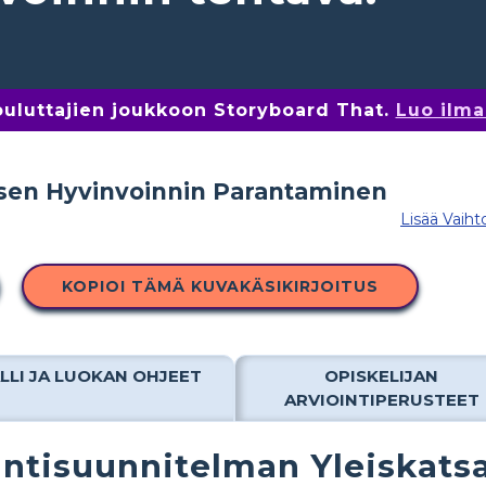
kouluttajien joukkoon Storyboard That.
Luo ilma
Lisää Vaiht
KOPIOI TÄMÄ KUVAKÄSIKIRJOITUS
LLI JA LUOKAN OHJEET
OPISKELIJAN
ARVIOINTIPERUSTEET
ntisuunnitelman Yleiskats