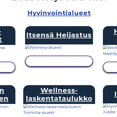
Hyvinvointialueet
-
Itsensä Heijastus
t
NÄYTÄ TOIMINTA
in
Wellness-
een
laskentataulukko