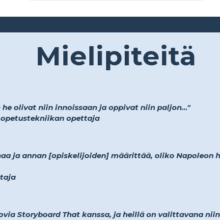
Mielipiteitä
e olivat niin innoissaan ja oppivat niin paljon..."
a opetustekniikan opettaja
a ja annan [opiskelijoiden] määrittää, oliko Napoleon h
ttaja
ovia Storyboard That kanssa, ja heillä on valittavana niin