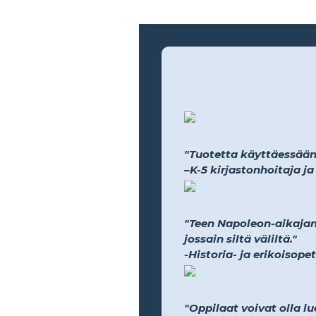
"Tuotetta käyttäessään h
–K-5 kirjastonhoitaja j
"Teen Napoleon-aikajana
jossain siltä väliltä."
-Historia- ja erikoisope
"Oppilaat voivat olla lu