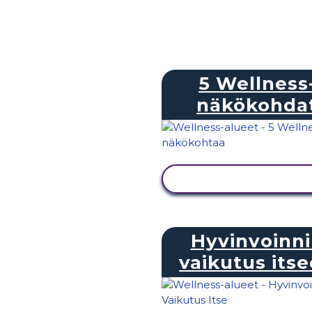
5 Wellness
näkökohda
NÄYTÄ TOIMINTA
Hyvinvoinn
vaikutus its