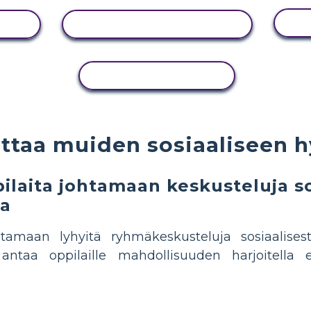
NÄYTÄ TOIMINTA
KOPIOI TOIMINTO
ttaa muiden sosiaaliseen h
ilaita johtamaan keskusteluja so
ta
tamaan lyhyitä ryhmäkeskusteluja sosiaalises
ntaa oppilaille mahdollisuuden harjoitella e