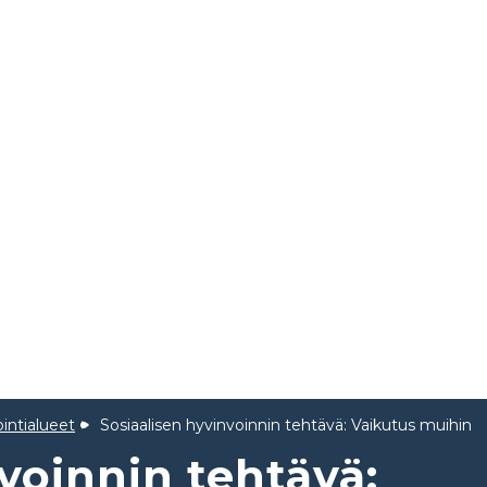
intialueet
Sosiaalisen hyvinvoinnin tehtävä: Vaikutus muihin
voinnin tehtävä: