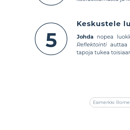
Keskustele 
5
Johda
nopea luokka
Reflektointi
auttaa o
tapoja tukea toisiaa