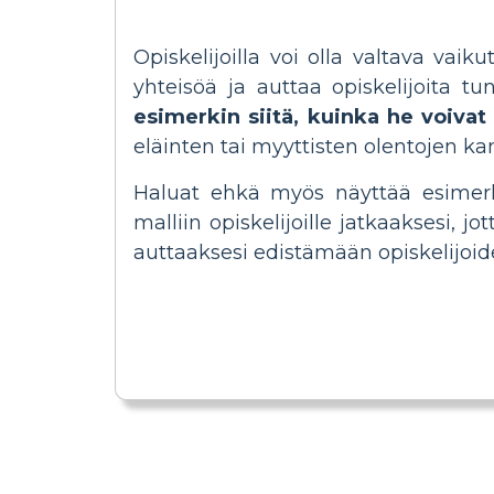
Opiskelijoilla voi olla valtava vaik
yhteisöä ja auttaa opiskelijoita t
esimerkin siitä, kuinka he voivat
eläinten tai myyttisten olentojen kan
Haluat ehkä myös näyttää esimerki
malliin opiskelijoille jatkaaksesi, j
auttaaksesi edistämään opiskelijoid