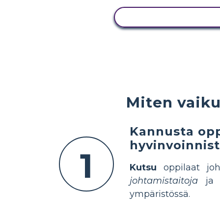
NÄYTÄ TOIMINTA
Miten vaiku
Kannusta opp
hyvinvoinnis
1
Kutsu
oppilaat joh
johtamistaitoja
ja a
ympäristössä.