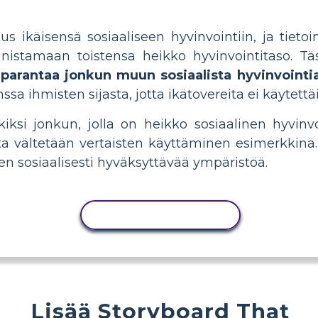
utus ikäisensä sosiaaliseen hyvinvointiin, ja tie
unnistamaan toistensa heikko hyvinvointitaso. T
 parantaa jonkun muun sosiaalista hyvinvointia
ssa ihmisten sijasta, jotta ikätovereita ei käytettä
ksi jonkun, jolla on heikko sosiaalinen hyvinvo
otta vältetään vertaisten käyttäminen esimerkkinä. 
en sosiaalisesti hyväksyttävää ympäristöä.
KOPIOI TOIMINTO
Lisää Storyboard That