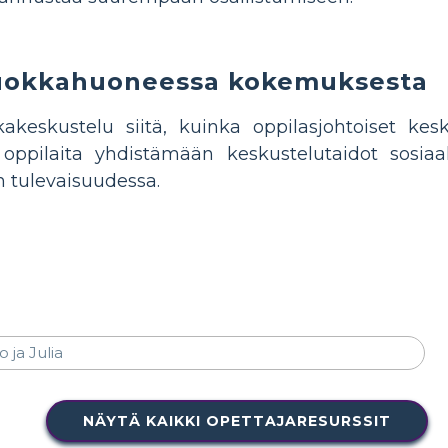
luokkahuoneessa kokemuksesta
keskustelu siitä, kuinka oppilasjohtoiset kes
ppilaita yhdistämään keskustelutaidot sosiaal
n tulevaisuudessa.
NÄYTÄ KAIKKI OPETTAJARESURSSIT