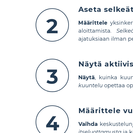
Aseta selkeä
2
Määrittele
yksinker
aloittamista.
Selke
ajatuksiaan ilman pe
Näytä aktiivi
3
Näytä
, kuinka kuun
kuuntelu
opettaa opp
Määrittele v
4
Vaihda
keskustelunj
itseluottamusta
ja 