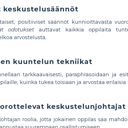
t keskustelusäännöt
taiset, positiiviset säännöt kunnioittavasta vu
ät odotukset
auttavat kaikkia oppilaita tun
lkoa arvostelusta.
sen kuuntelun tekniikat
nellaan tarkkaavaisesti, paraphrasoidaan ja es
ilaille, kuinka tukea toisiaan ja arvostaa erilaisi
uorottelevat keskustelunjohtajat
ohtajan roolia, jotta jokainen oppilas saa mahdo
kannustaa suurempaan osallistumiseen.