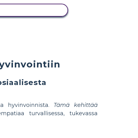
NÄYTÄ TOIMINTA
yvinvointiin
siaalisesta
ta hyvinvoinnista.
Tämä kehittää
mpatiaa turvallisessa, tukevassa