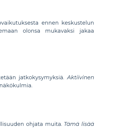
orovaikutuksesta ennen keskustelun
temaan olonsa mukavaksi jakaa
itetään jatkokysymyksiä.
Aktiivinen
a näkökulmia.
llisuuden ohjata muita.
Tämä lisää