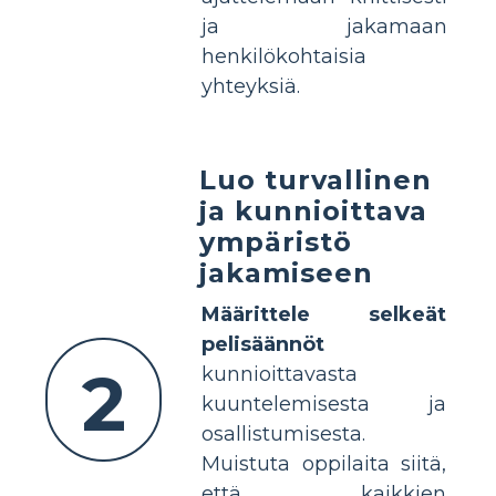
ja jakamaan
henkilökohtaisia
yhteyksiä.
Luo turvallinen
ja kunnioittava
ympäristö
jakamiseen
Määrittele selkeät
pelisäännöt
2
kunnioittavasta
kuuntelemisesta ja
osallistumisesta.
Muistuta oppilaita siitä,
että kaikkien