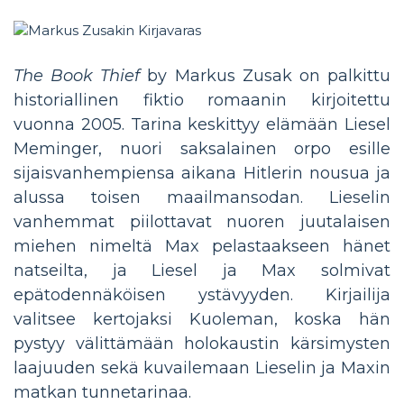
The Book Thief
by Markus Zusak on palkittu
historiallinen fiktio romaanin kirjoitettu
vuonna 2005. Tarina keskittyy elämään Liesel
Meminger, nuori saksalainen orpo esille
sijaisvanhempiensa aikana Hitlerin nousua ja
alussa toisen maailmansodan. Lieselin
vanhemmat piilottavat nuoren juutalaisen
miehen nimeltä Max pelastaakseen hänet
natseilta, ja Liesel ja Max solmivat
epätodennäköisen ystävyyden. Kirjailija
valitsee kertojaksi Kuoleman, koska hän
pystyy välittämään holokaustin kärsimysten
laajuuden sekä kuvailemaan Lieselin ja Maxin
matkan tunnetarinaa.