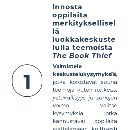
Innosta
oppilaita
merkityksellisel
lä
luokkakeskuste
lulla teemoista
The Book Thief
Valmistele
1
keskustelukysymyksiä
,
jotka korostavat suuria
teemoja kuten
rohkeus,
ystävällisyys ja sanojen
voima
. Valitse
kysymyksiä, jotka
kannustavat oppilaita
ajattelemaan kriittisesti