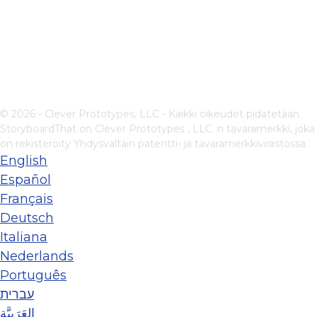
© 2026 - Clever Prototypes, LLC - Kaikki oikeudet pidätetään.
StoryboardThat on
Clever Prototypes , LLC
:n tavaramerkki, joka
on rekisteröity Yhdysvaltain patentti- ja tavaramerkkivirastossa.
English
Español
Français
Deutsch
Italiana
Nederlands
Português
עברית
العَرَبِيَّة