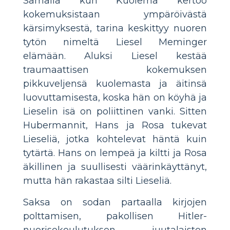
Samalla kun Kuolema kertoo
kokemuksistaan ympäröivästä
kärsimyksestä, tarina keskittyy nuoren
tytön nimeltä Liesel Meminger
elämään. Aluksi Liesel kestää
traumaattisen kokemuksen
pikkuveljensä kuolemasta ja äitinsä
luovuttamisesta, koska hän on köyhä ja
Lieselin isä on poliittinen vanki. Sitten
Hubermannit, Hans ja Rosa tukevat
Lieseliä, jotka kohtelevat häntä kuin
tytärtä. Hans on lempeä ja kiltti ja Rosa
äkillinen ja suullisesti väärinkäyttänyt,
mutta hän rakastaa silti Lieseliä.
Saksa on sodan partaalla kirjojen
polttamisen, pakollisen Hitler-