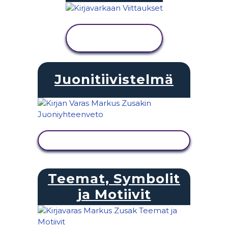
NÄYTÄ
TOIMINTA
Juonitiivistelmä
NÄYTÄ TOIMINTA
Teemat, Symbolit
ja Motiivit