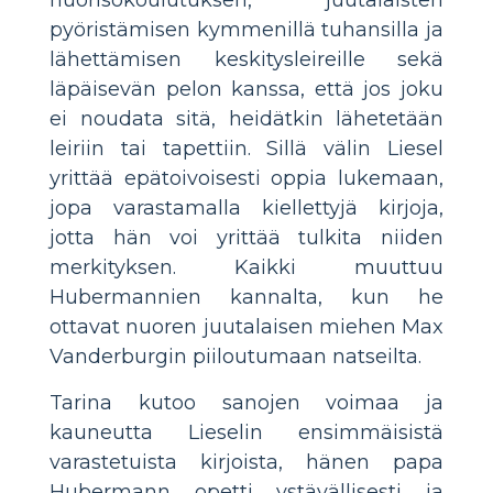
nuorisokoulutuksen, juutalaisten
pyöristämisen kymmenillä tuhansilla ja
lähettämisen keskitysleireille sekä
läpäisevän pelon kanssa, että jos joku
ei noudata sitä, heidätkin lähetetään
leiriin tai tapettiin. Sillä välin Liesel
yrittää epätoivoisesti oppia lukemaan,
jopa varastamalla kiellettyjä kirjoja,
jotta hän voi yrittää tulkita niiden
merkityksen. Kaikki muuttuu
Hubermannien kannalta, kun he
ottavat nuoren juutalaisen miehen Max
Vanderburgin piiloutumaan natseilta.
Tarina kutoo sanojen voimaa ja
kauneutta Lieselin ensimmäisistä
varastetuista kirjoista, hänen papa
Hubermann opetti ystävällisesti ja