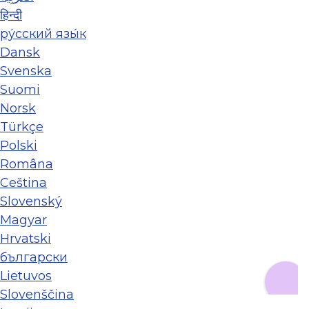
हिन्दी
ру́сский язы́к
Dansk
Svenska
Suomi
Norsk
Türkçe
Polski
Româna
Ceština
Slovenský
Magyar
Hrvatski
български
Lietuvos
Slovenščina