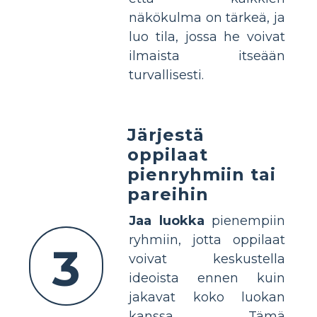
näkökulma on tärkeä, ja
luo tila, jossa he voivat
ilmaista itseään
turvallisesti.
Järjestä
oppilaat
pienryhmiin tai
pareihin
Jaa luokka
pienempiin
ryhmiin, jotta oppilaat
3
voivat keskustella
ideoista ennen kuin
jakavat koko luokan
kanssa. Tämä