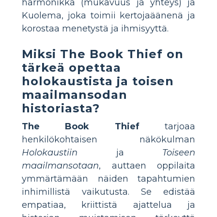
harmonikka (mukavuus ja yhteys) ja
Kuolema, joka toimii kertojaäänenä ja
korostaa menetystä ja ihmisyyttä.
Miksi
The Book Thief
on
tärkeä opettaa
holokaustista ja toisen
maailmansodan
historiasta?
The Book Thief
tarjoaa
henkilökohtaisen näkökulman
Holokaustiin
ja
Toiseen
maailmansotaan
, auttaen oppilaita
ymmärtämään näiden tapahtumien
inhimillistä vaikutusta. Se edistää
empatiaa, kriittistä ajattelua ja