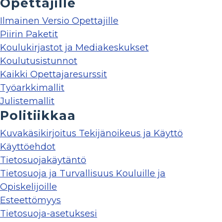
Opettajille
Ilmainen Versio Opettajille
Piirin Paketit
Koulukirjastot ja Mediakeskukset
Koulutusistunnot
Kaikki Opettajaresurssit
Työarkkimallit
Julistemallit
Politiikkaa
Kuvakäsikirjoitus Tekijänoikeus ja Käyttö
Käyttöehdot
Tietosuojakäytäntö
Tietosuoja ja Turvallisuus Kouluille ja
Opiskelijoille
Esteettömyys
Tietosuoja-asetuksesi