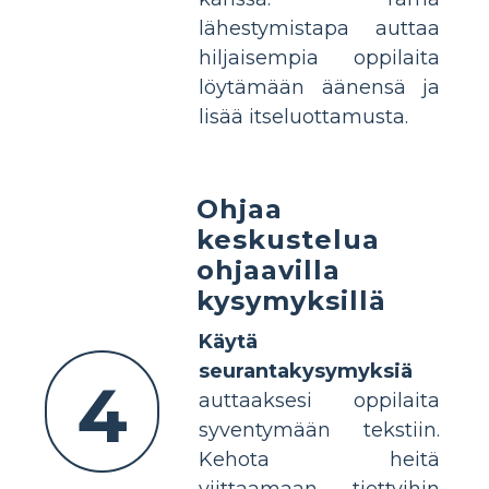
lähestymistapa auttaa
hiljaisempia oppilaita
löytämään äänensä ja
lisää itseluottamusta.
Ohjaa
keskustelua
ohjaavilla
kysymyksillä
Käytä
seurantakysymyksiä
4
auttaaksesi oppilaita
syventymään tekstiin.
Kehota heitä