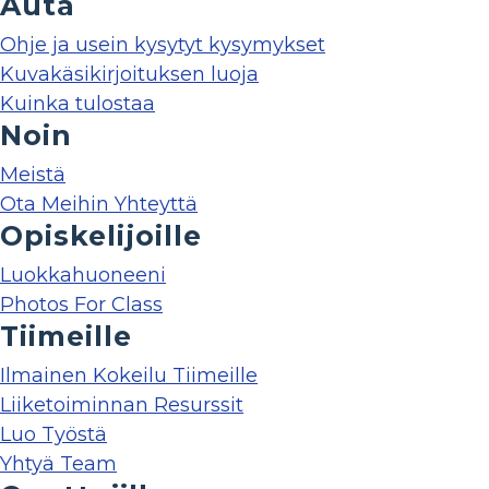
Auta
Ohje ja usein kysytyt kysymykset
Kuvakäsikirjoituksen luoja
Kuinka tulostaa
Noin
Meistä
Ota Meihin Yhteyttä
Opiskelijoille
Luokkahuoneeni
Photos For Class
Tiimeille
Ilmainen Kokeilu Tiimeille
Liiketoiminnan Resurssit
Luo Työstä
Yhtyä Team