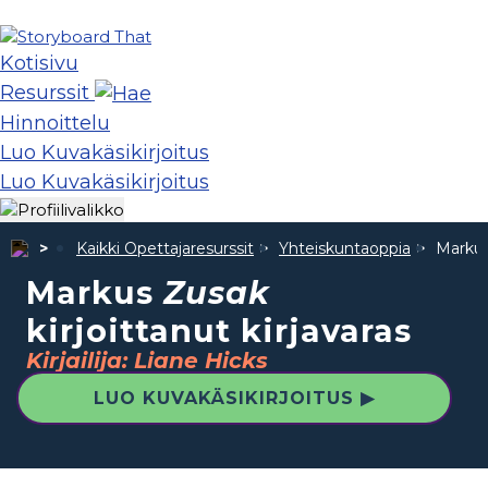
Kotisivu
Resurssit
Hinnoittelu
Luo Kuvakäsikirjoitus
Luo Kuvakäsikirjoitus
Kaikki Opettajaresurssit
Yhteiskuntaoppia
Marku
Markus
Zusak
kirjoittanut kirjavaras
Kirjailija: Liane Hicks
LUO KUVAKÄSIKIRJOITUS ▶