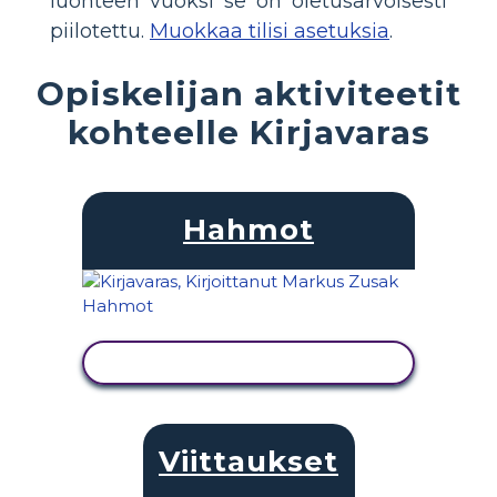
luonteen vuoksi se on oletusarvoisesti
piilotettu.
Muokkaa tilisi asetuksia
.
Opiskelijan aktiviteetit
kohteelle Kirjavaras
Hahmot
NÄYTÄ TOIMINTA
Viittaukset