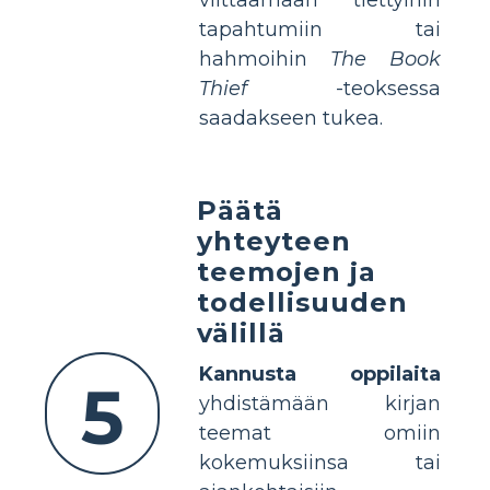
viittaamaan tiettyihin
tapahtumiin tai
hahmoihin
The Book
Thief
-teoksessa
saadakseen tukea.
Päätä
yhteyteen
teemojen ja
todellisuuden
välillä
Kannusta oppilaita
5
yhdistämään kirjan
teemat omiin
kokemuksiinsa tai