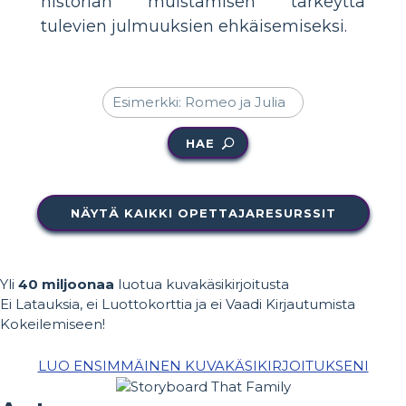
historian muistamisen tärkeyttä
tulevien julmuuksien ehkäisemiseksi.
HAE
NÄYTÄ KAIKKI OPETTAJARESURSSIT
Yli
40 miljoonaa
luotua kuvakäsikirjoitusta
Ei Latauksia, ei Luottokorttia ja ei Vaadi Kirjautumista
Kokeilemiseen!
LUO ENSIMMÄINEN KUVAKÄSIKIRJOITUKSENI