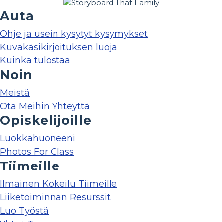
Auta
Ohje ja usein kysytyt kysymykset
Kuvakäsikirjoituksen luoja
Kuinka tulostaa
Noin
Meistä
Ota Meihin Yhteyttä
Opiskelijoille
Luokkahuoneeni
Photos For Class
Tiimeille
Ilmainen Kokeilu Tiimeille
Liiketoiminnan Resurssit
Luo Työstä