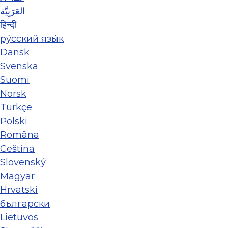
العَرَبِيَّة
हिन्दी
ру́сский язы́к
Dansk
Svenska
Suomi
Norsk
Türkçe
Polski
Româna
Ceština
Slovenský
Magyar
Hrvatski
български
Lietuvos