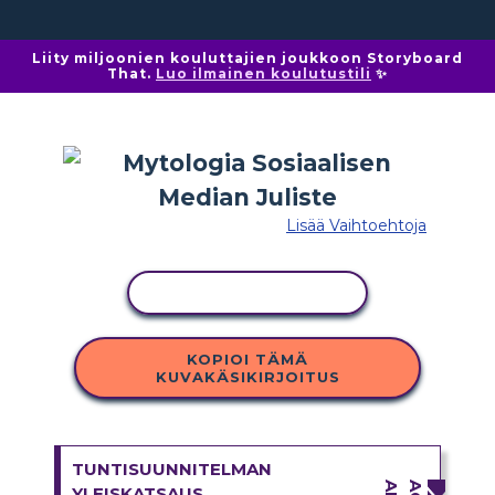
Liity miljoonien kouluttajien joukkoon Storyboard
That.
Luo ilmainen koulutustili
✨
Lisää Vaihtoehtoja
KOPIOI TOIMINTO
KOPIOI TÄMÄ
KUVAKÄSIKIRJOITUS
TUNTISUUNNITELMAN
YLEISKATSAUS