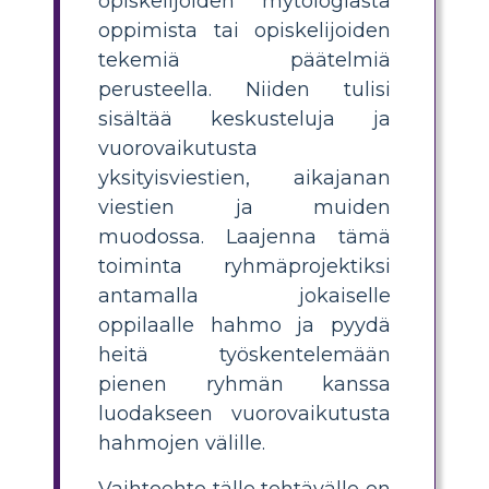
opiskelijoiden mytologiasta
oppimista tai opiskelijoiden
tekemiä päätelmiä
perusteella. Niiden tulisi
sisältää keskusteluja ja
vuorovaikutusta
yksityisviestien, aikajanan
viestien ja muiden
muodossa. Laajenna tämä
toiminta ryhmäprojektiksi
antamalla jokaiselle
oppilaalle hahmo ja pyydä
heitä työskentelemään
pienen ryhmän kanssa
luodakseen vuorovaikutusta
hahmojen välille.
Vaihtoehto tälle tehtävälle on