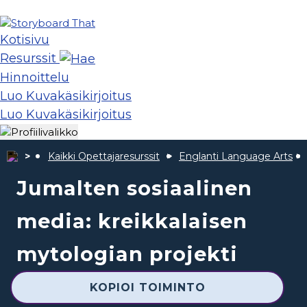
Kotisivu
Resurssit
Hinnoittelu
Luo Kuvakäsikirjoitus
Luo Kuvakäsikirjoitus
Kaikki Opettajaresurssit
Englanti Language Arts
Jumalten sosiaalinen
media: kreikkalaisen
mytologian projekti
KOPIOI TOIMINTO