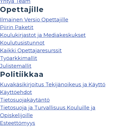
Yhtyä Team
Opettajille
Ilmainen Versio Opettajille
Piirin Paketit
Koulukirjastot ja Mediakeskukset
Koulutusistunnot
Kaikki Opettajaresurssit
Työarkkimallit
Julistemallit
Politiikkaa
Kuvakäsikirjoitus Tekijänoikeus ja Käyttö
Käyttöehdot
Tietosuojakäytäntö
Tietosuoja ja Turvallisuus Kouluille ja
Opiskelijoille
Esteettömyys