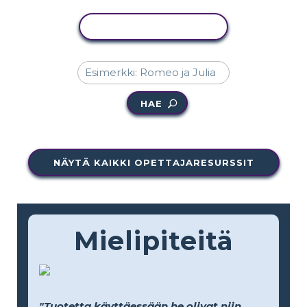
KOPIOI TOIMINTO
HAE
NÄYTÄ KAIKKI OPETTAJARESURSSIT
Mielipiteitä
"Tuotetta käyttäessään he olivat niin