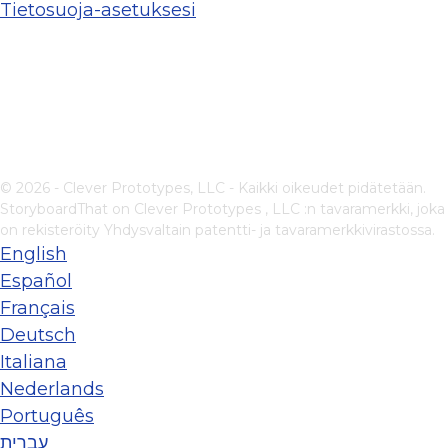
Tietosuoja-asetuksesi
© 2026 - Clever Prototypes, LLC - Kaikki oikeudet pidätetään.
StoryboardThat on
Clever Prototypes , LLC
:n tavaramerkki, joka
on rekisteröity Yhdysvaltain patentti- ja tavaramerkkivirastossa.
English
Español
Français
Deutsch
Italiana
Nederlands
Português
עברית