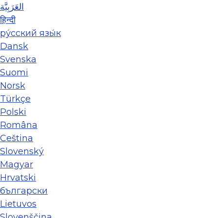
العَرَبِيَّة
हिन्दी
ру́сский язы́к
Dansk
Svenska
Suomi
Norsk
Türkçe
Polski
Româna
Ceština
Slovenský
Magyar
Hrvatski
български
Lietuvos
Slovenščina