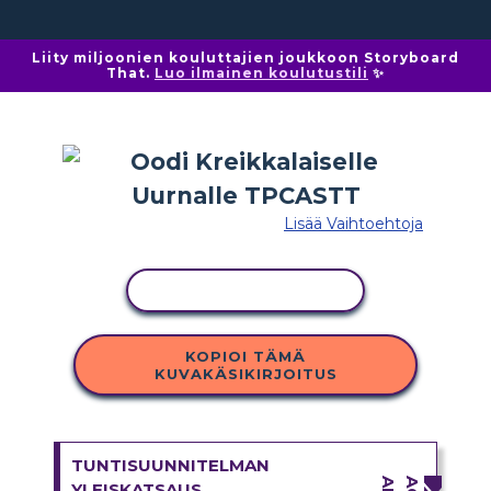
Liity miljoonien kouluttajien joukkoon Storyboard
That.
Luo ilmainen koulutustili
✨
Lisää Vaihtoehtoja
KOPIOI TOIMINTO
KOPIOI TÄMÄ
KUVAKÄSIKIRJOITUS
TUNTISUUNNITELMAN
YLEISKATSAUS