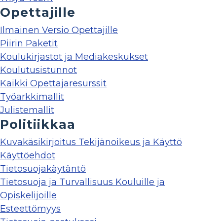
Opettajille
Ilmainen Versio Opettajille
Piirin Paketit
Koulukirjastot ja Mediakeskukset
Koulutusistunnot
Kaikki Opettajaresurssit
Työarkkimallit
Julistemallit
Politiikkaa
Kuvakäsikirjoitus Tekijänoikeus ja Käyttö
Käyttöehdot
Tietosuojakäytäntö
Tietosuoja ja Turvallisuus Kouluille ja
Opiskelijoille
Esteettömyys