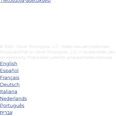
Tietosuoja-asetuksesi
© 2026 - Clever Prototypes, LLC - Kaikki oikeudet pidätetään.
StoryboardThat on
Clever Prototypes , LLC
:n tavaramerkki, joka
on rekisteröity Yhdysvaltain patentti- ja tavaramerkkivirastossa.
English
Español
Français
Deutsch
Italiana
Nederlands
Português
עברית