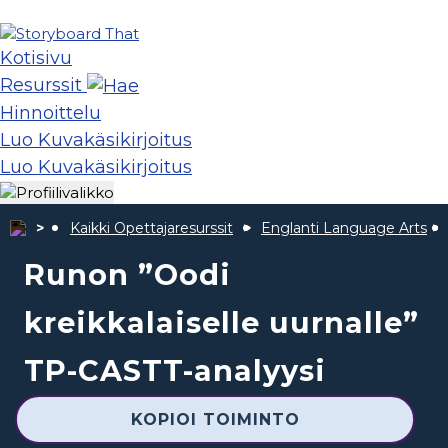
Kotisivu
Resurssit
Hinnoittelu
Luo Kuvakäsikirjoitus
Luo Kuvakäsikirjoitus
Kaikki Opettajaresurssit
Englanti Language Arts
Runon ”Oodi
kreikkalaiselle uurnalle”
TP-CASTT-analyysi
KOPIOI TOIMINTO