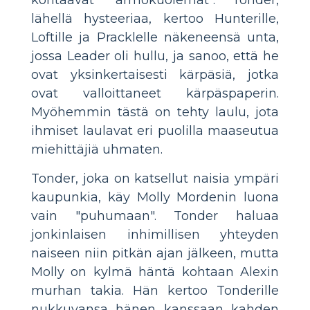
lähellä hysteeriaa, kertoo Hunterille,
Loftille ja Pracklelle näkeneensä unta,
jossa Leader oli hullu, ja sanoo, että he
ovat yksinkertaisesti kärpäsiä, jotka
ovat valloittaneet kärpäspaperin.
Myöhemmin tästä on tehty laulu, jota
ihmiset laulavat eri puolilla maaseutua
miehittäjiä uhmaten.
Tonder, joka on katsellut naisia ympäri
kaupunkia, käy Molly Mordenin luona
vain "puhumaan". Tonder haluaa
jonkinlaisen inhimillisen yhteyden
naiseen niin pitkän ajan jälkeen, mutta
Molly on kylmä häntä kohtaan Alexin
murhan takia. Hän kertoo Tonderille
nukkuvansa hänen kanssaan kahden