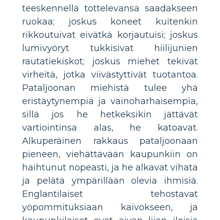
teeskennellä tottelevansa saadakseen
ruokaa; joskus koneet kuitenkin
rikkoutuivat eivätkä korjautuisi; joskus
lumivyöryt tukkisivat hiilijunien
rautatiekiskot; joskus miehet tekivät
virheitä, jotka viivästyttivät tuotantoa.
Pataljoonan miehistä tulee yhä
eristäytynempiä ja vainoharhaisempia,
sillä jos he hetkeksikin jättävät
vartiointinsa alas, he katoavat.
Alkuperäinen rakkaus pataljoonaan
pieneen, viehättävään kaupunkiin on
haihtunut nopeasti, ja he alkavat vihata
ja pelätä ympärillään olevia ihmisiä.
Englantilaiset tehostavat
yöpommituksiaan kaivokseen, ja