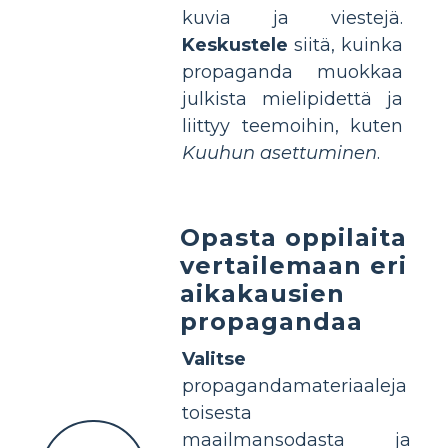
kuvia ja viestejä.
Keskustele
siitä, kuinka
propaganda muokkaa
julkista mielipidettä ja
liittyy teemoihin, kuten
Kuuhun asettuminen
.
Opasta oppilaita
vertailemaan eri
aikakausien
propagandaa
Valitse
propagandamateriaaleja
toisesta
maailmansodasta ja