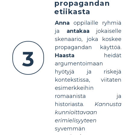
propagandan
etiikasta
Anna
oppilaille ryhmiä
ja
antakaa
jokaiselle
skenaario, joka koskee
propagandan käyttöä.
3
Haasta
heidät
argumentoimaan
hyötyjä ja riskejä
kontekstissa, viitaten
esimerkkeihin
romaanista ja
historiasta.
Kannusta
kunnioittavaan
erimielisyyteen
syvemmän