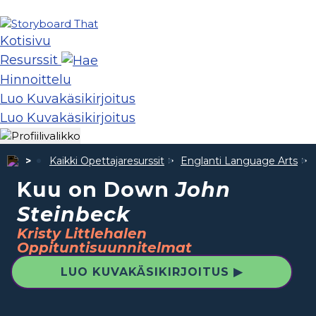
Kotisivu
Resurssit
Hinnoittelu
Luo Kuvakäsikirjoitus
Luo Kuvakäsikirjoitus
Kaikki Opettajaresurssit
Englanti Language Arts
Kuu on Down
John
Steinbeck
Kristy Littlehalen
Oppituntisuunnitelmat
LUO KUVAKÄSIKIRJOITUS ▶