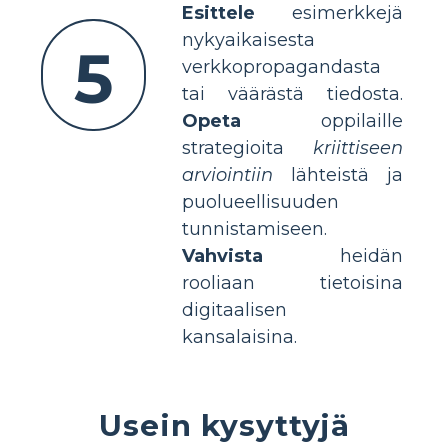
Esittele
esimerkkejä
nykyaikaisesta
5
verkkopropagandasta
tai väärästä tiedosta.
Opeta
oppilaille
strategioita
kriittiseen
arviointiin
lähteistä ja
puolueellisuuden
tunnistamiseen.
Vahvista
heidän
rooliaan tietoisina
digitaalisen
kansalaisina.
Usein kysyttyjä