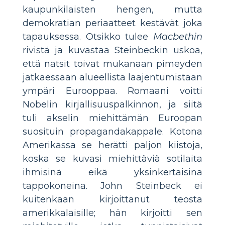
kaupunkilaisten hengen, mutta
demokratian periaatteet kestävät joka
tapauksessa. Otsikko tulee
Macbethin
rivistä ja kuvastaa Steinbeckin uskoa,
että natsit toivat mukanaan pimeyden
jatkaessaan alueellista laajentumistaan
ympäri Eurooppaa. Romaani voitti
Nobelin kirjallisuuspalkinnon, ja siitä
tuli akselin miehittämän Euroopan
suosituin propagandakappale. Kotona
Amerikassa se herätti paljon kiistoja,
koska se kuvasi miehittäviä sotilaita
ihmisinä eikä yksinkertaisina
tappokoneina. John Steinbeck ei
kuitenkaan kirjoittanut teosta
amerikkalaisille; hän kirjoitti sen