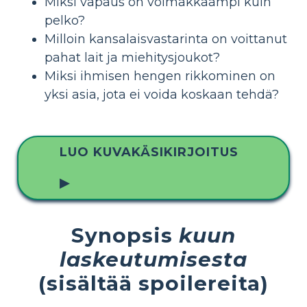
Miksi vapaus on voimakkaampi kuin
pelko?
Milloin kansalaisvastarinta on voittanut
pahat lait ja miehitysjoukot?
Miksi ihmisen hengen rikkominen on
yksi asia, jota ei voida koskaan tehdä?
LUO KUVAKÄSIKIRJOITUS
▶
Synopsis
kuun
laskeutumisesta
(sisältää spoilereita)