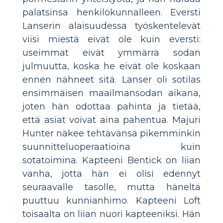
palatsinsa henkilökunnalleen. Eversti
Lanserin alaisuudessa työskentelevät
viisi miestä eivät ole kuin eversti:
useimmat eivät ymmärrä sodan
julmuutta, koska he eivät ole koskaan
ennen nähneet sitä. Lanser oli sotilas
ensimmäisen maailmansodan aikana,
joten hän odottaa pahinta ja tietää,
että asiat voivat aina pahentua. Majuri
Hunter näkee tehtävänsä pikemminkin
suunnitteluoperaatioina kuin
sotatoimina. Kapteeni Bentick on liian
vanha, jotta hän ei olisi edennyt
seuraavalle tasolle, mutta häneltä
puuttuu kunnianhimo. Kapteeni Loft
toisaalta on liian nuori kapteeniksi. Hän