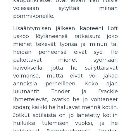
kaupunkilaiset ovat aivan liian iloisia
voiessaan sytyttää miinan
pommikoneille.
Lisääntymisen jälkeen kapteeni Loft
uskoo löytäneensä ratkaisun: joko
miehet tekevät työnsä ja minun tai
heidän perheensä eivät syö. He
pakottavat miehet syömään
kaivoksella, jotta he säilyttäisivät
voimansa, mutta eivät voi jakaa
annoksia perheilleen. Koko ajan
luutnantit Tonder ja Prackle
ihmettelevät, ovatko he jo voittaneet
sodan; kaikki he haluavat mennä kotiin.
Jotkut sotilaista on jo lähetetty kotiin
hulluiksi tulemisen vuoksi, ja he
kohtaavat "armokuolemat". Tonder,