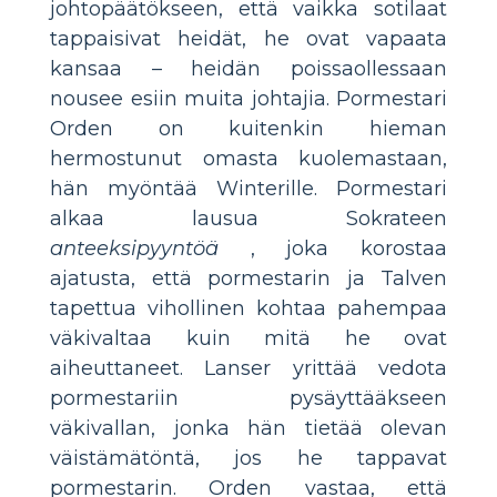
johtopäätökseen, että vaikka sotilaat
tappaisivat heidät, he ovat vapaata
kansaa – heidän poissaollessaan
nousee esiin muita johtajia. Pormestari
Orden on kuitenkin hieman
hermostunut omasta kuolemastaan,
hän myöntää Winterille. Pormestari
alkaa lausua Sokrateen
anteeksipyyntöä
, joka korostaa
ajatusta, että pormestarin ja Talven
tapettua vihollinen kohtaa pahempaa
väkivaltaa kuin mitä he ovat
aiheuttaneet. Lanser yrittää vedota
pormestariin pysäyttääkseen
väkivallan, jonka hän tietää olevan
väistämätöntä, jos he tappavat
pormestarin. Orden vastaa, että