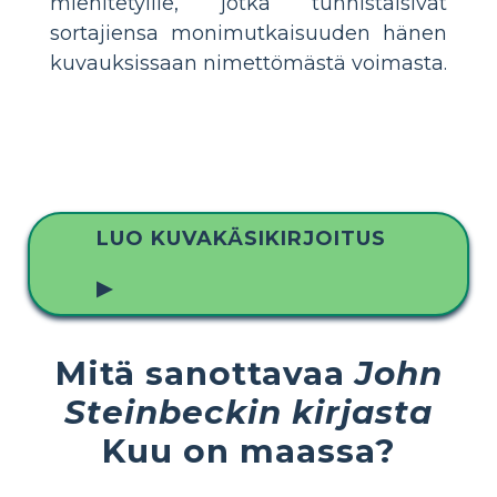
miehitetyille, jotka tunnistaisivat
sortajiensa monimutkaisuuden hänen
kuvauksissaan nimettömästä voimasta.
LUO KUVAKÄSIKIRJOITUS
▶
Mitä sanottavaa
John
Steinbeckin kirjasta
Kuu on maassa?