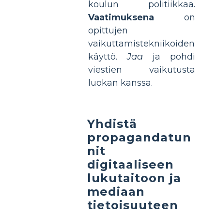
koulun politiikkaa.
Vaatimuksena
on
opittujen
vaikuttamistekniikoiden
käyttö.
Jaa
ja pohdi
viestien vaikutusta
luokan kanssa.
Yhdistä
propagandatun
nit
digitaaliseen
lukutaitoon ja
mediaan
tietoisuuteen