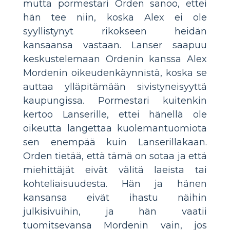
mutta pormestari Orden sanoo, ettei
hän tee niin, koska Alex ei ole
syyllistynyt rikokseen heidän
kansaansa vastaan. Lanser saapuu
keskustelemaan Ordenin kanssa Alex
Mordenin oikeudenkäynnistä, koska se
auttaa ylläpitämään sivistyneisyyttä
kaupungissa. Pormestari kuitenkin
kertoo Lanserille, ettei hänellä ole
oikeutta langettaa kuolemantuomiota
sen enempää kuin Lanserillakaan.
Orden tietää, että tämä on sotaa ja että
miehittäjät eivät välitä laeista tai
kohteliaisuudesta. Hän ja hänen
kansansa eivät ihastu näihin
julkisivuihin, ja hän vaatii
tuomitsevansa Mordenin vain, jos