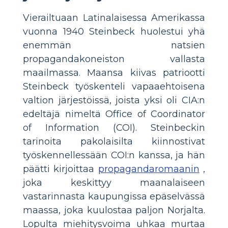
Vierailtuaan Latinalaisessa Amerikassa
vuonna 1940 Steinbeck huolestui yhä
enemmän natsien
propagandakoneiston vallasta
maailmassa. Maansa kiivas patriootti
Steinbeck työskenteli vapaaehtoisena
valtion järjestöissä, joista yksi oli CIA:n
edeltäjä nimeltä Office of Coordinator
of Information (COI). Steinbeckin
tarinoita pakolaisilta kiinnostivat
työskennellessään COI:n kanssa, ja hän
päätti kirjoittaa
propagandaromaanin
,
joka keskittyy maanalaiseen
vastarinnasta kaupungissa epäselvässä
maassa, joka kuulostaa paljon Norjalta.
Lopulta miehitysvoima uhkaa murtaa