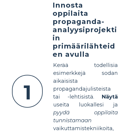
Innosta
oppilaita
propaganda-
analyysiprojekti
in
primäärilähteid
en avulla
Kerää todellisia
esimerkkejä sodan
aikaisista
1
propagandajulisteista
tai -lehtisistä.
Näytä
useita luokallesi ja
pyydä oppilaita
tunnistamaan
vaikuttamistekniikoita,