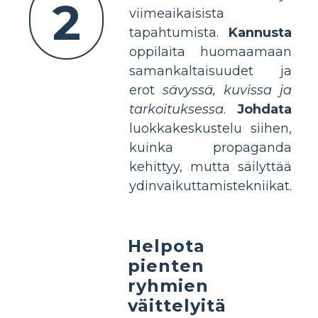
2
viimeaikaisista
tapahtumista.
Kannusta
oppilaita huomaamaan
samankaltaisuudet ja
erot
sävyssä, kuvissa ja
tarkoituksessa
.
Johdata
luokkakeskustelu siihen,
kuinka propaganda
kehittyy, mutta säilyttää
ydinvaikuttamistekniikat.
Helpota
pienten
ryhmien
väittelyitä