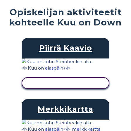
Opiskelijan aktiviteetit
kohteelle Kuu on Down
Piirrä Kaavio
NÄYTÄ TOIMINTA
Merkkikartta