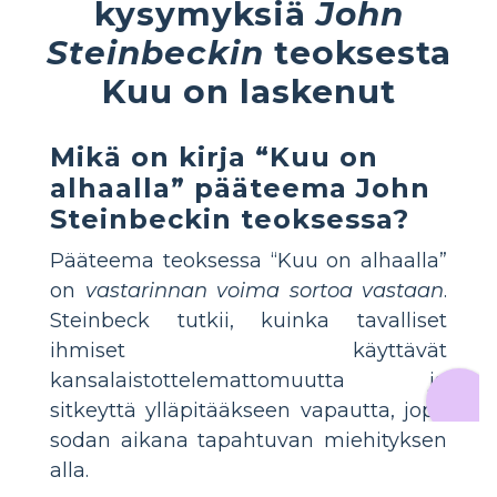
kysymyksiä
John
Steinbeckin
teoksesta
Kuu on laskenut
Mikä on kirja “Kuu on
alhaalla” pääteema John
Steinbeckin teoksessa?
Pääteema teoksessa “Kuu on alhaalla”
on
vastarinnan voima sortoa vastaan
.
Steinbeck tutkii, kuinka tavalliset
ihmiset käyttävät
kansalaistottelemattomuutta ja
sitkeyttä ylläpitääkseen vapautta, jopa
sodan aikana tapahtuvan miehityksen
alla.