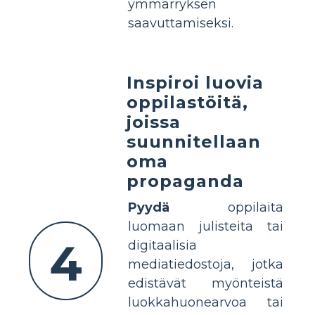
ymmärryksen
saavuttamiseksi.
Inspiroi luovia
oppilastöitä,
joissa
suunnitellaan
oma
propaganda
Pyydä
oppilaita
luomaan julisteita tai
4
digitaalisia
mediatiedostoja, jotka
edistävät myönteistä
luokkahuonearvoa tai