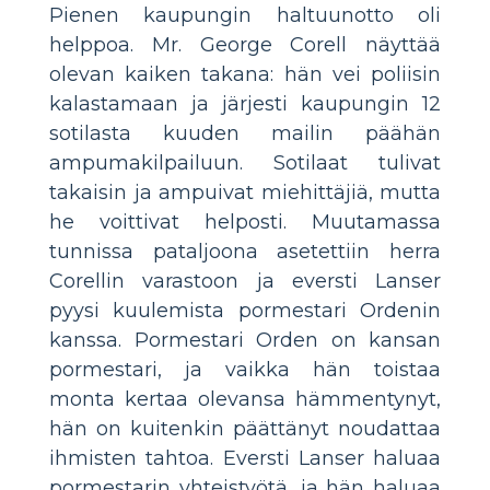
Pienen kaupungin haltuunotto oli
helppoa. Mr. George Corell näyttää
olevan kaiken takana: hän vei poliisin
kalastamaan ja järjesti kaupungin 12
sotilasta kuuden mailin päähän
ampumakilpailuun. Sotilaat tulivat
takaisin ja ampuivat miehittäjiä, mutta
he voittivat helposti. Muutamassa
tunnissa pataljoona asetettiin herra
Corellin varastoon ja eversti Lanser
pyysi kuulemista pormestari Ordenin
kanssa. Pormestari Orden on kansan
pormestari, ja vaikka hän toistaa
monta kertaa olevansa hämmentynyt,
hän on kuitenkin päättänyt noudattaa
ihmisten tahtoa. Eversti Lanser haluaa
pormestarin yhteistyötä, ja hän haluaa