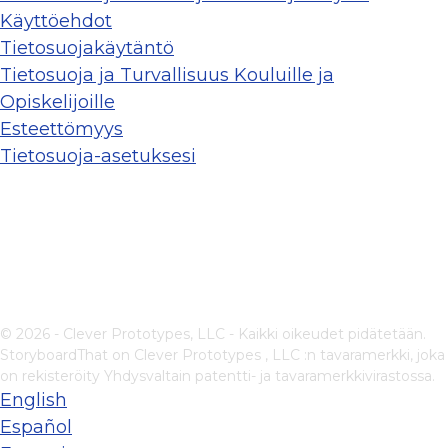
Käyttöehdot
Tietosuojakäytäntö
Tietosuoja ja Turvallisuus Kouluille ja
Opiskelijoille
Esteettömyys
Tietosuoja-asetuksesi
© 2026 - Clever Prototypes, LLC - Kaikki oikeudet pidätetään.
StoryboardThat on
Clever Prototypes , LLC
:n tavaramerkki, joka
on rekisteröity Yhdysvaltain patentti- ja tavaramerkkivirastossa.
English
Español