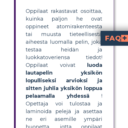
Oppilaat rakastavat osoittaa,
kuinka paljon he ovat
oppineet atomirakenteesta
tai muusta tieteellisestä
FAQ
aiheesta luomalla pelin, joka
Miten oppilaat
Oppilaat voivat suunnitella oman lautapelinsä va
tieteellisen aiheen, k
, luomalla pelilaudan ohjeineen ja symboleineen, tekemällä kysymyskortteja ja k
Mitkä ovat muutamat helppotavoitteiset vaiheet luokkah
, lisää mukautettuja ohjeita ja visuaaleja, tee kysym
Miksi pelin luominen 
, soveltaa tietoa ja kerrata keskeisiä käsitteitä vertaisryhmän kanssa. Se edistää sitoutumista, kriittistä ajattelua ja syvempää materiaalin muistamista verrattuna perinteisiin kokeisiin.
Missä voin löytää 
verkossa tai oppimateriaalilinkkien kautta tehtävässä. Nämä mal
Mitkä ovat kotitek
lisäävät sitoutumista, edistävät luovuutta, kannustavat tiimityöhön ja auttavat oppilaita kertaamaan sisältöä hauskalla ja interaktiivisella tavalla. Ne tarjoavat myös vaihtoehtoisen tavan arvioida oppilaan opp
testaa heidän ja
luokkatoveriensa tiedot!
Oppilaat voivat
luoda
lautapelin yksikön
lopulliseksi arvioksi ja
sitten juhlia yksikön loppua
pelaamalla yhdessä
!
Opettaja voi tulostaa ja
laminoida pelejä ja asettaa
ne eri asemille ympäri
huonetta, jotta oppilaat