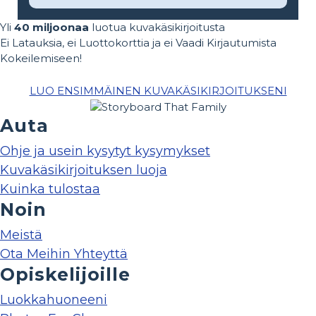
Yli
40 miljoonaa
luotua kuvakäsikirjoitusta
Ei Latauksia, ei Luottokorttia ja ei Vaadi Kirjautumista
Kokeilemiseen!
LUO ENSIMMÄINEN KUVAKÄSIKIRJOITUKSENI
Auta
Ohje ja usein kysytyt kysymykset
Kuvakäsikirjoituksen luoja
Kuinka tulostaa
Noin
Meistä
Ota Meihin Yhteyttä
Opiskelijoille
Luokkahuoneeni