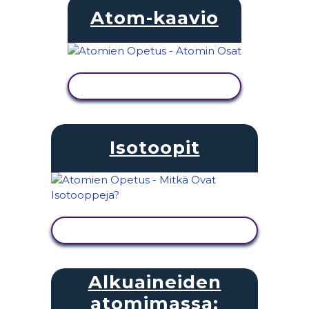
Atom-kaavio
NÄYTÄ TOIMINTA
Isotoopit
NÄYTÄ TOIMINTA
Alkuaineiden
atomimassa: