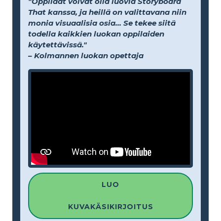
"Oppilaat voivat olla luovia Storyboard
That kanssa, ja heillä on valittavana niin
monia visuaalisia osia... Se tekee siitä
todella kaikkien luokan oppilaiden
käytettävissä."
– Kolmannen luokan opettaja
LUO
KUVAKÄSIKIRJOITUS