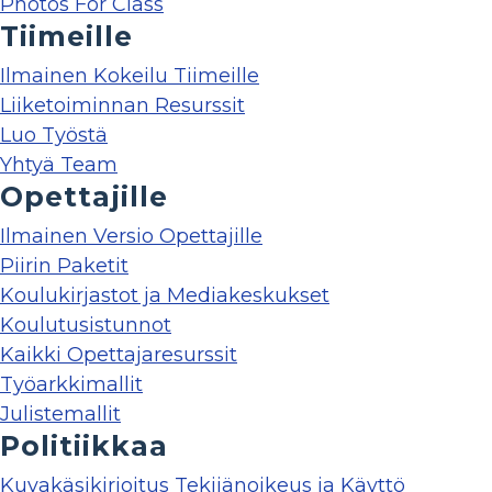
Photos For Class
Tiimeille
Ilmainen Kokeilu Tiimeille
Liiketoiminnan Resurssit
Luo Työstä
Yhtyä Team
Opettajille
Ilmainen Versio Opettajille
Piirin Paketit
Koulukirjastot ja Mediakeskukset
Koulutusistunnot
Kaikki Opettajaresurssit
Työarkkimallit
Julistemallit
Politiikkaa
Kuvakäsikirjoitus Tekijänoikeus ja Käyttö