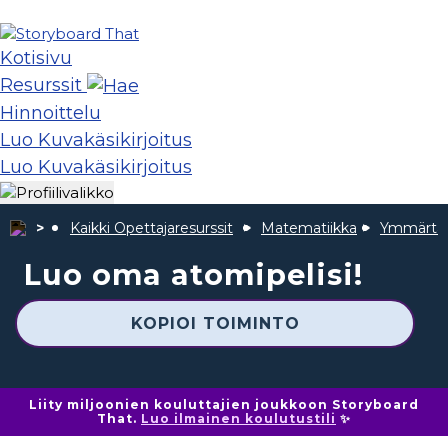
Kotisivu
Resurssit
Hinnoittelu
Luo Kuvakäsikirjoitus
Luo Kuvakäsikirjoitus
Kaikki Opettajaresurssit
Matematiikka
Ymmärtäm
Luo oma atomipelisi!
KOPIOI TOIMINTO
Liity miljoonien kouluttajien joukkoon Storyboard
That.
Luo ilmainen koulutustili
✨