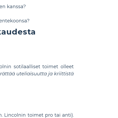
den kanssa?
ksentekoonsa?
kaudesta
nin sotilaalliset toimet olleet
ättää uteliaisuutta ja kriittistä
. Lincolnin toimet pro tai anti).