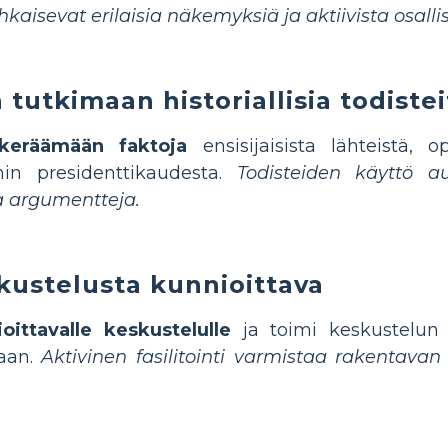
hkaisevat erilaisia näkemyksiä ja aktiivista osalli
 tutkimaan historiallisia todistei
 keräämään faktoja
ensisijaisista lähteistä, o
lnin presidenttikaudesta.
Todisteiden käyttö a
ja argumentteja.
kustelusta kunnioittava
ittavalle keskustelulle
ja toimi keskustelun 
jaan.
Aktivinen fasilitointi varmistaa rakentava