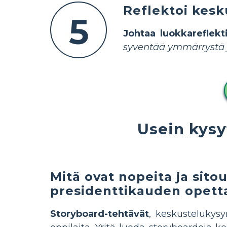
Reflektoi kesku
5
Johtaa luokkareflekt
syventää ymmärrystä ja
Usein kys
Mitä ovat nopeita ja sit
presidenttikauden opet
Storyboard-tehtävät
, keskustelukysy