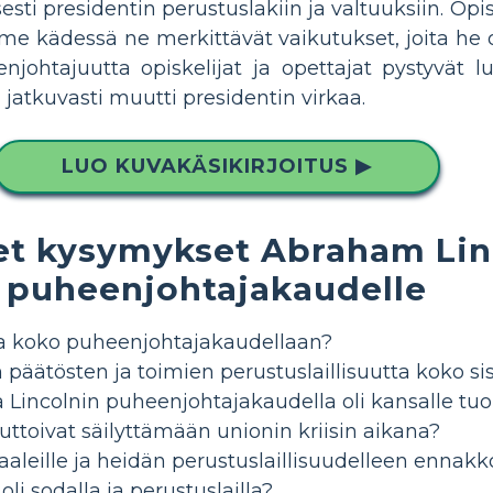
sesti presidentin perustuslakiin ja valtuuksiin. Opis
me kädessä ne merkittävät vaikutukset, joita he o
eenjohtajuutta opiskelijat ja opettajat pystyvä
ka jatkuvasti muutti presidentin virkaa.
LUO KUVAKÄSIKIRJOITUS ▶
et kysymykset Abraham Lin
puheenjohtajakaudelle
taa koko puheenjohtajakaudellaan?
päätösten ja toimien perustuslaillisuutta koko si
ia Lincolnin puheenjohtajakaudella oli kansalle tuo
auttoivat säilyttämään unionin kriisin aikana?
vaaleille ja heidän perustuslaillisuudelleen enna
oli sodalla ja perustuslailla?