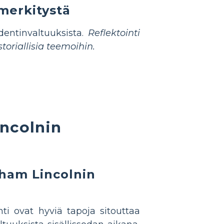
 merkitystä
dentinvaltuuksista.
Reflektointi
oriallisia teemoihin.
ncolnin
aham Lincolnin
ti ovat hyviä tapoja sitouttaa