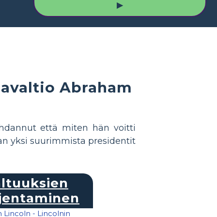
▶
ajavaltio Abraham
hdannut että miten hän voitti
van yksi suurimmista presidentit
ltuuksien
jentaminen