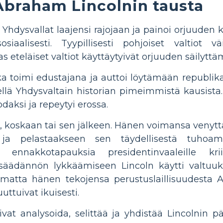
Abraham Lincolnin tausta
ä Yhdysvallat laajensi rajojaan ja painoi orjuuden
siaalisesti. Tyypillisesti pohjoiset valtiot vä
as eteläiset valtiot käyttäytyivät orjuuden säilytt
oka toimi edustajana ja auttoi löytämään republi
llä Yhdysvaltain historian pimeimmistä kausista.
odaksi ja repeytyi erossa.
tti, koskaan tai sen jälkeen. Hänen voimansa venyt
a pelastaakseen sen täydellisestä tuhoamis
a ennakkotapauksia presidentinvaaleille kri
äädännön lykkäämiseen Lincoln käytti valtuuksia,
ppumatta hänen tekojensa perustuslaillisuudest
ttuivat ikuisesti.
vat analysoida, selittää ja yhdistää Lincolnin pä