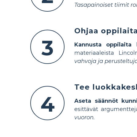
Tasapainoiset tiimit ro
Ohjaa oppilaita
3
Kannusta oppilaita
materiaaleista Linco
vahvoja ja perusteltu
Tee luokkakes
4
Aseta säännöt kunnio
esittävät argumentte
vuoron.