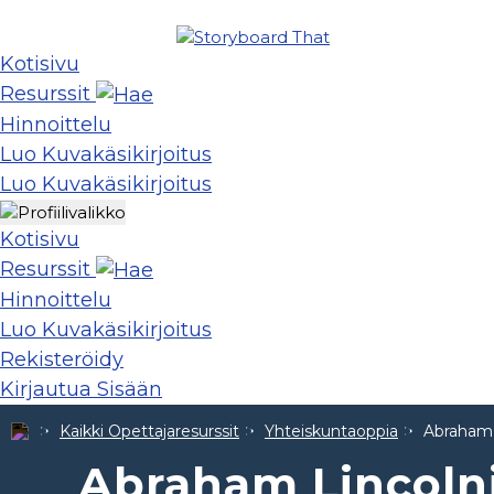
Kotisivu
Resurssit
Hinnoittelu
Luo Kuvakäsikirjoitus
Luo Kuvakäsikirjoitus
Kotisivu
Resurssit
Hinnoittelu
Luo Kuvakäsikirjoitus
Rekisteröidy
Kirjautua Sisään
Kaikki Opettajaresurssit
Yhteiskuntaoppia
Abraham 
Abraham Lincolni