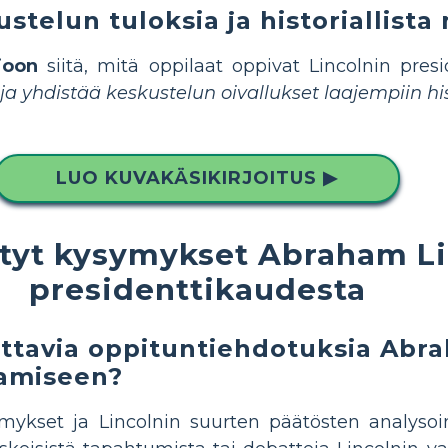
stelun tuloksia ja historiallista
ioon
siitä, mitä oppilaat oppivat Lincolnin presi
 yhdistää keskustelun oivallukset laajempiin hist
LUO KUVAKÄSIKIRJOITUS ▶
ytyt kysymykset Abraham Li
presidenttikaudesta
outtavia oppituntiehdotuksia Abr
tamiseen?
mykset ja Lincolnin suurten päätösten analysoin