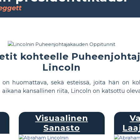
eggett
eetit kohteelle Puheenjoht
Lincoln
u on huomattava, sekä esteissä, joita hän on ko
 aikana kansallinen riita, Lincoln on katsottu ole
Visuaalinen
Va
Sanasto
Laa