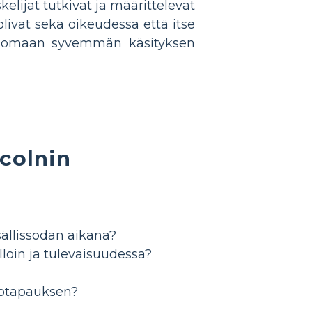
kelijat tutkivat ja määrittelevät
livat sekä oikeudessa että itse
t luomaan syvemmän käsityksen
colnin
sällissodan aikana?
lloin ja tulevaisuudessa?
kkotapauksen?