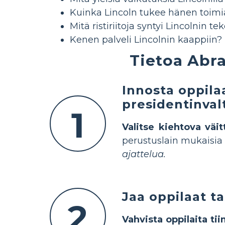
Kuinka Lincoln tukee hänen toimi
Mitä ristiriitoja syntyi Lincolnin t
Kenen palveli Lincolnin kaappiin?
Tietoa Abr
Innosta oppila
presidentinval
1
Valitse kiehtova väi
perustuslain mukaisia
ajattelua.
Jaa oppilaat ta
2
Vahvista oppilaita ti