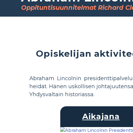
Oppituntisuunnitelmat Richard Cl
Opiskelijan aktivit
Abraham Lincolnin presidenttipalvel
heidät. Hänen uskollisen johtajuutensa
Yhdysvaltain historiassa.
Aikajana