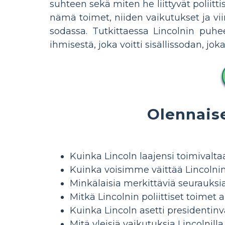
suhteen sekä miten he liittyvät poliitti
nämä toimet, niiden vaikutukset ja vii
sodassa. Tutkittaessa Lincolnin puh
ihmisestä, joka voitti sisällissodan, jo
Olennais
Kuinka Lincoln laajensi toimival
Kuinka voisimme väittää Lincolnin 
Minkälaisia ​​merkittäviä seurauks
Mitkä Lincolnin poliittiset toimet 
Kuinka Lincoln asetti presidentin
Mitä yleisiä vaikutuksia Lincolnilla 