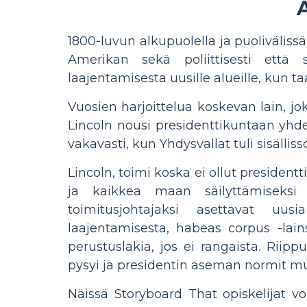
1800-luvun alkupuolella ja puoliväliss
Amerikan sekä poliittisesti että so
laajentamisesta uusille alueille, kun ta
Vuosien harjoittelua koskevan lain, j
Lincoln nousi presidenttikuntaan yhde
vakavasti, kun Yhdysvallat tuli sisälliss
Lincoln, toimi koska ei ollut presiden
ja kaikkea maan säilyttämiseksi j
toimitusjohtajaksi asettavat uusi
laajentamisesta, habeas corpus -lains
perustuslakia, jos ei rangaista. Rii
pysyi ja presidentin aseman normit muu
Näissä Storyboard That opiskelijat voi