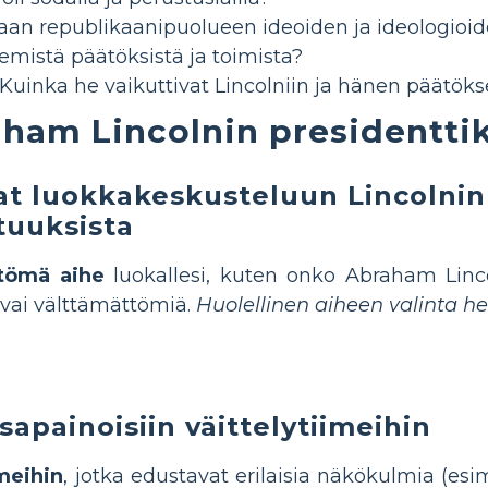
aan republikaanipuolueen ideoiden ja ideologioi
ekemistä päätöksistä ja toimista?
 Kuinka he vaikuttivat Lincolniin ja hänen päätö
aham Lincolnin presidentti
at luokkakeskusteluun Lincolnin
tuuksista
ttömä aihe
luokallesi, kuten onko Abraham Lincol
 vai välttämättömiä.
Huolellinen aiheen valinta her
sapainoisiin väittelytiimeihin
imeihin
, jotka edustavat erilaisia näkökulmia (esim