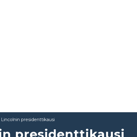
Lincolnin presidenttikausi
n presidenttikausi