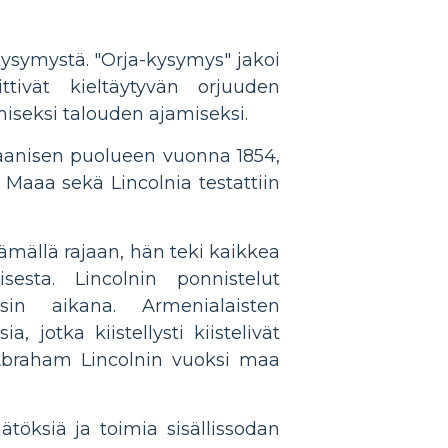
 kysymystä. "Orja-kysymys" jakoi
ittivät kieltäytyvän orjuuden
ämiseksi talouden ajamiseksi.
kaanisen puolueen vuonna 1854,
 Maaa sekä Lincolnia testattiin
tämällä rajaan, hän teki kaikkea
esta. Lincolnin ponnistelut
isin aikana. Armenialaisten
 jotka kiistellysti kiistelivät
a Abraham Lincolnin vuoksi maa
ätöksiä ja toimia sisällissodan