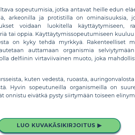
n oltava sopeutumisia, jotka antavat heille edun el
nellä, arkeonilla ja protistilla on ominaisuuksia
et voidaan luokitella käyttäytymiseen, rakent
iä tai oppia. Käyttäytymissopeutumiseen kuuluu
esta on kyky tehdä myrkkyä. Rakenteelliset mu
utetaan auttamaan organismia selviytymään 
olla delfiinin virtaviivainen muoto, joka mahdolli
sseista, kuten vedestä, ruoasta, auringonvalosta 
stä. Hyvin sopeutuneilla organismeilla on su
vät onnistu eivätkä pysty siirtymään toiseen elinymp
LUO KUVAKÄSIKIRJOITUS ▶