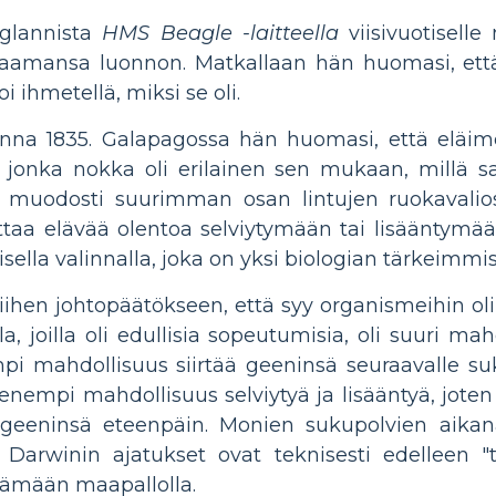
glannista
HMS Beagle -laitteella
viisivuotisell
taamansa luonnon. Matkallaan hän huomasi, ett
oi ihmetellä, miksi se oli.
na 1835. Galapagossa hän huomasi, että eläimet
 jonka nokka oli erilainen sen mukaan, millä saa
muodosti suurimman osan lintujen ruokavalio
taa elävää olentoa selviytymään tai lisääntym
ella valinnalla, joka on yksi biologian tärkeimmist
siihen johtopäätökseen, että syy organismeihin oli 
 joilla oli edullisia sopeutumisia, oli suuri mahd
mpi mahdollisuus siirtää geeninsä seuraavalle suku
i pienempi mahdollisuus selviytyä ja lisääntyä, jo
 geeninsä eteenpäin. Monien sukupolvien aikan
arwinin ajatukset ovat teknisesti edelleen "t
lämään maapallolla.