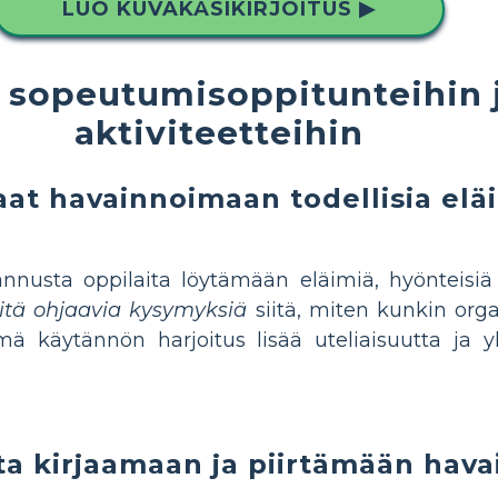
LUO KUVAKÄSIKIRJOITUS ▶
n sopeutumisoppitunteihin 
aktiviteetteihin
laat havainnoimaan todellisia elä
nnusta oppilaita löytämään eläimiä, hyönteisiä 
itä ohjaavia kysymyksiä
siitä, miten kunkin org
mä käytännön harjoitus lisää uteliaisuutta ja y
ta kirjaamaan ja piirtämään hav