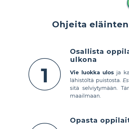
Ohjeita eläinte
Osallista oppi
ulkona
1
Vie luokka ulos
ja ka
lähistöltä puistosta.
Es
sitä selviytymään. Tä
maailmaan.
Opasta oppilai