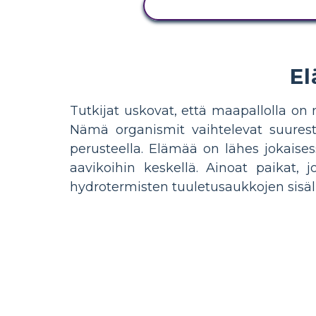
NÄYTÄ TOIMINTA
El
Tutkijat uskovat, että maapallolla on n
Nämä organismit vaihtelevat suuresti;
perusteella. Elämää on lähes jokaise
aavikoihin keskellä. Ainoat paikat, j
hydrotermisten tuuletusaukkojen sisällä