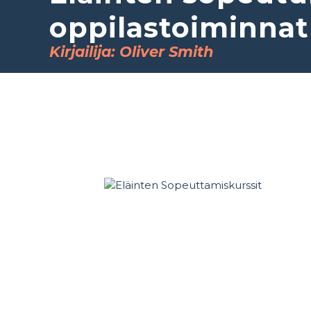
oppilastoiminnat
Kirjailija: Oliver Smith