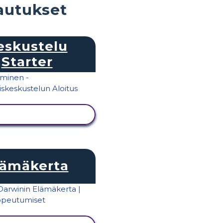
kautukset
eskustelu
Starter
ÄYTÄ TOIMINTA
lämäkerta