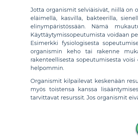
Jotta organismit selviäisivät, niillä o
eläimellä, kasvilla, bakteerilla, sie
elinympäristössään. Nämä mukautuks
Käyttäytymissopeutumista voidaan per
Esimerkki fysiologisesta sopeutumis
organismin keho tai rakenne muka
rakenteellisesta sopeutumisesta voisi 
helpommin.
Organismit kilpailevat keskenään resur
myös toistensa kanssa lisääntymise
tarvittavat resurssit. Jos organismit ei