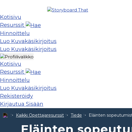
Kotisivu
Resurssit
Hinnoittelu
Luo Kuvakäsikirjoitus
Luo Kuvakäsikirjoitus
Kotisivu
Resurssit
Hinnoittelu
Luo Kuvakäsikirjoitus
Rekisteröidy
Kirjautua Sisään
Kaikki Opettajaresurssit
Tiede
Eläinten sopeutumist
Eläinten sopeutu