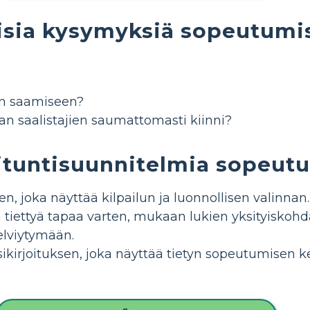
isia kysymyksiä sopeutumi
iin saamiseen?
n saalistajien saumattomasti kiinni?
ituntisuunnitelmia sopeut
n, joka näyttää kilpailun ja luonnollisen valinnan.
 tiettyä tapaa varten, mukaan lukien yksityiskohda
elviytymään.
kirjoituksen, joka näyttää tietyn sopeutumisen ke