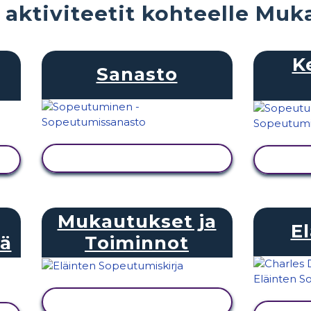
 aktiviteetit kohteelle Mu
K
Sanasto
NÄYTÄ TOIMINTA
N
Mukautukset ja
E
sä
Toiminnot
NÄYTÄ TOIMINTA