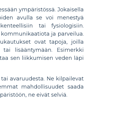
äessään ympäristössä. Jokaisella
, joiden avulla se voi menestyä
eellisiin tai fysiologisiin.
 kommunikaatiota ja parveilua.
kautukset ovat tapoja, joilla
tai lisääntymään. Esimerkki
staa sen liikkumisen veden läpi
tai avaruudesta. Ne kilpailevat
uremmat mahdollisuudet saada
äristöön, ne eivät selviä.