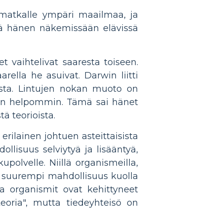
e matkalle ympäri maailmaa, ja
ä hänen näkemissään elävissä
 vaihtelivat saaresta toiseen.
rella he asuivat. Darwin liitti
sta. Lintujen nokan muoto on
ään helpommin. Tämä sai hänet
ä teorioista.
erilainen johtuen asteittaisista
ollisuus selviytyä ja lisääntyä,
polvelle. Niillä organismeilla,
ten suurempi mahdollisuus kuolla
a organismit ovat kehittyneet
eoria", mutta tiedeyhteisö on