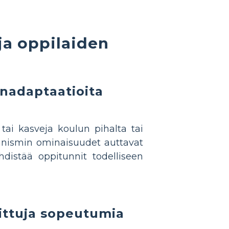
ja oppilaiden
inadaptaatioita
tai kasveja koulun pihalta tai
anismin ominaisuudet auttavat
hdistää oppitunnit todelliseen
aittuja sopeutumia