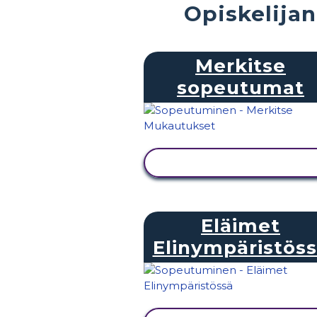
Opiskelijan
Merkitse
sopeutumat
NÄYTÄ TOIMINTA
Eläimet
Elinympäristös