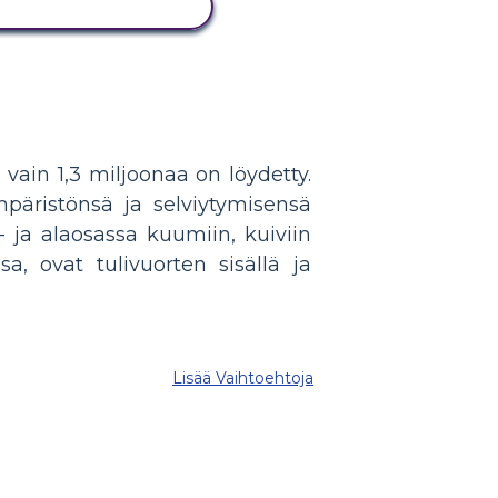
ÄYTÄ TOIMINTA
 vain 1,3 miljoonaa on löydetty.
mpäristönsä ja selviytymisensä
 ja alaosassa kuumiin, kuiviin
a, ovat tulivuorten sisällä ja
Lisää Vaihtoehtoja