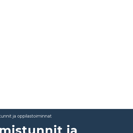
unnit ja oppilastoiminnat
mistunnit ja