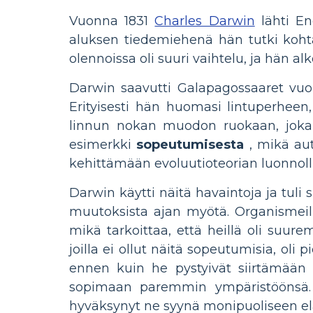
Vuonna 1831
Charles Darwin
lähti En
aluksen tiedemiehenä hän tutki koh
olennoissa oli suuri vaihtelu, ja hän alk
Darwin saavutti Galapagossaaret vuon
Erityisesti hän huomasi lintuperheen,
linnun nokan muodon ruokaan, joka 
esimerkki
sopeutumisesta
, mikä aut
kehittämään evoluutioteorian luonnollis
Darwin käytti näitä havaintoja ja tuli 
muutoksista ajan myötä. Organismeilla,
mikä tarkoittaa, että heillä oli suure
joilla ei ollut näitä sopeutumisia, ol
ennen kuin he pystyivät siirtämään
sopimaan paremmin ympäristöönsä. D
hyväksynyt ne syynä monipuoliseen e