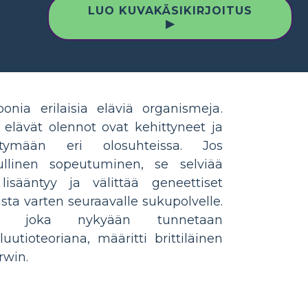
LUO KUVAKÄSIKIRJOITUS
▶
nia erilaisia eläviä organismeja.
 elävät olennot ovat kehittyneet ja
ytymään eri olosuhteissa. Jos
ullinen sopeutuminen, se selviää
isääntyy ja välittää geneettiset
sta varten seuraavalle sukupolvelle.
n, joka nykyään tunnetaan
utioteoriana, määritti brittiläinen
rwin.