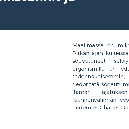
Maailmassa on miljoo
Pitkän ajan kuluessa
sopeutuneet selvi
organismilla on ed
todennäköisemmin, l
tiedot tätä sopeutumi
Tämän ajatukse
luonnonvalinnan evolu
tiedemies Charles Da