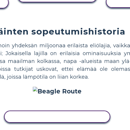
N
äinten sopeutumishistoria
oin yhdeksän miljoonaa erilaista eliölajia, vaikka
 Jokaisella lajilla on erilaisia ominaisuuksia y
ssa maailman kolkassa, napa -alueista maan ylä-
oissa tutkijat uskovat, ettei elämää ole olemass
, joissa lämpötila on liian korkea.
KOPIOI TÄMÄ KUVAKÄSIKIRJOITUS