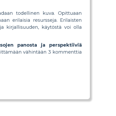
adaan todellinen kuva. Opittuaan
an erilaisia resursseja. Erilaisten
ja kirjallisuuden, käytöstä voi olla
nsojen panosta ja perspektiiviä
 selittämään vähintään 3 kommenttia