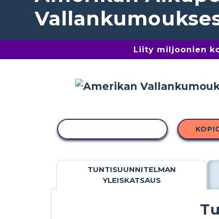
Vallankumoukse
Liity miljoonien 
KOPIOI TOIMINTO
KOPI
TUNTISUUNNITELMAN
YLEISKATSAUS
Tu