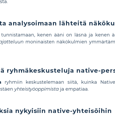
stä.
ita analysoimaan lähteitä näköku
tunnistamaan, kenen ääni on läsnä ja kenen ää
 ajatteluun
moninaisten näkökulmien ymmärtämi
iä ryhmäkeskusteluja native-pers
a
ryhmiin keskustelemaan siitä, kuinka Nativ
istäen
yhteistyöoppimista
ja empatiaa.
sia nykyisiin native-yhteisöihin