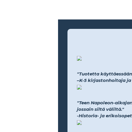
"Tuotetta käyttäessään h
–K-5 kirjastonhoitaja j
"Teen Napoleon-aikajana
jossain siltä väliltä."
-Historia- ja erikoisope