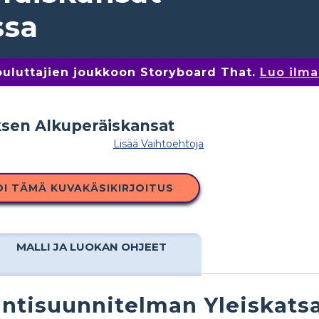
ssa
kouluttajien joukkoon Storyboard That.
Luo ilma
Lisää Vaihtoehtoja
OI TÄMÄ KUVAKÄSIKIRJOITUS
MALLI JA LUOKAN OHJEET
ntisuunnitelman Yleiskats