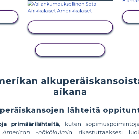
NÄYTÄ TOIMINTA
KOPIOI TOIMINTO
merikan alkuperäiskansois
aikana
uperäiskansojen lähteitä oppitunt
oja primäärilähteitä
, kuten sopimuspoimintoja,
 American -näkökulmia
rikastuttaaksesi luo