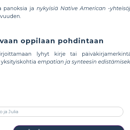
ia panoksia ja
nykyisiä Native American -yhteisö
uvuuden.
vaan oppilaan pohdintaan
rjoittamaan lyhyt kirje tai päiväkirjamerkintä
 yksityiskohtia
empatian ja synteesin edistämisek