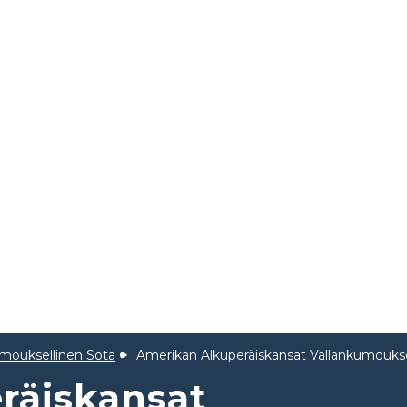
umouksellinen Sota
Amerikan Alkuperäiskansat Vallankumouks
räiskansat