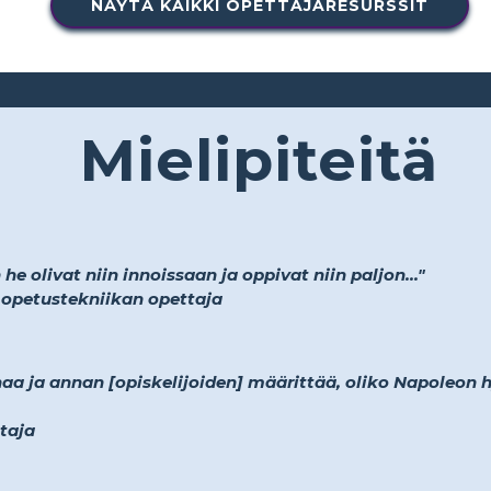
NÄYTÄ KAIKKI OPETTAJARESURSSIT
Mielipiteitä
e olivat niin innoissaan ja oppivat niin paljon..."
a opetustekniikan opettaja
a ja annan [opiskelijoiden] määrittää, oliko Napoleon h
ttaja