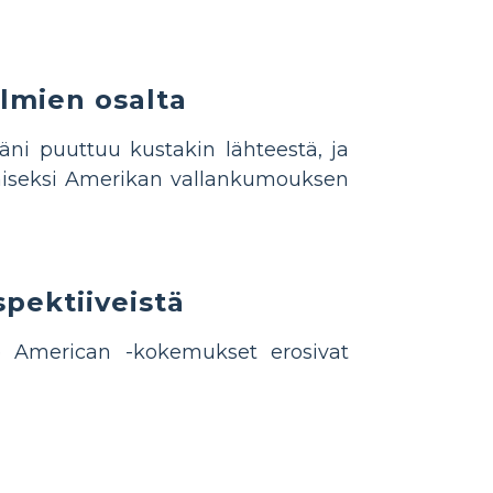
lmien osalta
ni puuttuu kustakin lähteestä, ja
seksi Amerikan vallankumouksen
pektiiveistä
e American -kokemukset erosivat