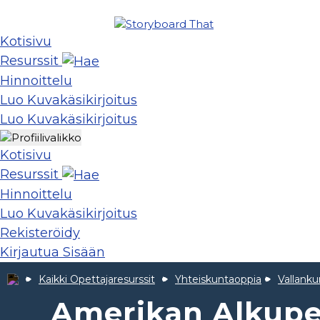
Kotisivu
Resurssit
Hinnoittelu
Luo Kuvakäsikirjoitus
Luo Kuvakäsikirjoitus
Kotisivu
Resurssit
Hinnoittelu
Luo Kuvakäsikirjoitus
Rekisteröidy
Kirjautua Sisään
Kaikki Opettajaresurssit
Yhteiskuntaoppia
Vallank
Amerikan Alkupe