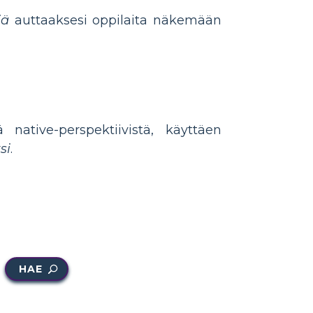
jä
auttaaksesi oppilaita näkemään
 native-perspektiivistä, käyttäen
si
.
HAE