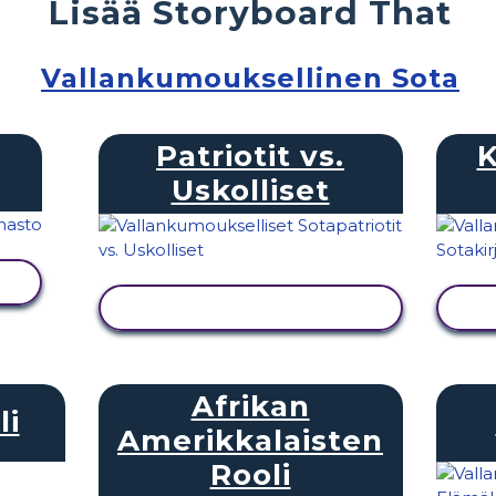
Lisää Storyboard That
Vallankumouksellinen Sota
Patriotit vs.
K
Uskolliset
NÄYTÄ TOIMINTA
Afrikan
li
Amerikkalaisten
Rooli