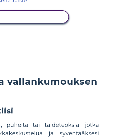
NÄYTÄ TOIMINTA
ta vallankumouksen
iisi
 puheita tai taideteoksia, jotka
kkakeskustelua ja syventääksesi