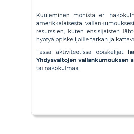
Kuuleminen monista eri näkökulmi
amerikkalaisesta vallankumouksesta 
resurssien, kuten ensisijaisten läht
hyötyä opiskelijoille tarkan ja katt
Tässä aktiviteetissa opiskelijat
l
Yhdysvaltojen vallankumouksen a
tai näkökulmaa.