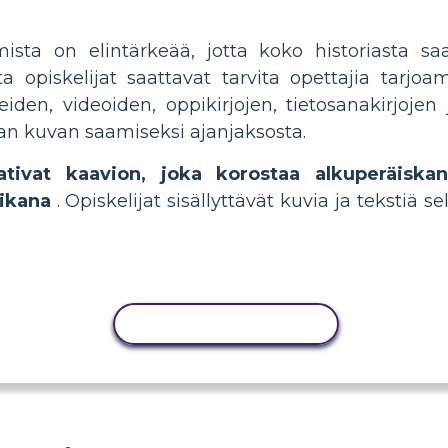
sta on elintärkeää, jotta koko historiasta sa
opiskelijat saattavat tarvita opettajia tarjoama
eiden, videoiden, oppikirjojen, tietosanakirjojen 
avan kuvan saamiseksi ajanjaksosta.
aativat kaavion, joka korostaa alkuperäiska
ikana
. Opiskelijat sisällyttävät kuvia ja tekstiä
KOPIOI TOIMINTO