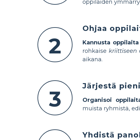
oppilaiden ymmärry
Ohjaa oppila
2
Kannusta oppilaita
rohkaise
kriittiseen
aikana.
Järjestä pien
3
Organisoi oppilait
muista ryhmistä, ed
Yhdistä panok