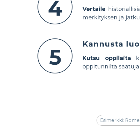
4
Vertaile
historiallis
merkityksen ja jatk
Kannusta luo
5
Kutsu oppilaita
ki
oppitunnilta saatuja