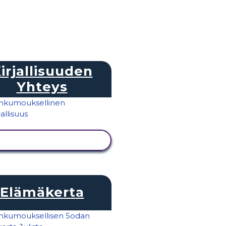
irjallisuuden
Yhteys
NÄYTÄ TOIMINTA
Elämäkerta