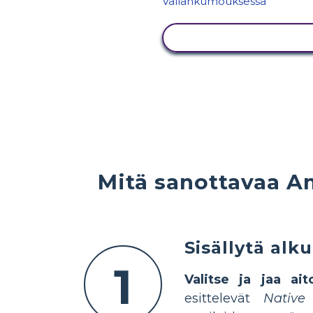
NÄYTÄ TOIMINTA
Mitä sanottavaa A
Sisällytä alk
1
Valitse ja jaa ait
esittelevät
Native