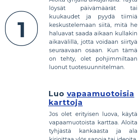
löysät päivämäärät tai
kuukaudet ja pyydä tiimiä
1
keskustelemaan siitä, mitä he
haluavat saada aikaan kullakin
aikavälillä, jotta voidaan siirtyä
seuraavaan osaan. Kun tämä
on tehty, olet pohjimmiltaan
luonut tuotesuunnitelman.
Luo
vapaamuotoisia
karttoja
Jos olet erityisen luova, käytä
vapaamuotoista karttaa. Aloita
tyhjästä kankaasta ja ala
kirjoittaa ylös sanoja tai ideoita,