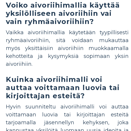
Voiko aivoriihimallia käyttää
yksilölliseen aivoriihiin vai
vain ryhmäaivoriihiin?
Vaikka aivoriihimallia käytetään tyypillisesti
ryhmäaivoriihiin, sitä voidaan mukauttaa
myös yksittäisiin aivoriihiin muokkaamalla
kehotteita ja kysymyksiä sopimaan yksin
aivoriihiin.
Kuinka aivoriihimalli voi
auttaa voittamaan luovia tai
kirjoittajan esteitä?
Hyvin suunniteltu aivoriihimalli voi auttaa
voittamaan luovia tai kirjoittajan esteitä
tarjoamalla jäsennellyn kehyksen, joka
kannustaa yksilöitä luomaan uusia ideoita ja