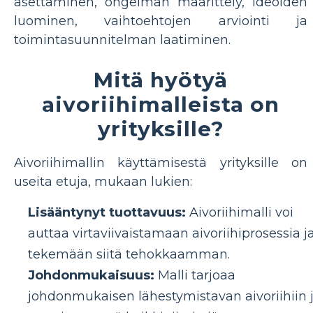
asettaminen, ongelman määrittely, ideoiden
luominen, vaihtoehtojen arviointi ja
toimintasuunnitelman laatiminen.
Mitä hyötyä
aivoriihimalleista on
yrityksille?
Aivoriihimallin käyttämisestä yrityksille on
useita etuja, mukaan lukien:
Lisääntynyt tuottavuus:
Aivoriihimalli voi
auttaa virtaviivaistamaan aivoriihiprosessia j
tekemään siitä tehokkaamman.
Johdonmukaisuus:
Malli tarjoaa
johdonmukaisen lähestymistavan aivoriihiin 