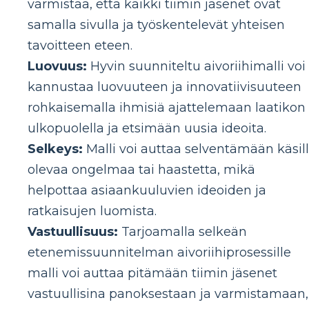
varmistaa, että kaikki tiimin jäsenet ovat
samalla sivulla ja työskentelevät yhteisen
tavoitteen eteen.
Luovuus:
Hyvin suunniteltu aivoriihimalli voi
kannustaa luovuuteen ja innovatiivisuuteen
rohkaisemalla ihmisiä ajattelemaan laatikon
ulkopuolella ja etsimään uusia ideoita.
Selkeys:
Malli voi auttaa selventämään käsil
olevaa ongelmaa tai haastetta, mikä
helpottaa asiaankuuluvien ideoiden ja
ratkaisujen luomista.
Vastuullisuus:
Tarjoamalla selkeän
etenemissuunnitelman aivoriihiprosessille
malli voi auttaa pitämään tiimin jäsenet
vastuullisina panoksestaan ja varmistamaan,