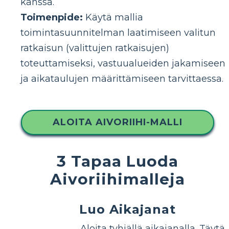
kanssa.
Toimenpide:
Käytä mallia
toimintasuunnitelman laatimiseen valitun
ratkaisun (valittujen ratkaisujen)
toteuttamiseksi, vastuualueiden jakamiseen
ja aikataulujen määrittämiseen tarvittaessa.
ALOITA AIVORIIHI-MALLI
3 Tapaa Luoda
Aivoriihimalleja
Luo Aikajanat
Aloita tyhjällä aikajanalla. Täytä