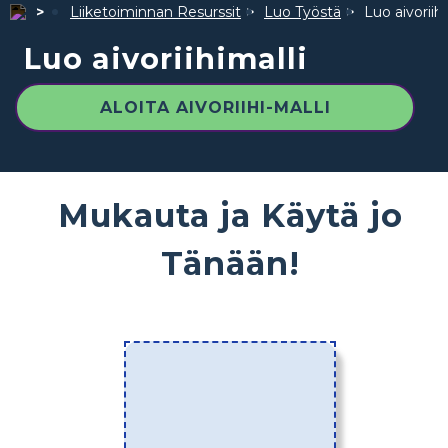
Liiketoiminnan Resurssit
Luo Työstä
Luo aivoriihi
Luo aivoriihimalli
ALOITA AIVORIIHI-MALLI
Mukauta ja Käytä jo
Tänään!