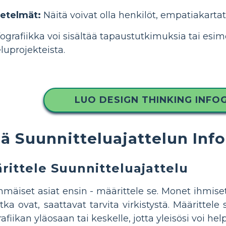
etelmät:
Näitä voivat olla henkilöt, empatiakartat
ografiikka voi sisältää tapaustutkimuksia tai esi
luprojekteista.
LUO DESIGN THINKING INFO
iä Suunnitteluajattelun In
rittele Suunnitteluajattelu
mäiset asiat ensin - määrittele se. Monet ihmiset
otka ovat, saattavat tarvita virkistystä. Määrittele
afiikan yläosaan tai keskelle, jotta yleisösi voi help