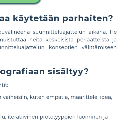
kaa käytetään parhaiten?
puvälineenä suunnitteluajattelun aikana. He
istuttaa heitä keskeisistä periaatteista ja
nnitteluajattelun konseptien välittämiseen
ografiaan sisältyy?
tit:
n vaiheisiin, kuten empatia, määrittele, idea,
u, iteratiivinen prototyyppien luominen ja