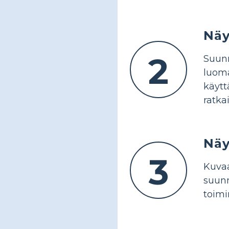
Näy
2
Suunn
luoma
käytt
ratka
Näy
3
Kuvaa
suunn
toimi