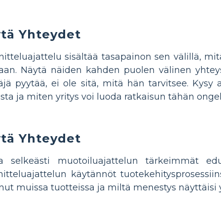
tä Yhteydet
itteluajattelu sisältää tasapainon sen välillä, mit
an. Näytä näiden kahden puolen välinen yhteys 
äjä pyytää, ei ole sitä, mitä hän tarvitsee. Kysy 
ista ja miten yritys voi luoda ratkaisun tähän on
tä Yhteydet
 selkeästi muotoiluajattelun tärkeimmät edut 
itteluajattelun käytännöt tuotekehitysprosessii
nut muissa tuotteissa ja miltä menestys näyttäisi yr