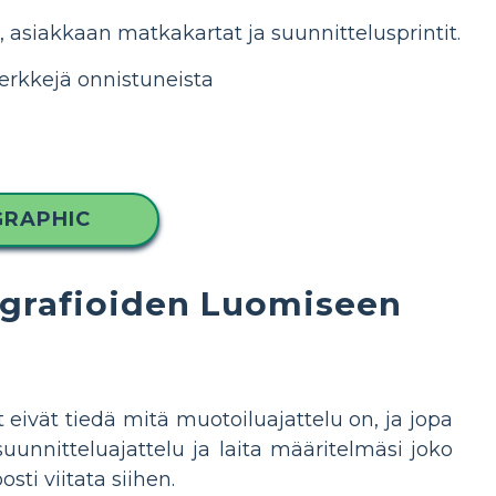
, asiakkaan matkakartat ja suunnittelusprintit.
merkkejä onnistuneista
GRAPHIC
fografioiden Luomiseen
 eivät tiedä mitä muotoiluajattelu on, ja jopa
 suunnitteluajattelu ja laita määritelmäsi joko
osti viitata siihen.