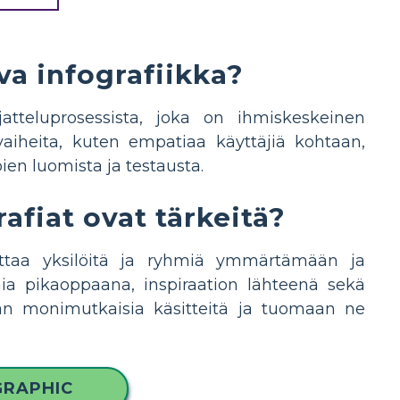
va infografiikka?
ajatteluprosessista, joka on ihmiskeskeinen
 vaiheita, kuten empatiaa käyttäjiä kohtaan,
en luomista ja testausta.
afiat ovat tärkeitä?
auttaa yksilöitä ja ryhmiä ymmärtämään ja
ia pikaoppaana, inspiraation lähteenä sekä
maan monimutkaisia käsitteitä ja tuomaan ne
GRAPHIC