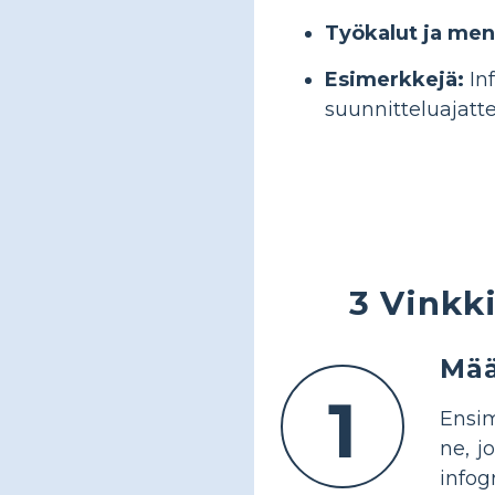
Työkalut ja men
Esimerkkejä:
Inf
suunnitteluajatte
3 Vinkk
Mää
1
Ensim
ne, j
infogr