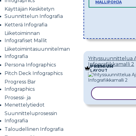
Infographics
MALLIPOHJA
Käyttäjän Keskitetyn
Suunnittelun Infografia
Ketterä Infografia
Liiketoiminnan
Infografiset Mallit
Liiketoimintasuunnitelman
Infografia
Yrityssuunnittelua 
Infografiikkamalli 2
Persona Infographics
PREMIUM
LAYOUT
Pitch Deck Infographics
Progress Bar
Infographics
KOPIOI MALL
Prosessi- ja
Menettelytiedot
Suunnitteluprosessin
Infografia
Taloudellinen Infografia