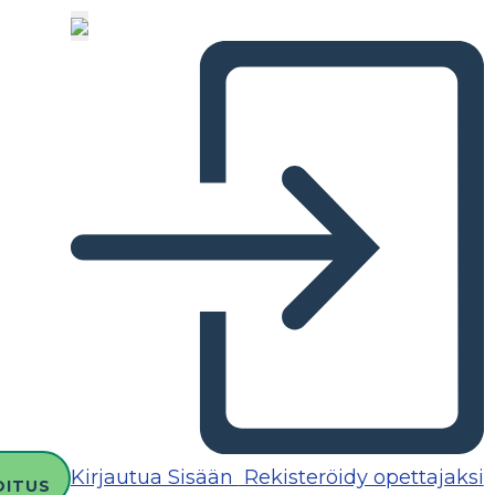
Kirjautua Sisään
Rekisteröidy opettajaksi
OITUS