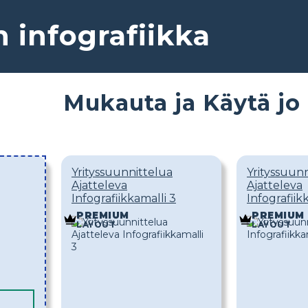
 infografiikka
Mukauta ja Käytä jo
Yrityssuunnittelua
Yrityssuun
Ajatteleva
Ajatteleva
Infografiikkamalli 3
Infografiik
PREMIUM
PREMIUM
LAYOUT
LAYOUT