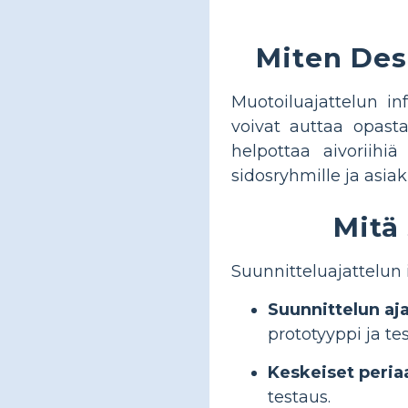
Miten Des
Muotoiluajattelun in
voivat auttaa opasta
helpottaa aivoriihi
sidosryhmille ja asiakk
Mitä
Suunnitteluajattelun i
Suunnittelun aja
prototyyppi ja te
Keskeiset peria
testaus.