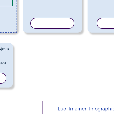
KOPIOI MALLI
KOPI
Ajava
I
Luo Ilmainen Infographi