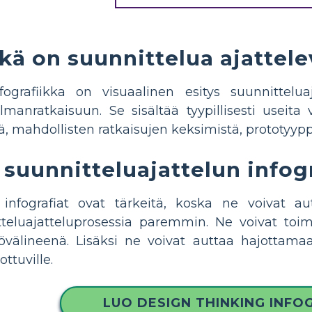
kä on suunnittelua ajattele
nfografiikka on visuaalinen esitys suunnittelu
manratkaisuun. Se sisältää tyypillisesti useita
 mahdollisten ratkaisujen keksimistä, prototyyppi
 suunnitteluajattelun infogr
n infografiat ovat tärkeitä, koska ne voivat 
teluajatteluprosessia paremmin. Ne voivat toim
työvälineenä. Lisäksi ne voivat auttaa hajotta
ttuville.
LUO DESIGN THINKING INFO