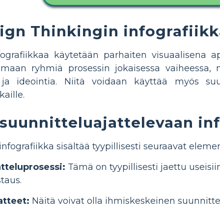
ign Thinkingin infografiik
fografiikkaa käytetään parhaiten visuaalisena a
maan ryhmiä prosessin jokaisessa vaiheessa, mu
ä ja ideointia. Niitä voidaan käyttää myös suu
aille.
 suunnitteluajattelevaan inf
nfografiikka sisältää tyypillisesti seuraavat elemen
tteluprosessi:
Tämä on tyypillisesti jaettu useisii
staus.
atteet:
Näitä voivat olla ihmiskeskeinen suunnittel