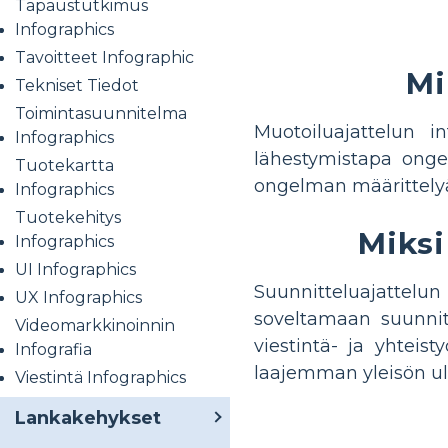
Tapaustutkimus
Infographics
Tavoitteet Infographic
Mi
Tekniset Tiedot
Toimintasuunnitelma
Muotoiluajattelun i
Infographics
lähestymistapa ongel
Tuotekartta
ongelman määrittelyä,
Infographics
Tuotekehitys
Miksi
Infographics
UI Infographics
Suunnitteluajattelu
UX Infographics
soveltamaan suunnit
Videomarkkinoinnin
viestintä- ja yhteis
Infografia
laajemman yleisön ulo
Viestintä Infographics
Lankakehykset