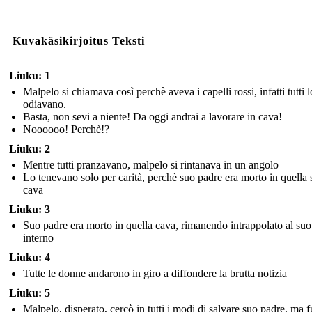
Kuvakäsikirjoitus Teksti
Liuku: 1
Malpelo si chiamava così perchè aveva i capelli rossi, infatti tutti l
odiavano.
Basta, non sevi a niente! Da oggi andrai a lavorare in cava!
Noooooo! Perchè!?
Liuku: 2
Mentre tutti pranzavano, malpelo si rintanava in un angolo
Lo tenevano solo per carità, perchè suo padre era morto in quella 
cava
Liuku: 3
Suo padre era morto in quella cava, rimanendo intrappolato al suo
interno
Liuku: 4
Tutte le donne andarono in giro a diffondere la brutta notizia
Liuku: 5
Malpelo, disperato, cercò in tutti i modi di salvare suo padre, ma f