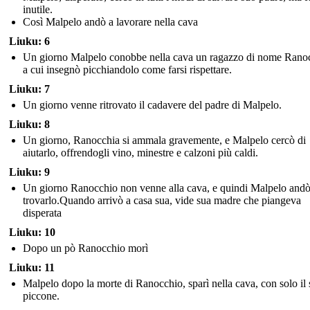
inutile.
Così Malpelo andò a lavorare nella cava
Liuku: 6
Un giorno Malpelo conobbe nella cava un ragazzo di nome Rano
a cui insegnò picchiandolo come farsi rispettare.
Liuku: 7
Un giorno venne ritrovato il cadavere del padre di Malpelo.
Liuku: 8
Un giorno, Ranocchia si ammala gravemente, e Malpelo cercò di
aiutarlo, offrendogli vino, minestre e calzoni più caldi.
Liuku: 9
Un giorno Ranocchio non venne alla cava, e quindi Malpelo andò
trovarlo.Quando arrivò a casa sua, vide sua madre che piangeva
disperata
Liuku: 10
Dopo un pò Ranocchio morì
Liuku: 11
Malpelo dopo la morte di Ranocchio, sparì nella cava, con solo il
piccone.