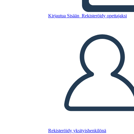
rosso malpelo
Kirjautua Sisään
Rekisteröidy opettajaksi
Kopioi tämä kuvakäsikirjoitus
LUO KUVAKÄSIKIRJOITUS
TOISTA DIAESITYS
LUE MINULLE
Rekisteröidy yksityishenkilönä