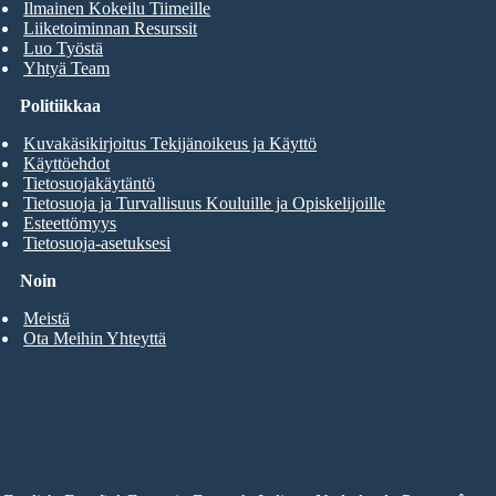
Ilmainen Kokeilu Tiimeille
Liiketoiminnan Resurssit
Luo Työstä
Yhtyä Team
Politiikkaa
Kuvakäsikirjoitus Tekijänoikeus ja Käyttö
Käyttöehdot
Tietosuojakäytäntö
Tietosuoja ja Turvallisuus Kouluille ja Opiskelijoille
Esteettömyys
Tietosuoja-asetuksesi
Noin
Meistä
Ota Meihin Yhteyttä