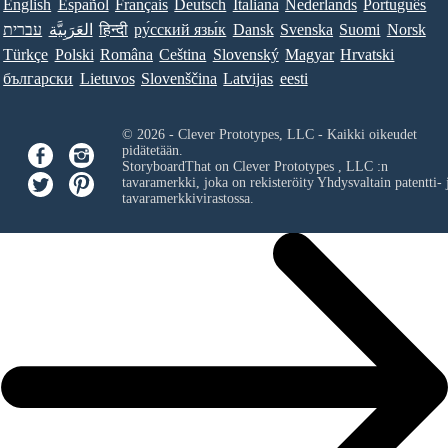
English
Español
Français
Deutsch
Italiana
Nederlands
Português
עברית
العَرَبِيَّة
हिन्दी
ру́сский язы́к
Dansk
Svenska
Suomi
Norsk
Türkçe
Polski
Româna
Ceština
Slovenský
Magyar
Hrvatski
български
Lietuvos
Slovenščina
Latvijas
eesti
© 2026 - Clever Prototypes, LLC - Kaikki oikeudet
pidätetään.
StoryboardThat on
Clever Prototypes , LLC
:n
tavaramerkki, joka on rekisteröity Yhdysvaltain patentti- 
tavaramerkkivirastossa.