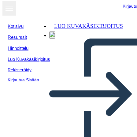
Kirjaut
LUO KUVAKÄSIKIRJOITUS
Kotisivu
Resurssit
Näytä
Hinnoittelu
diaesityksenä
Luo Kuvakäsikirjoitus
Rekisteröidy
Kirjautua Sisään