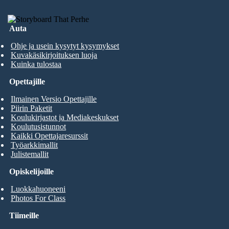
Auta
Ohje ja usein kysytyt kysymykset
Kuvakäsikirjoituksen luoja
Kuinka tulostaa
Opettajille
Ilmainen Versio Opettajille
Piirin Paketit
Koulukirjastot ja Mediakeskukset
Koulutusistunnot
Kaikki Opettajaresurssit
Työarkkimallit
Julistemallit
Opiskelijoille
Luokkahuoneeni
Photos For Class
Tiimeille