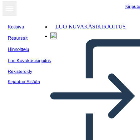
Kirjaut
LUO KUVAKÄSIKIRJOITUS
Kotisivu
Resurssit
Näytä
Hinnoittelu
diaesityksenä
Luo Kuvakäsikirjoitus
Rekisteröidy
Kirjautua Sisään