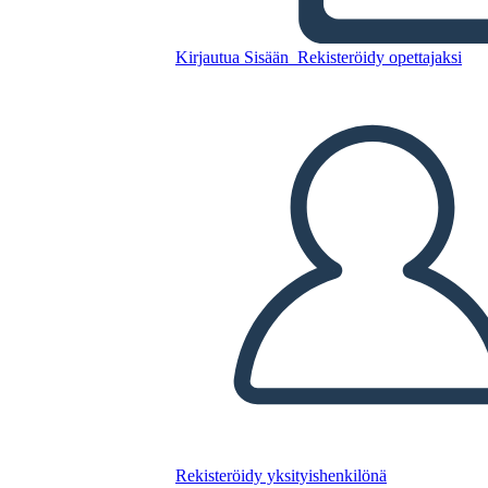
Kirjautua Sisään
Rekisteröidy opettajaksi
La inteligencia emocional -
Daniel Goleman
Kopioi tämä kuvakäsikirjoitus
LUO KUVAKÄSIKIRJOITUS
TOISTA DIAESITYS
LUE MINULLE
Rekisteröidy yksityishenkilönä