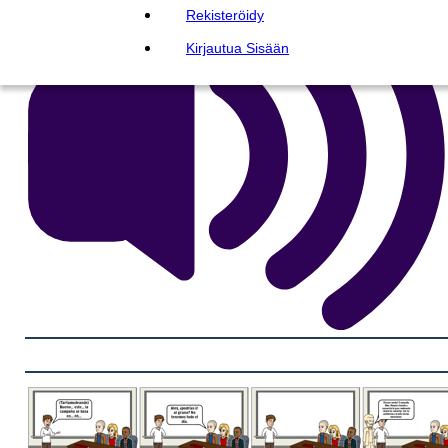
Rekisteröidy
Kirjautua Sisään