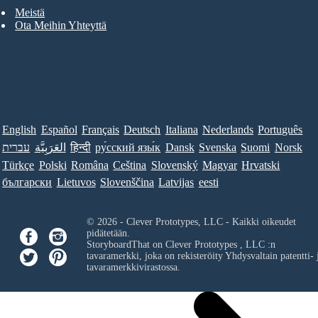
Meistä
Ota Meihin Yhteyttä
English
Español
Français
Deutsch
Italiana
Nederlands
Português
עברית
العَرَبِيَّة
हिन्दी
ру́сский язы́к
Dansk
Svenska
Suomi
Norsk
Türkçe
Polski
Româna
Ceština
Slovenský
Magyar
Hrvatski
български
Lietuvos
Slovenščina
Latvijas
eesti
© 2026 - Clever Prototypes, LLC - Kaikki oikeudet
pidätetään.
StoryboardThat on
Clever Prototypes , LLC
:n
tavaramerkki, joka on rekisteröity Yhdysvaltain patentti- 
tavaramerkkivirastossa.