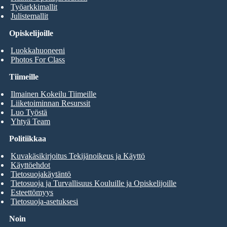
Työarkkimallit
Julistemallit
Opiskelijoille
Luokkahuoneeni
Photos For Class
Tiimeille
Ilmainen Kokeilu Tiimeille
Liiketoiminnan Resurssit
Luo Työstä
Yhtyä Team
Politiikkaa
Kuvakäsikirjoitus Tekijänoikeus ja Käyttö
Käyttöehdot
Tietosuojakäytäntö
Tietosuoja ja Turvallisuus Kouluille ja Opiskelijoille
Esteettömyys
Tietosuoja-asetuksesi
Noin