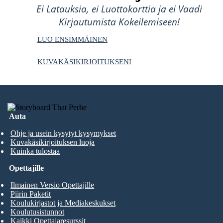
Ei Latauksia, ei Luottokorttia ja ei Vaadi
Kirjautumista Kokeilemiseen!
LUO ENSIMMÄINEN
KUVAKÄSIKIRJOITUKSENI
Auta
Ohje ja usein kysytyt kysymykset
Kuvakäsikirjoituksen luoja
Kuinka tulostaa
Opettajille
Ilmainen Versio Opettajille
Piirin Paketit
Koulukirjastot ja Mediakeskukset
Koulutusistunnot
Kaikki Opettajaresurssit