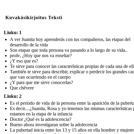
Kuvakäsikirjoitus Teksti
Liuku: 1
A ver Juanita hoy aprenderás con tus compañeros, las etapas del
desarrollo de la vida
Son etapas que toda persona va pasando a lo largo de su vida..
profe, ¿Hoy que nos va enseñar?
¿Y eso que es?
Te sirve para conocer las características propias de cada una de ell
También te sirve para describir, explicar o predecir los grandes c
que van ocurriendo en el cuerpo
¿Y para que me sirve conocerlas?
Que chévere
Liuku: 2
Es el periodo de vida de la persona entre la aparición de la pubert
Es decir....¿Juanita, Rosa y yo tenemos las mismas características
estamos en la etapa de la infancia
Doctor ¿Qué es la adolescencia?
Bueno ahora investigaran sobre la adolecencia
La pubertad inicia entre los 13 y 15 años en ella hombre y mujere