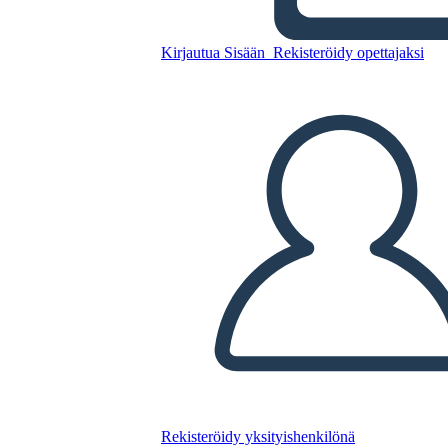
Kirjautua Sisään
Rekisteröidy opettajaksi
Kopioi tämä kuvakäsikirjoitus
LUO KUVAKÄSIKIRJOITUS
TOISTA DIAESITYS
LUE MINULLE
Rekisteröidy yksityishenkilönä