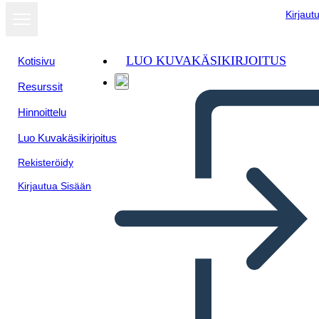
Kirjaut
LUO KUVAKÄSIKIRJOITUS
Kotisivu
Resurssit
Näytä
Hinnoittelu
diaesityksenä
Luo Kuvakäsikirjoitus
Rekisteröidy
Kirjautua Sisään
Untitled Storyboard