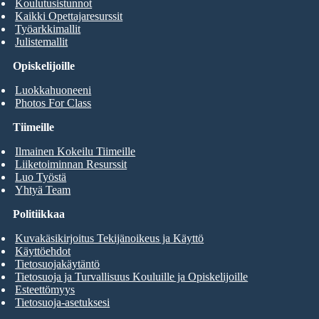
Koulutusistunnot
Kaikki Opettajaresurssit
Työarkkimallit
Julistemallit
Opiskelijoille
Luokkahuoneeni
Photos For Class
Tiimeille
Ilmainen Kokeilu Tiimeille
Liiketoiminnan Resurssit
Luo Työstä
Yhtyä Team
Politiikkaa
Kuvakäsikirjoitus Tekijänoikeus ja Käyttö
Käyttöehdot
Tietosuojakäytäntö
Tietosuoja ja Turvallisuus Kouluille ja Opiskelijoille
Esteettömyys
Tietosuoja-asetuksesi