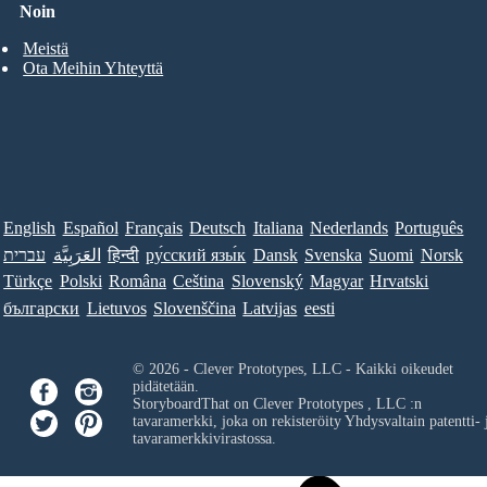
Noin
Meistä
Ota Meihin Yhteyttä
English
Español
Français
Deutsch
Italiana
Nederlands
Português
עברית
العَرَبِيَّة
हिन्दी
ру́сский язы́к
Dansk
Svenska
Suomi
Norsk
Türkçe
Polski
Româna
Ceština
Slovenský
Magyar
Hrvatski
български
Lietuvos
Slovenščina
Latvijas
eesti
© 2026 - Clever Prototypes, LLC - Kaikki oikeudet
pidätetään.
StoryboardThat on
Clever Prototypes , LLC
:n
tavaramerkki, joka on rekisteröity Yhdysvaltain patentti- 
tavaramerkkivirastossa.