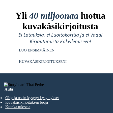
Yli
40 miljoonaa
luotua
kuvakäsikirjoitusta
Ei Latauksia, ei Luottokorttia ja ei Vaadi
Kirjautumista Kokeilemiseen!
LUO ENSIMMÄINEN
KUVAKÄSIKIRJOITUKSENI
Auta
Ohje ja usein kysytyt kysymykset
Kuvakäsikirjoituksen luoja
Kuinka tulostaa