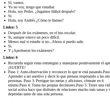
Sí, vamos.
Yo no voy, tengo que estudiar.
Hola, soy Pedro. ¿Jugamos fútbol después?
Si.
Hola, soy Andrés ¿Cómo te llamas?
Liuku: 5
Después de los exámenes, en el bus escolar.
Si, aunque estuvo un poco difícil.
Menos mal si estudie si no...Ahora si puedo salir.
Si.
Y ¿Aprobaron los exámenes?
Liuku: 6
Recuerda seguir estas estrategias y manejaras positivamente el ap
¡SUERTE!
Paso 1: Auto-observación y reconocer lo que te está pasando.Paso
Aprender a ser asertivo y decir lo que piensas respetando a las otr
personas. Paso 3: Persigue tus metas y aficiones, céntrate en ti
mismo.Paso 4: Toma tus propias decisiones.Paso 5: Tener una vid
social activa hace que disfrutes de relaciones mucho más sanas y 
dependas tanto de una sola persona.