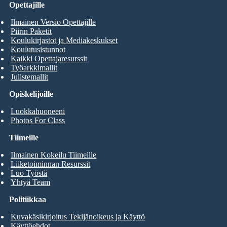
Opettajille
Ilmainen Versio Opettajille
Piirin Paketit
Koulukirjastot ja Mediakeskukset
Koulutusistunnot
Kaikki Opettajaresurssit
Työarkkimallit
Julistemallit
Opiskelijoille
Luokkahuoneeni
Photos For Class
Tiimeille
Ilmainen Kokeilu Tiimeille
Liiketoiminnan Resurssit
Luo Työstä
Yhtyä Team
Politiikkaa
Kuvakäsikirjoitus Tekijänoikeus ja Käyttö
Käyttöehdot