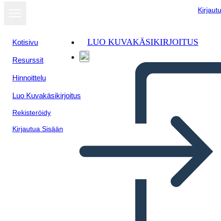
Kirjaut
LUO KUVAKÄSIKIRJOITUS
Kotisivu
Resurssit
Näytä
Hinnoittelu
diaesityksenä
Luo Kuvakäsikirjoitus
Rekisteröidy
Kirjautua Sisään