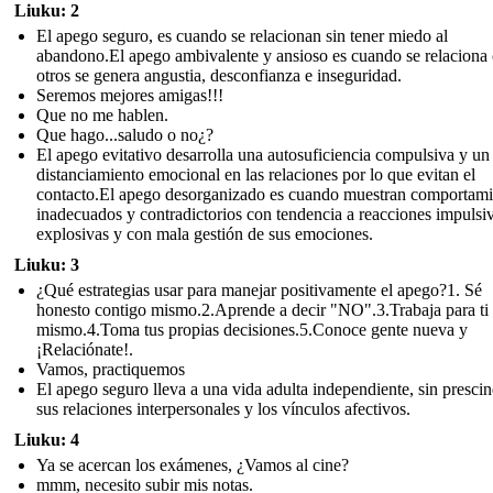
Liuku: 2
El apego seguro, es cuando se relacionan sin tener miedo al
abandono.El apego ambivalente y ansioso es cuando se relaciona
otros se genera angustia, desconfianza e inseguridad.
Seremos mejores amigas!!!
Que no me hablen.
Que hago...saludo o no¿?
El apego evitativo desarrolla una autosuficiencia compulsiva y un
distanciamiento emocional en las relaciones por lo que evitan el
contacto.El apego desorganizado es cuando muestran comportami
inadecuados y contradictorios con tendencia a reacciones impulsi
explosivas y con mala gestión de sus emociones.
Liuku: 3
¿Qué estrategias usar para manejar positivamente el apego?1. Sé
honesto contigo mismo.2.Aprende a decir "NO".3.Trabaja para ti
mismo.4.Toma tus propias decisiones.5.Conoce gente nueva y
¡Relaciónate!.
Vamos, practiquemos
El apego seguro lleva a una vida adulta independiente, sin prescin
sus relaciones interpersonales y los vínculos afectivos.
Liuku: 4
Ya se acercan los exámenes, ¿Vamos al cine?
mmm, necesito subir mis notas.