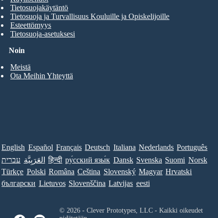
Tietosuojakäytäntö
Tietosuoja ja Turvallisuus Kouluille ja Opiskelijoille
Esteettömyys
Tietosuoja-asetuksesi
Noin
Meistä
Ota Meihin Yhteyttä
English
Español
Français
Deutsch
Italiana
Nederlands
Português
עברית
العَرَبِيَّة
हिन्दी
ру́сский язы́к
Dansk
Svenska
Suomi
Norsk
Türkçe
Polski
Româna
Ceština
Slovenský
Magyar
Hrvatski
български
Lietuvos
Slovenščina
Latvijas
eesti
© 2026 - Clever Prototypes, LLC - Kaikki oikeudet