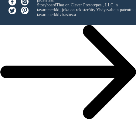
pidätetään.
StoryboardThat on
Clever Prototypes , LLC
:n
tavaramerkki, joka on rekisteröity Yhdysvaltain patentti- 
tavaramerkkivirastossa.