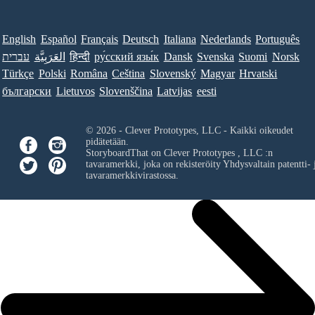
English
Español
Français
Deutsch
Italiana
Nederlands
Português
עברית
العَرَبِيَّة
हिन्दी
ру́сский язы́к
Dansk
Svenska
Suomi
Norsk
Türkçe
Polski
Româna
Ceština
Slovenský
Magyar
Hrvatski
български
Lietuvos
Slovenščina
Latvijas
eesti
© 2026 - Clever Prototypes, LLC - Kaikki oikeudet
pidätetään.
StoryboardThat on
Clever Prototypes , LLC
:n
tavaramerkki, joka on rekisteröity Yhdysvaltain patentti- 
tavaramerkkivirastossa.