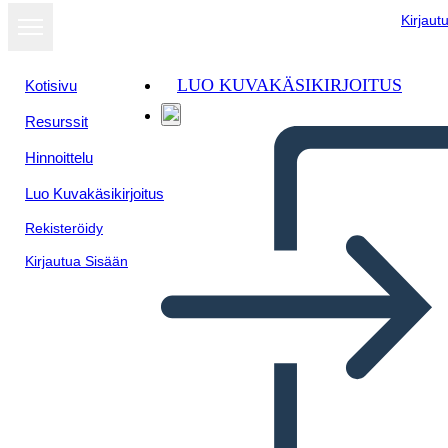
Kirjaut
LUO KUVAKÄSIKIRJOITUS
Kotisivu
Resurssit
Näytä
Hinnoittelu
diaesityksenä
Luo Kuvakäsikirjoitus
Rekisteröidy
Kirjautua Sisään
Untitled Storyboard