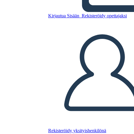
Kirjautua Sisään
Rekisteröidy opettajaksi
Kopioi tämä kuvakäsikirjoitus
LUO KUVAKÄSIKIRJOITUS
TOISTA DIAESITYS
LUE MINULLE
Rekisteröidy yksityishenkilönä