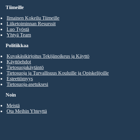
Tiimeille
Ilmainen Kokeilu Tiimeille
Liiketoiminnan Resurssit
Luo Työstä
Yhtyä Team
Politiikkaa
Kuvakäsikirjoitus Tekijänoikeus ja Käyttö
Käyttöehdot
Tietosuojakäytäntö
Tietosuoja ja Turvallisuus Kouluille ja Opiskelijoille
Esteettömyys
Tietosuoja-asetuksesi
Noin
Meistä
Ota Meihin Yhteyttä