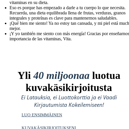
vitaminas en su dieta.
Eso es porque has empezado a darle a tu cuerpo lo que necesita.
Recuerda, una dieta equilibrada llena de frutas, verduras, granos
integrales y proteínas es clave para mantenernos saludables.
¡Qué bien me siento! Ya no estoy tan cansada, y mi piel está muc
mejor.
¡Y yo también me siento con más energía! Gracias por enseñarnos
importancia de las vitaminas, Vita.
Yli
40 miljoonaa
luotua
kuvakäsikirjoitusta
Ei Latauksia, ei Luottokorttia ja ei Vaadi
Kirjautumista Kokeilemiseen!
LUO ENSIMMÄINEN
KUVAKÄSIKIRJOITUKSENI