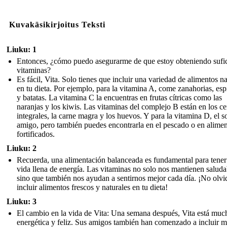
Kuvakäsikirjoitus Teksti
Liuku: 1
Entonces, ¿cómo puedo asegurarme de que estoy obteniendo sufic
vitaminas?
Es fácil, Vita. Solo tienes que incluir una variedad de alimentos na
en tu dieta. Por ejemplo, para la vitamina A, come zanahorias, es
y batatas. La vitamina C la encuentras en frutas cítricas como las
naranjas y los kiwis. Las vitaminas del complejo B están en los ce
integrales, la carne magra y los huevos. Y para la vitamina D, el so
amigo, pero también puedes encontrarla en el pescado o en alime
fortificados.
Liuku: 2
Recuerda, una alimentación balanceada es fundamental para tener
vida llena de energía. Las vitaminas no solo nos mantienen saluda
sino que también nos ayudan a sentirnos mejor cada día. ¡No olvi
incluir alimentos frescos y naturales en tu dieta!
Liuku: 3
El cambio en la vida de Vita: Una semana después, Vita está mu
energética y feliz. Sus amigos también han comenzado a incluir 