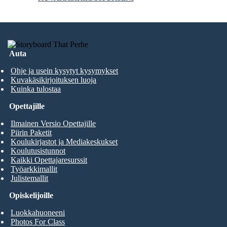
Auta
Ohje ja usein kysytyt kysymykset
Kuvakäsikirjoituksen luoja
Kuinka tulostaa
Opettajille
Ilmainen Versio Opettajille
Piirin Paketit
Koulukirjastot ja Mediakeskukset
Koulutusistunnot
Kaikki Opettajaresurssit
Työarkkimallit
Julistemallit
Opiskelijoille
Luokkahuoneeni
Photos For Class