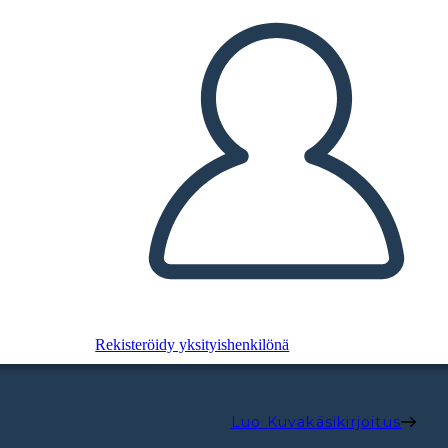
Rekisteröidy yksityishenkilönä
Luo Kuvakäsikirjoitus