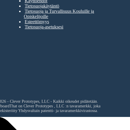
Käyttöehdot
Tietosuojakäytäntö
Tietosuoja ja Turvallisuus Kouluille ja
Opiskelijoille
Esteettömyys
Tietosuoja-asetuksesi
026 - Clever Prototypes, LLC - Kaikki oikeudet pidätetään.
yboardThat on
Clever Prototypes , LLC
:n tavaramerkki, joka
ekisteröity Yhdysvaltain patentti- ja tavaramerkkivirastossa.