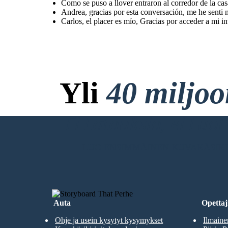
Como se puso a llover entraron al corredor de la cas
Andrea, gracias por esta conversación, me he senti 
Carlos, el placer es mío, Gracias por acceder a mi i
Yli
40 miljo
Ei Latauksia, ei Luo
LUO ENSIMMÄINEN KUVAKÄSIKI
Auta
Opettaji
Ohje ja usein kysytyt kysymykset
Ilmaine