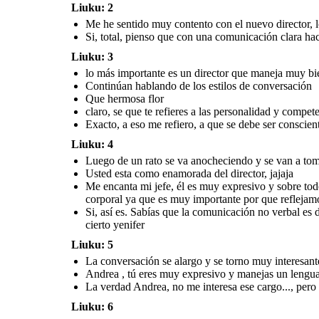
Liuku: 2
Me he sentido muy contento con el nuevo director, 
Como se puso a llover
Si, total, pienso que con una comunicación clara ha
entraron al corredor de la
Andrea, gracias por esta
casa a terminar la
conversación, me he senti
conversación
muy bien hablando
contigo de estos temas
Liuku: 3
de la comunicación en os
escenarios laborales
lo más importante es un director que maneja muy bie
Continúan hablando de los estilos de conversación
Que hermosa flor
claro, se que te refieres a las personalidad y compet
Exacto, a eso me refiero, a que se debe ser conscient
Carlos, el placer es mío,
Gracias por acceder a mi
invitación y espero poder
Liuku: 4
conversar en otra ocasiones
sobre la importancia de la
comunicación profesional
Luego de un rato se va anocheciendo y se van a to
Usted esta como enamorada del director, jajaja
Me encanta mi jefe, él es muy expresivo y sobre to
corporal ya que es muy importante por que reflejam
Si, así es. Sabías que la comunicación no verbal e
cierto yenifer
Liuku: 5
La conversación se alargo y se torno muy interesante
Andrea , tú eres muy expresivo y manejas un lenguaj
La verdad Andrea, no me interesa ese cargo..., pero
Liuku: 6