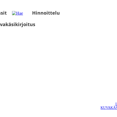
sit
Hinnoittelu
vakäsikirjoitus
KUVAKÄS