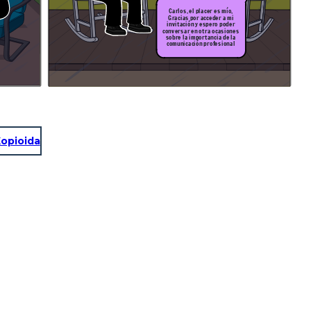
Carlos, el placer es mío,
Gracias por acceder a mi
invitación y espero poder
conversar en otra ocasiones
sobre la importancia de la
comunicación profesional
opioida