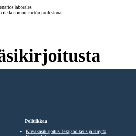
enarios laborales
ia de la comunicación profesional
sikirjoitusta
umista Kokeilemiseen!
Politiikkaa
Kuvakäsikirjoitus Tekijänoikeus ja Käyttö