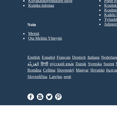
Kuvakäsikirjoituksen luoja
Piirin P
Kuinka tulostaa
Kouluki
Koulutu
Kaikki 
Työarkk
Julistem
Noin
Meistä
Ota Meihin Yhteyttä
English
Español
Français
Deutsch
Italiana
Nederlan
العَرَبِيَّة
हिन्दी
ру́сский язы́к
Dansk
Svenska
Suomi
Româna
Ceština
Slovenský
Magyar
Hrvatski
бълга
Slovenščina
Latvijas
eesti