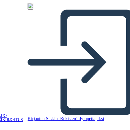
LUO
Kirjautua Sisään
Rekisteröidy opettajaksi
IKIRJOITUS