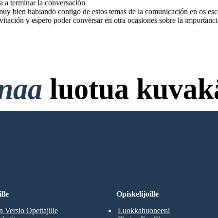
a a terminar la conversación
muy bien hablando contigo de estos temas de la comunicación en os esc
nvitación y espero poder conversar en otra ocasiones sobre la importanc
onaa
luotua kuvakä
ttokorttia ja ei Vaadi Kirjaut
RJOITUKSENI
lle
Opiskelijoille
n Versio Opettajille
Luokkahuoneeni