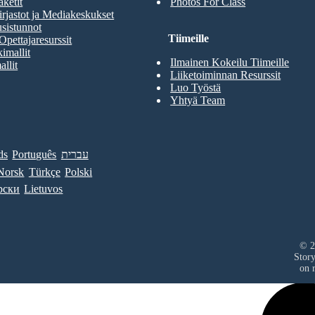
aketit
Photos For Class
rjastot ja Mediakeskukset
sistunnot
Tiimeille
Opettajaresurssit
imallit
Ilmainen Kokeilu Tiimeille
allit
Liiketoiminnan Resurssit
Luo Työstä
Yhtyä Team
ds
Português
עברית
Norsk
Türkçe
Polski
рски
Lietuvos
© 2
Stor
on r