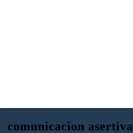
comunicacion asertiva
Que emoción que vino,
Continúan hablando de los
pensé que ya no