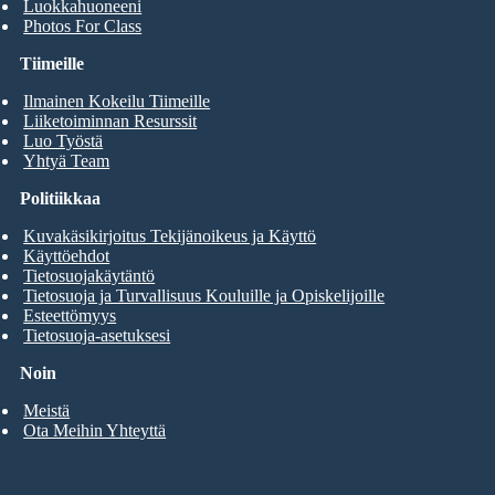
Luokkahuoneeni
Photos For Class
Tiimeille
Ilmainen Kokeilu Tiimeille
Liiketoiminnan Resurssit
Luo Työstä
Yhtyä Team
Politiikkaa
Kuvakäsikirjoitus Tekijänoikeus ja Käyttö
Käyttöehdot
Tietosuojakäytäntö
Tietosuoja ja Turvallisuus Kouluille ja Opiskelijoille
Esteettömyys
Tietosuoja-asetuksesi
Noin
Meistä
Ota Meihin Yhteyttä