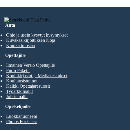
Auta
Ohje ja usein kysytyt kysymykset
Kuvakäsikirjoituksen luoja
Kuinka tulostaa
Opettajille
Ilmainen Versio Opettajille
Piirin Paketit
Koulukirjastot ja Mediakeskukset
Koulutusistunnot
Kaikki Opettajaresurssit
Työarkkimallit
Julistemallit
Opiskelijoille
Luokkahuoneeni
Photos For Class