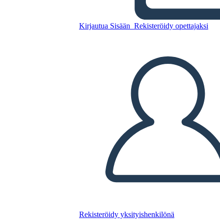
Kopioi tämä kuvakäsikirjoitus
Kirjautua Sisään
Rekisteröidy opettajaksi
LUO KUVAKÄSIKIRJOITUS
TOISTA DIAESITYS
LUE MINULLE
Rekisteröidy yksityishenkilönä