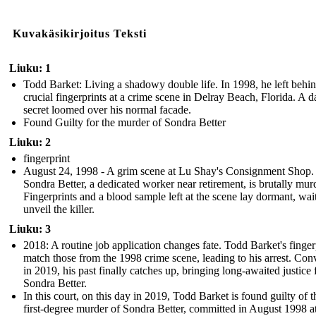
Kuvakäsikirjoitus Teksti
Liuku: 1
Todd Barket: Living a shadowy double life. In 1998, he left behi
crucial fingerprints at a crime scene in Delray Beach, Florida. A d
secret loomed over his normal facade.
Found Guilty for the murder of Sondra Better
Liuku: 2
fingerprint
August 24, 1998 - A grim scene at Lu Shay's Consignment Shop.
Sondra Better, a dedicated worker near retirement, is brutally mur
Fingerprints and a blood sample left at the scene lay dormant, wai
unveil the killer.
Liuku: 3
2018: A routine job application changes fate. Todd Barket's finger
match those from the 1998 crime scene, leading to his arrest. Con
in 2019, his past finally catches up, bringing long-awaited justice 
Sondra Better.
In this court, on this day in 2019, Todd Barket is found guilty of t
first-degree murder of Sondra Better, committed in August 1998 a