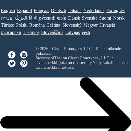
English
Español
Français
Deutsch
Italiana
Nederlands
Português
עברית
العَرَبِيَّة
हिन्दी
ру́сский язы́к
Dansk
Svenska
Suomi
Norsk
Türkçe
Polski
Româna
Ceština
Slovenský
Magyar
Hrvatski
български
Lietuvos
Slovenščina
Latvijas
eesti
© 2026 - Clever Prototypes, LLC - Kaikki oikeudet
pidätetään.
StoryboardThat on
Clever Prototypes , LLC
:n
tavaramerkki, joka on rekisteröity Yhdysvaltain patentti- 
tavaramerkkivirastossa.