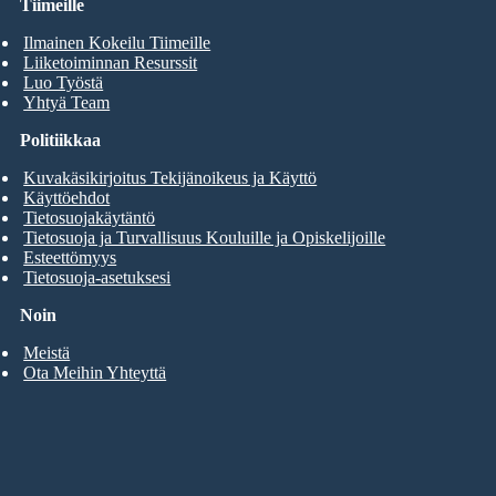
Tiimeille
Ilmainen Kokeilu Tiimeille
Liiketoiminnan Resurssit
Luo Työstä
Yhtyä Team
Politiikkaa
Kuvakäsikirjoitus Tekijänoikeus ja Käyttö
Käyttöehdot
Tietosuojakäytäntö
Tietosuoja ja Turvallisuus Kouluille ja Opiskelijoille
Esteettömyys
Tietosuoja-asetuksesi
Noin
Meistä
Ota Meihin Yhteyttä