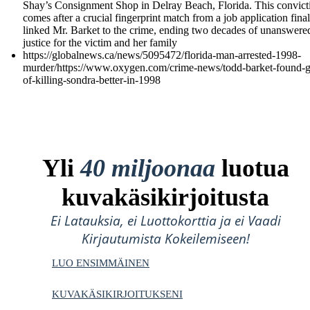
Shay’s Consignment Shop in Delray Beach, Florida. This convict
comes after a crucial fingerprint match from a job application final
linked Mr. Barket to the crime, ending two decades of unanswere
justice for the victim and her family
https://globalnews.ca/news/5095472/florida-man-arrested-1998-
murder/https://www.oxygen.com/crime-news/todd-barket-found-gu
of-killing-sondra-better-in-1998
Yli
40 miljoonaa
luotua
kuvakäsikirjoitusta
Ei Latauksia, ei Luottokorttia ja ei Vaadi
Kirjautumista Kokeilemiseen!
LUO ENSIMMÄINEN
KUVAKÄSIKIRJOITUKSENI