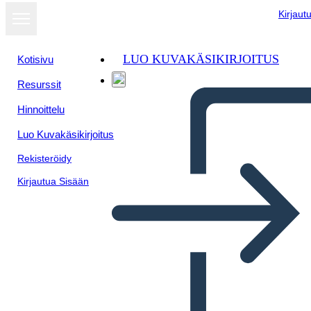
Kirjaut
LUO KUVAKÄSIKIRJOITUS
Kotisivu
Resurssit
Näytä
Hinnoittelu
diaesityksenä
Luo Kuvakäsikirjoitus
Rekisteröidy
Kirjautua Sisään
5th period