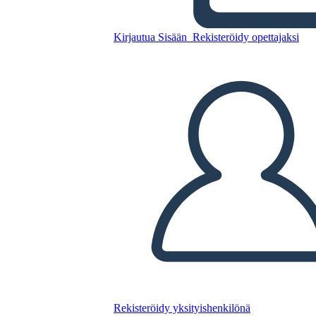
Raccolta differenziata
Kirjautua Sisään
Rekisteröidy opettajaksi
Kopioi tämä kuvakäsikirjoitus
LUO KUVAKÄSIKIRJOITUS
TOISTA DIAESITYS
LUE MINULLE
Rekisteröidy yksityishenkilönä