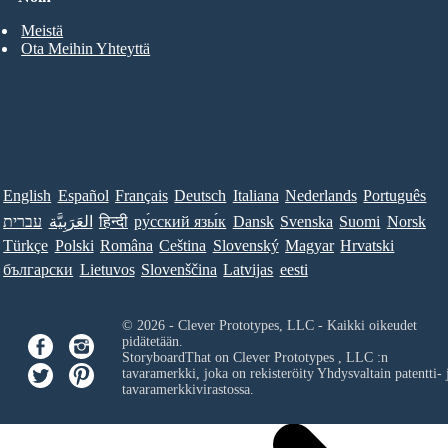
Meistä
Ota Meihin Yhteyttä
English
Español
Français
Deutsch
Italiana
Nederlands
Português
עברית
العَرَبِيَّة
हिन्दी
ру́сский язы́к
Dansk
Svenska
Suomi
Norsk
Türkçe
Polski
Româna
Ceština
Slovenský
Magyar
Hrvatski
български
Lietuvos
Slovenščina
Latvijas
eesti
© 2026 - Clever Prototypes, LLC - Kaikki oikeudet
pidätetään.
StoryboardThat on
Clever Prototypes , LLC
:n
tavaramerkki, joka on rekisteröity Yhdysvaltain patentti- 
tavaramerkkivirastossa.