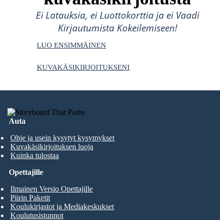
Ei Latauksia, ei Luottokorttia ja ei Vaadi
Kirjautumista Kokeilemiseen!
LUO ENSIMMÄINEN
KUVAKÄSIKIRJOITUKSENI
Auta
Ohje ja usein kysytyt kysymykset
Kuvakäsikirjoituksen luoja
Kuinka tulostaa
Opettajille
Ilmainen Versio Opettajille
Piirin Paketit
Koulukirjastot ja Mediakeskukset
Koulutusistunnot