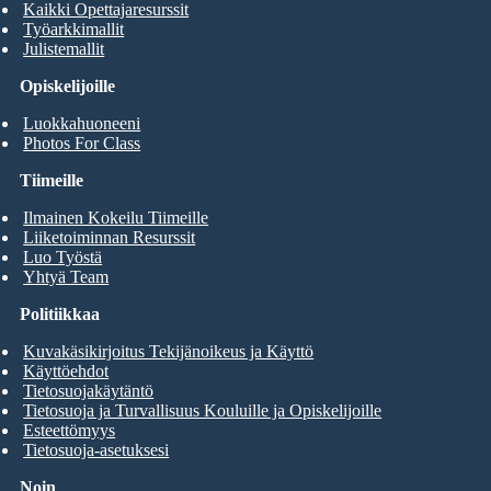
Kaikki Opettajaresurssit
Työarkkimallit
Julistemallit
Opiskelijoille
Luokkahuoneeni
Photos For Class
Tiimeille
Ilmainen Kokeilu Tiimeille
Liiketoiminnan Resurssit
Luo Työstä
Yhtyä Team
Politiikkaa
Kuvakäsikirjoitus Tekijänoikeus ja Käyttö
Käyttöehdot
Tietosuojakäytäntö
Tietosuoja ja Turvallisuus Kouluille ja Opiskelijoille
Esteettömyys
Tietosuoja-asetuksesi
Noin