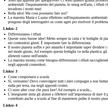
Sono qui apposta per spiegarvelo! Ci sono quattro grandi problem
ambientali: l'inquinamento del pianeta, lo smog nell'aria, i rifiuti c
invadono i nostri mari
Bella idea! Ma cosa possiamo fare noi?
La maestra Maria e Luana riflettono sull'inquinamento ambientale 
pongono degli interrogativi su come agire per risolvere il problem
Liuku: 2
Differenziamo i rifiuti
Queste sono buone idee! Metto sempre la carta e le bottiglie di pla
nei contenitori giusti. È importante fare la differenziata.
Il nostro pianeta soffre e per aiutarlo è importante saper dividere i r
nel modo giusto. Ad esempio questa bottiglia va nella plastica; gli
alimenti vanno nell'umido.
La maestra mostra come bisogna differenziare i rifiuti raccogliend
negli appositi contenitori.
Liuku: 3
Come comportarsi a scuola
Sì, verissimo! Devo coinvolgere tutti i miei compagni a non buttar
nulla per terra, ma negli appositi cestini.
Ci sono altre cose che puoi fare! Ad esempio a scuola...
L’insegnante aiuta gli alunni a riflettere sull’importanza di dare il 
contributo anche a scuola al fine di mantenere pulito il nostro pian
Liuku: 4