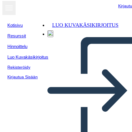
Kirjaut
LUO KUVAKÄSIKIRJOITUS
Kotisivu
Resurssit
Näytä
Hinnoittelu
diaesityksenä
Luo Kuvakäsikirjoitus
Rekisteröidy
Kirjautua Sisään