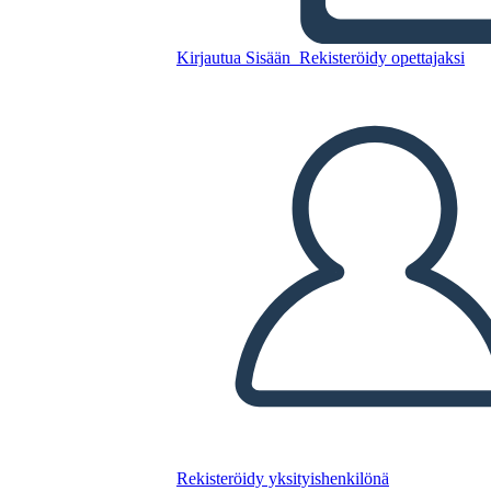
Kopioi tämä kuvakäsikirjoitus
Kirjautua Sisään
Rekisteröidy opettajaksi
LUO KUVAKÄSIKIRJOITUS
TOISTA DIAESITYS
LUE MINULLE
Rekisteröidy yksityishenkilönä