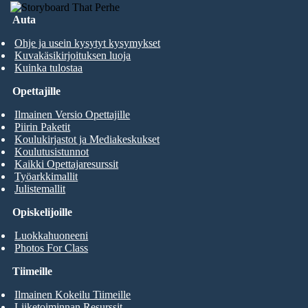
Auta
Ohje ja usein kysytyt kysymykset
Kuvakäsikirjoituksen luoja
Kuinka tulostaa
Opettajille
Ilmainen Versio Opettajille
Piirin Paketit
Koulukirjastot ja Mediakeskukset
Koulutusistunnot
Kaikki Opettajaresurssit
Työarkkimallit
Julistemallit
Opiskelijoille
Luokkahuoneeni
Photos For Class
Tiimeille
Ilmainen Kokeilu Tiimeille
Liiketoiminnan Resurssit