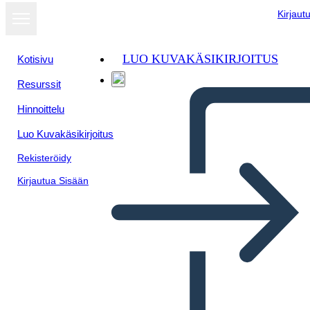
Kirjaut
LUO KUVAKÄSIKIRJOITUS
Kotisivu
Resurssit
Näytä
Hinnoittelu
diaesityksenä
Luo Kuvakäsikirjoitus
Rekisteröidy
Kirjautua Sisään
Viabilidad económica