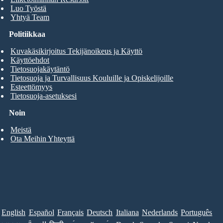
Luo Työstä
Yhtyä Team
Politiikkaa
Kuvakäsikirjoitus Tekijänoikeus ja Käyttö
Käyttöehdot
Tietosuojakäytäntö
Tietosuoja ja Turvallisuus Kouluille ja Opiskelijoille
Esteettömyys
Tietosuoja-asetuksesi
Noin
Meistä
Ota Meihin Yhteyttä
English
Español
Français
Deutsch
Italiana
Nederlands
Português