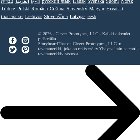
עברית
العَرَبِيَّة
हिन्दी
ру́сский язы́к
Dansk
Svenska
Suomi
Norsk
Türkçe
Polski
Româna
Ceština
Slovenský
Magyar
Hrvatski
български
Lietuvos
Slovenščina
Latvijas
eesti
© 2026 - Clever Prototypes, LLC - Kaikki oikeudet
pidätetään.
StoryboardThat on
Clever Prototypes , LLC
:n
tavaramerkki, joka on rekisteröity Yhdysvaltain patentti- 
tavaramerkkivirastossa.