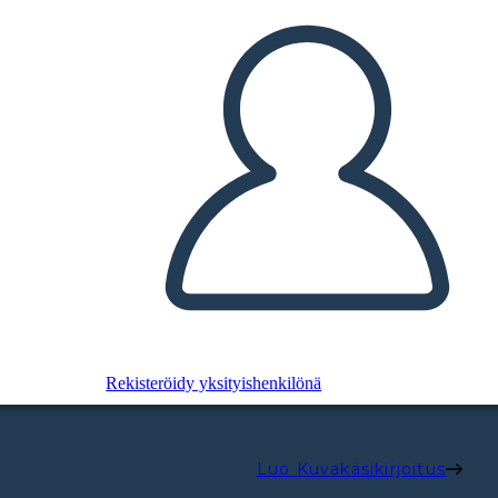
Rekisteröidy yksityishenkilönä
Luo Kuvakäsikirjoitus