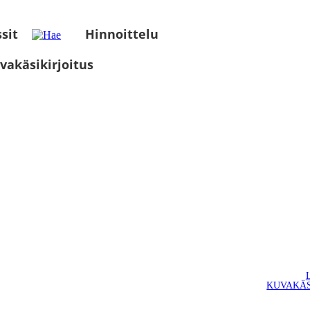
sit
Hinnoittelu
vakäsikirjoitus
KUVAKÄS