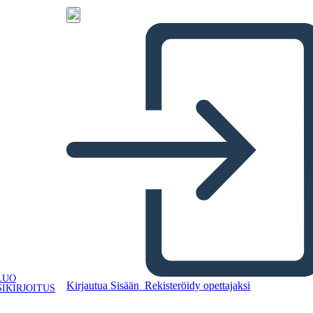
LUO
Kirjautua Sisään
Rekisteröidy opettajaksi
IKIRJOITUS