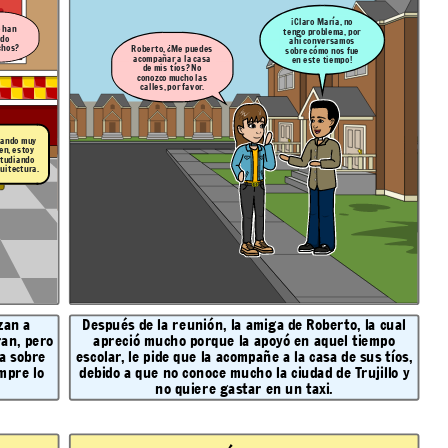
¡Claro María, no
 han
tengo problema, por
ado
ahí conversamos
chos?
Roberto, ¿Me puedes
sobre cómo nos fue
acompañar a la casa
en este tiempo!
de mis tíos? No
conozco mucho las
calles, por favor.
 ando muy
en, estoy
tudiando
uitectura.
zan a
Después de la reunión, la amiga de Roberto, la cual
an, pero
apreció mucho porque la apoyó en aquel tiempo
la sobre
escolar, le pide que la acompañe a la casa de sus tíos,
mpre lo
debido a que no conoce mucho la ciudad de Trujillo y
no quiere gastar en un taxi.