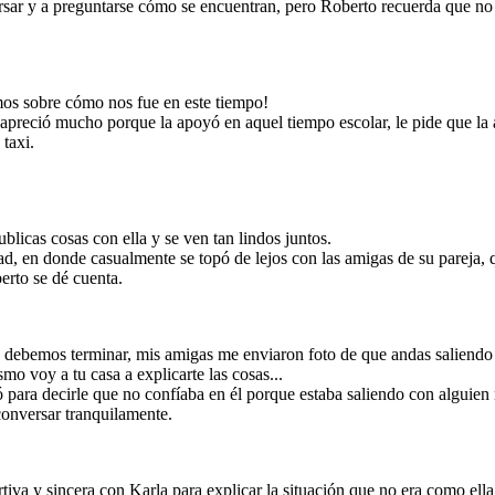
sar y a preguntarse cómo se encuentran, pero Roberto recuerda que no 
mos sobre cómo nos fue en este tiempo!
 apreció mucho porque la apoyó en aquel tiempo escolar, le pide que la
 taxi.
 conversación
icar la situación
al final deciden
 ellos.
icas cosas con ella y se ven tan lindos juntos.
dad, en donde casualmente se topó de lejos con las amigas de su pareja,
erto se dé cuenta.
, debemos terminar, mis amigas me enviaron foto de que andas saliendo
o voy a tu casa a explicarte las cosas...
 para decirle que no confíaba en él porque estaba saliendo con alguien
 conversar tranquilamente.
iva y sincera con Karla para explicar la situación que no era como ella 