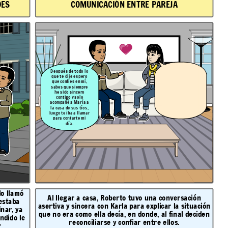
DES
COMUNICACIÓN ENTRE PAREJA
Después de todo lo
que te dije espero
que confíes en mí,
sabes que siempre
he sido sincero
contigo y solo
acompañé a María a
la casa de sus tíos,
luego te iba a llamar
para contarte mi
día.
lo llamó
Al llegar a casa, Roberto tuvo una conversación
 estaba
asertiva y sincera con Karla para explicar la situación
nar, ya
que no era como ella decía, en donde, al final deciden
ndido le
reconciliarse y confiar entre ellos.
r