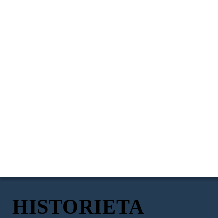
HISTORIETA
LLAMADA INESPERADA
¡DÍA DE LA REUNIÓN!
CAMINATA ENTRE AMIGOS