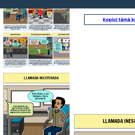
No le dije nada a
¡Los extrañé
Karla sobre que
mucho, ya ni me
¡Claro María, no
Hola Víctor, a los
haré hoy, cuando
¿Cómo han
tengo problema, por
acordaba de sus
llegue a casa le
tiempos. ¡Claro
estado
ahí conversamos
rostros!
cuento como me
ahí estaré!
muchachos?
Roberto, ¿Me puedes
sobre cómo nos fue
fue...
acompañar a la casa
en este tiempo!
de mis tíos? No
conozco mucho las
Hola Roberto, me
calles, por favor.
gustaría que vengas
mañana al almuerzo con
algunos de la promoción...
Yo ando muy
bien, estoy
estudiando
Arquitectura.
Kopioi tämä k
Reunidos en un restaurante todos empiezan a
Después de la reunión, la amiga de Roberto, la cual
Un sábado en la tarde un amigo de promoción de
conversar y a preguntarse cómo se encuentran, pero
apreció mucho porque la apoyó en aquel tiempo
Roberto lo llama para invitarlo a almorzar con sus
Roberto recuerda que no le dijo nada a Karla sobre
escolar, le pide que la acompañe a la casa de sus tíos,
amigos del colegio en donde estudiaron. Este muy
que estaría ocupado el domingo, ya que siempre lo
debido a que no conoce mucho la ciudad de Trujillo y
emocionado acepta.
hace para que no desconfíe de él.
no quiere gastar en un taxi.
MALOS ENTENDIDOS...
SITUACIÓN DE CELOS E INSEGURIDADES
COMUNICACIÓN ENTRE PAREJA
¡Hay que tomarles
foto y decirle a
No entiendo por qué
¿Por qué me haces esto
Karla!
dices todo eso Karla,
Roberto? Ya no confío en ti,
¿Cómo te está yendo
ahora mismo voy a tu
debemos terminar, mis
con Karla? Veo que
amigas me enviaron foto de
casa a explicarte las
siempre publicas
que andas saliendo con
cosas...
Muchas gracias
Después de todo lo
cosas con ella y se ven
alguien más.
María, la quiero
que te dije espero
tan lindos juntos.
mucho y me esfuerzo
que confíes en mí,
por ella siempre.
sabes que siempre
he sido sincero
contigo y solo
acompañé a María a
la casa de sus tíos,
luego te iba a llamar
para contarte mi
día.
Cuando Roberto ya llegaba a su casa, Karla lo llamó
La casa de sus tíos quedaba casi al centro de la
Al llegar a casa, Roberto tuvo una conversación
para decirle que no confíaba en él porque estaba
ciudad, en donde casualmente se topó de lejos con
asertiva y sincera con Karla para explicar la situación
saliendo con alguien más y que deben terminar, ya
las amigas de su pareja, que rápidamente no
que no era como ella decía, en donde, al final deciden
que sus amigas le contaron eso. Este sorprendido le
dudaron en avisarle a Karla lo que estaban viendo,
reconciliarse y confiar entre ellos.
dice que irá a su casa para conversar
exagerando la situación sin que Roberto se dé
tranquilamente.
cuenta.
Cree sus los propios en Storyboard That
LLAMADA INESPERADA
¡DÍA DE LA REUNIÓN
No le dije nada a
¡Los extrañé
Karla sobre que
mucho, ya ni me
Hola Víctor, a los
haré hoy, cuando
acordaba de sus
llegue a casa le
tiempos. ¡Claro
rostros!
cuento como me
ahí estaré!
fue...
Hola Roberto, me
gustaría que vengas
mañana al almuerzo con
algunos de la promoción...
LLAMADA INES