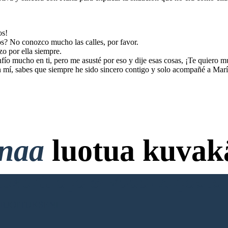
os!
s? No conozco mucho las calles, por favor.
o por ella siempre.
nfío mucho en ti, pero me asusté por eso y dije esas cosas, ¡Te quiero 
 mí, sabes que siempre he sido sincero contigo y solo acompañé a María a
onaa
luotua kuvakä
ttokorttia ja ei Vaadi Kirjaut
RJOITUKSENI