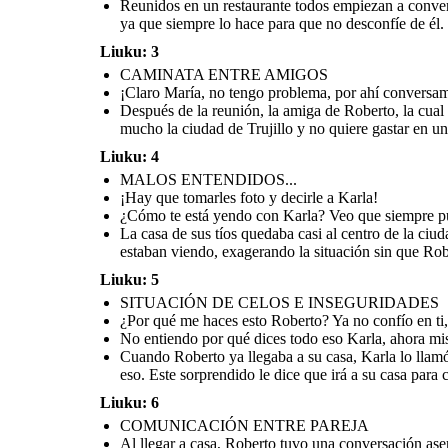
Reunidos en un restaurante todos empiezan a conver
que confíes en mí,
sabes que siempre
he sido sincero
ya que siempre lo hace para que no desconfíe de él.
contigo y solo
acompañé a María a
la casa de sus tíos,
luego te iba a llamar
Liuku: 3
para contarte mi
día.
CAMINATA ENTRE AMIGOS
¡Claro María, no tengo problema, por ahí conversa
Después de la reunión, la amiga de Roberto, la cual
mucho la ciudad de Trujillo y no quiere gastar en un
Después de la reunión, la amiga de Roberto, la cual
Liuku: 4
Cuando Roberto ya llegaba a su casa, Karla lo llamó
apreció mucho porque la apoyó en aquel tiempo
Al llegar a casa, Roberto tuvo una
para decirle que no confíaba en él porque estaba
escolar, le pide que la acompañe a la casa de sus tíos,
MALOS ENTENDIDOS...
asertiva y sincera con Karla para expl
saliendo con alguien más y que deben terminar, ya
debido a que no conoce mucho la ciudad de Trujillo y
que no era como ella decía, en donde, 
que sus amigas le contaron eso. Este sorprendido le
¡Hay que tomarles foto y decirle a Karla!
no quiere gastar en un taxi.
reconciliarse y confiar entre
dice que irá a su casa para conversar
¿Cómo te está yendo con Karla? Veo que siempre publ
tranquilamente.
La casa de sus tíos quedaba casi al centro de la ciu
COMUNICACIÓN ENTRE PAREJA
estaban viendo, exagerando la situación sin que Rob
Liuku: 5
SITUACIÓN DE CELOS E INSEGURIDADES
¿Por qué me haces esto Roberto? Ya no confío en ti
No entiendo por qué dices todo eso Karla, ahora mism
Después de todo lo
que te dije espero
Cuando Roberto ya llegaba a su casa, Karla lo llamó
que confíes en mí,
sabes que siempre
eso. Este sorprendido le dice que irá a su casa para
he sido sincero
contigo y solo
acompañé a María a
la casa de sus tíos,
Liuku: 6
luego te iba a llamar
para contarte mi
día.
COMUNICACIÓN ENTRE PAREJA
Al llegar a casa, Roberto tuvo una conversación asert