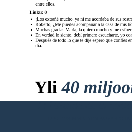
entre ellos.
Liuku: 0
¡Los extrañé mucho, ya ni me acordaba de sus rostr
Al llegar a casa, Roberto tuvo una conversación
Roberto, ¿Me puedes acompañar a la casa de mis tío
asertiva y sincera con Karla para explicar la situación
que no era como ella decía, en donde, al final deciden
Muchas gracias María, la quiero mucho y me esfuerz
reconciliarse y confiar entre ellos.
En verdad lo siento, debí primero escucharte, yo co
Después de todo lo que te dije espero que confíes en
día.
Yli
40 miljo
Ei Latauksia, ei Luo
LUO ENSIMMÄINEN KUVAKÄSIKI