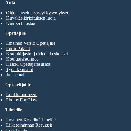
Auta
Ohje ja usein kysytyt kysymykset
Kuvakäsikirjoituksen luoja
Kuinka tulostaa
Opettajille
Ilmainen Versio Opettajille
Piirin Paketit
Koulukirjastot ja Mediakeskukset
Koulutusistunnot
Kaikki Opettajaresurssit
Työarkkimallit
Julistemallit
Opiskelijoille
Luokkahuoneeni
Photos For Class
Tiimeille
Ilmainen Kokeilu Tiimeille
Liiketoiminnan Resurssit
Luo Työstä