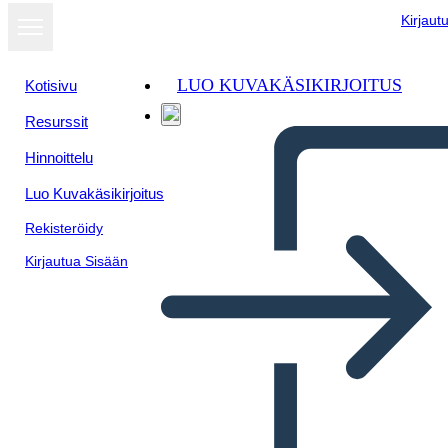
Kirjaut
LUO KUVAKÄSIKIRJOITUS
Kotisivu
Resurssit
Näytä
Hinnoittelu
diaesityksenä
Luo Kuvakäsikirjoitus
Rekisteröidy
Kirjautua Sisään
Untitled Storyboard