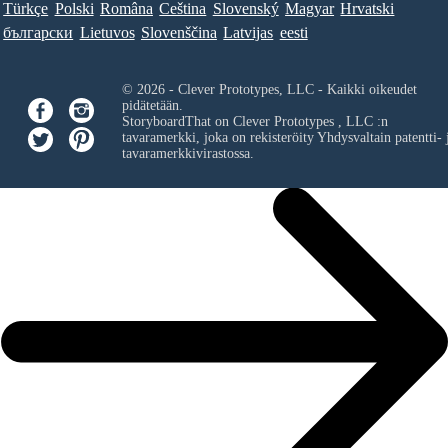
Türkçe
Polski
Româna
Ceština
Slovenský
Magyar
Hrvatski
български
Lietuvos
Slovenščina
Latvijas
eesti
© 2026 - Clever Prototypes, LLC - Kaikki oikeudet
pidätetään.
StoryboardThat on
Clever Prototypes , LLC
:n
tavaramerkki, joka on rekisteröity Yhdysvaltain patentti- 
tavaramerkkivirastossa.