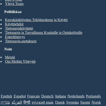
Yhtyä Team
Politiikkaa
Kuvakäsikirjoitus Tekijänoikeus ja Käyttö
Käyttöehdot
Tietosuojakäytäntö
Tietosuoja ja Turvallisuus Kouluille ja Opiskelijoille
Esteettömyys
Tietosuoja-asetuksesi
Noin
Meistä
Ota Meihin Yhteyttä
English
Español
Français
Deutsch
Italiana
Nederlands
Português
עברית
العَرَبِيَّة
हिन्दी
ру́сский язы́к
Dansk
Svenska
Suomi
Norsk