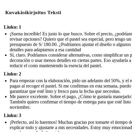
Kuvakäsikirjoitus Teksti
Liuku: 1
¡Suena increíble! Es justo lo que busco. Sobre el precio, ¿podría
revisar opciones? Quiero que el pastel sea especial, pero tengo un
presupuesto de S/ 180.00. ¿Podríamos ajustar el diseño o algunos
detalles para adaptarnos a esa cantidad
Sí, claro. Podríamos considerar alternativas, como simplificar un 
decoración o usar menos detalles en ciertas partes. Eso ayudaría a
reducir el costo manteniendo la esencia del pastel.
Liuku: 2
Para empezar con la elaboración, pido un adelanto del 50%, y el r
pagas al recoger el pastel. Si me confirmas en esta semana, puedo
garantizar que esté listo y fresco para la fecha que necesitas.
Me parece excelente. Sobre el pago, ¿Cómo te gustaría manejarlo
También quiero confirmar el tiempo de entrega para que esté listo 
noviembre.
Liuku: 3
¡Perfecto, así lo haremos! Muchas gracias por tomarte el tiempo d
explicar todo y ajustarte a mis necesidades. Estoy muy emociona