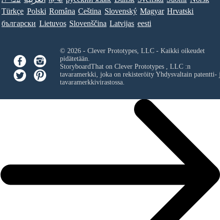
Türkçe
Polski
Româna
Ceština
Slovenský
Magyar
Hrvatski
български
Lietuvos
Slovenščina
Latvijas
eesti
© 2026 - Clever Prototypes, LLC - Kaikki oikeudet
pidätetään.
StoryboardThat on
Clever Prototypes , LLC
:n
tavaramerkki, joka on rekisteröity Yhdysvaltain patentti- 
tavaramerkkivirastossa.