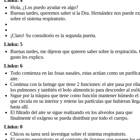
Liuku: 4
Hola, ¿Los puedo ayudar en algo?
Buenas tardes, queremos saber si la Dra. Hernández nos puede ex
sobre el sistema respiratorio.
¡Claro! Su consultorio es la segunda puerta.
Liuku: 5
Buenas tardes, me dijeron que quieren saber sobre la respiración.
gusto les explico.
Liuku: 6
Todo comienza en las fosas nasales , estas actúan como un purific
aire.
Continua con la faringe que tiene 2 funciones: el aire pasa por ell
los pulmones y también el bolo alimenticio para descender al esófa
Sigue por la tráquea que tiene como función mantener húmedo el 
que circula en su interior y retiene las partículas que hubieran lle
hasta allí.
El filtrado del aire se sigue realizando en los alveolos par a que
finalmente el oxígeno se pueda distribuir por todo el cuerpo.
Liuku: 0
Chicos su tarea será investigar sobre el sistema respiratorio .
El aparato respiratorio es el conjunto de órganos que poseen los s