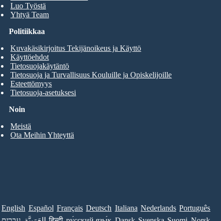
Luo Työstä
Yhtyä Team
Politiikkaa
Kuvakäsikirjoitus Tekijänoikeus ja Käyttö
Käyttöehdot
Tietosuojakäytäntö
Tietosuoja ja Turvallisuus Kouluille ja Opiskelijoille
Esteettömyys
Tietosuoja-asetuksesi
Noin
Meistä
Ota Meihin Yhteyttä
English
Español
Français
Deutsch
Italiana
Nederlands
Português
עברית
العَرَبِيَّة
हिन्दी
ру́сский язы́к
Dansk
Svenska
Suomi
Norsk