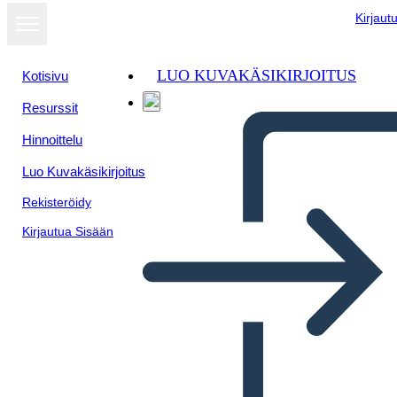
Kirjaut
LUO KUVAKÄSIKIRJOITUS
Kotisivu
Resurssit
Näytä
Hinnoittelu
diaesityksenä
Luo Kuvakäsikirjoitus
Rekisteröidy
Kirjautua Sisään
sistema respiratorio