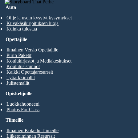
Auta
Ohje ja usein kysytyt kysymykset
Kuvakäsikirjoituksen luoja
Kuinka tulostaa
Opettajille
Ilmainen Versio Opettajille
Piirin Paketit
Koulukirjastot ja Mediakeskukset
Koulutusistunnot
Kaikki Opettajaresurssit
Työarkkimallit
Julistemallit
Opiskelijoille
Luokkahuoneeni
Photos For Class
Tiimeille
Ilmainen Kokeilu Tiimeille
Liiketoiminnan Resurssit