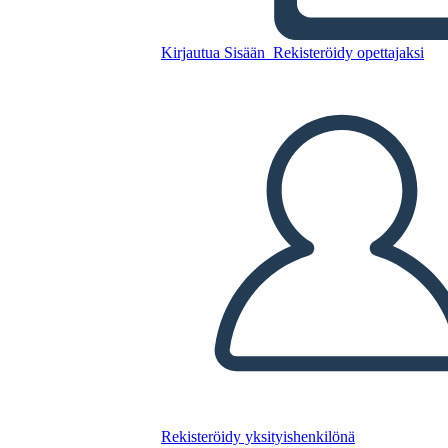
Kirjautua Sisään
Rekisteröidy opettajaksi
Kopioi tämä kuvakäsikirjoitus
LUO KUVAKÄSIKIRJOITUS
TOISTA DIAESITYS
LUE MINULLE
Rekisteröidy yksityishenkilönä