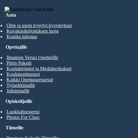
Auta
Ohje ja usein kysytyt kysymykset
Kuvakäsikirjoituksen luoja
Kuinka tulostaa
Opettajille
Ilmainen Versio Opettajille
Piirin Paketit
Koulukirjastot ja Mediakeskukset
Koulutusistunnot
Kaikki Opettajaresurssit
Työarkkimallit
Julistemallit
Opiskelijoille
Luokkahuoneeni
Photos For Class
Tiimeille