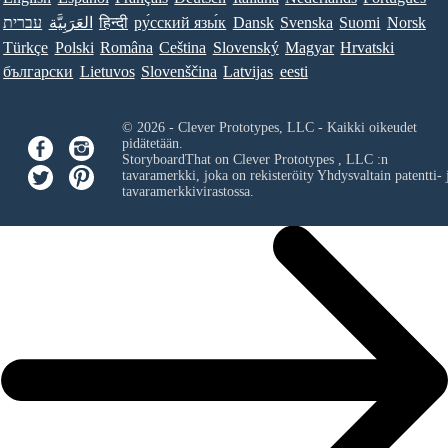
עברית
العَرَبِيَّة
हिन्दी
ру́сский язы́к
Dansk
Svenska
Suomi
Norsk
Türkçe
Polski
Româna
Ceština
Slovenský
Magyar
Hrvatski
български
Lietuvos
Slovenščina
Latvijas
eesti
© 2026 - Clever Prototypes, LLC - Kaikki oikeudet
pidätetään.
StoryboardThat on
Clever Prototypes , LLC
:n
tavaramerkki, joka on rekisteröity Yhdysvaltain patentti- 
tavaramerkkivirastossa.