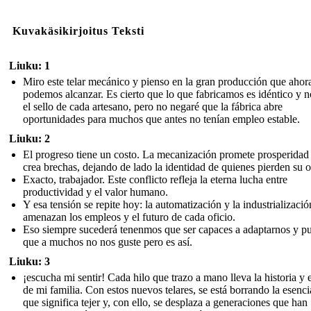
Kuvakäsikirjoitus Teksti
Liuku: 1
Miro este telar mecánico y pienso en la gran producción que ahor
podemos alcanzar. Es cierto que lo que fabricamos es idéntico y n
el sello de cada artesano, pero no negaré que la fábrica abre
oportunidades para muchos que antes no tenían empleo estable.
Liuku: 2
El progreso tiene un costo. La mecanización promete prosperidad
crea brechas, dejando de lado la identidad de quienes pierden su o
Exacto, trabajador. Este conflicto refleja la eterna lucha entre
productividad y el valor humano.
Y esa tensión se repite hoy: la automatización y la industrializació
amenazan los empleos y el futuro de cada oficio.
Eso siempre sucederá tenenmos que ser capaces a adaptarnos y p
que a muchos no nos guste pero es así.
Liuku: 3
¡escucha mi sentir! Cada hilo que trazo a mano lleva la historia y e
de mi familia. Con estos nuevos telares, se está borrando la esenci
que significa tejer y, con ello, se desplaza a generaciones que han