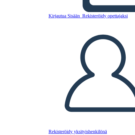
Kopioi tämä kuvakäsikirjoitus
Kirjautua Sisään
Rekisteröidy opettajaksi
LUO KUVAKÄSIKIRJOITUS
TOISTA DIAESITYS
LUE MINULLE
Rekisteröidy yksityishenkilönä