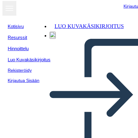
Kirjaut
LUO KUVAKÄSIKIRJOITUS
Kotisivu
Resurssit
Näytä
Hinnoittelu
diaesityksenä
Luo Kuvakäsikirjoitus
Rekisteröidy
Kirjautua Sisään
Industrialización