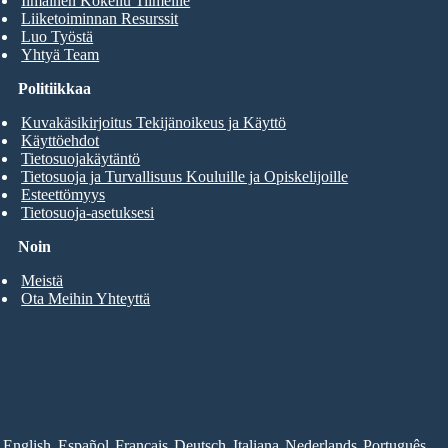
Ilmainen Kokeilu Tiimeille
Liiketoiminnan Resurssit
Luo Työstä
Yhtyä Team
Politiikkaa
Kuvakäsikirjoitus Tekijänoikeus ja Käyttö
Käyttöehdot
Tietosuojakäytäntö
Tietosuoja ja Turvallisuus Kouluille ja Opiskelijoille
Esteettömyys
Tietosuoja-asetuksesi
Noin
Meistä
Ota Meihin Yhteyttä
English
Español
Français
Deutsch
Italiana
Nederlands
Português