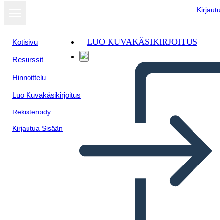
Kirjaut
LUO KUVAKÄSIKIRJOITUS
Kotisivu
Resurssit
Näytä
Hinnoittelu
diaesityksenä
Luo Kuvakäsikirjoitus
Rekisteröidy
Kirjautua Sisään
Untitled Storyboard