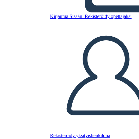
Kirjautua Sisään
Rekisteröidy opettajaksi
Kopioi tämä kuvakäsikirjoitus
LUO KUVAKÄSIKIRJOITUS
TOISTA DIAESITYS
LUE MINULLE
Rekisteröidy yksityishenkilönä