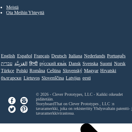
Meistä
Ota Meihin Yhteyttä
English
Español
Français
Deutsch
Italiana
Nederlands
Português
עברית
العَرَبِيَّة
हिन्दी
ру́сский язы́к
Dansk
Svenska
Suomi
Norsk
Türkçe
Polski
Româna
Ceština
Slovenský
Magyar
Hrvatski
български
Lietuvos
Slovenščina
Latvijas
eesti
© 2026 - Clever Prototypes, LLC - Kaikki oikeudet
pidätetään.
StoryboardThat on
Clever Prototypes , LLC
:n
tavaramerkki, joka on rekisteröity Yhdysvaltain patentti- 
tavaramerkkivirastossa.