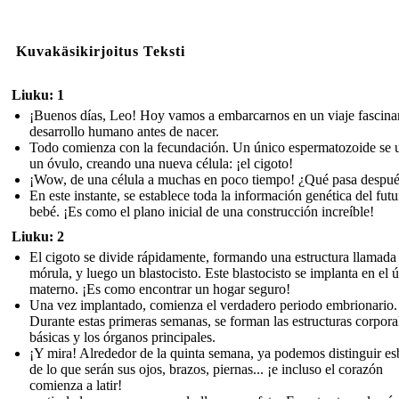
Kuvakäsikirjoitus Teksti
Liuku: 1
¡Buenos días, Leo! Hoy vamos a embarcarnos en un viaje fascinan
desarrollo humano antes de nacer.
Todo comienza con la fecundación. Un único espermatozoide se 
un óvulo, creando una nueva célula: ¡el cigoto!
¡Wow, de una célula a muchas en poco tiempo! ¿Qué pasa despu
En este instante, se establece toda la información genética del futu
bebé. ¡Es como el plano inicial de una construcción increíble!
Liuku: 2
El cigoto se divide rápidamente, formando una estructura llamada
mórula, y luego un blastocisto. Este blastocisto se implanta en el ú
materno. ¡Es como encontrar un hogar seguro!
Una vez implantado, comienza el verdadero periodo embrionario.
Durante estas primeras semanas, se forman las estructuras corpora
básicas y los órganos principales.
¡Y mira! Alrededor de la quinta semana, ya podemos distinguir e
de lo que serán sus ojos, brazos, piernas... ¡e incluso el corazón
comienza a latir!