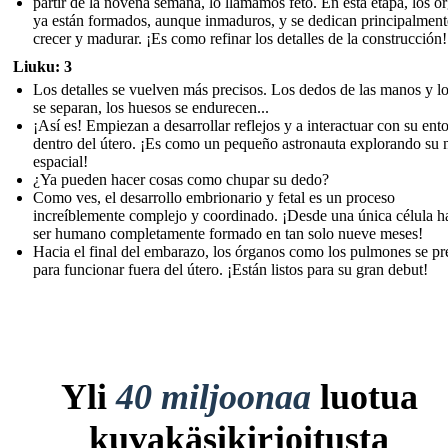
partir de la novena semana, lo llamamos feto. En esta etapa, los ó
ya están formados, aunque inmaduros, y se dedican principalment
crecer y madurar. ¡Es como refinar los detalles de la construcción!
Liuku: 3
Los detalles se vuelven más precisos. Los dedos de las manos y lo
se separan, los huesos se endurecen...
¡Así es! Empiezan a desarrollar reflejos y a interactuar con su ent
dentro del útero. ¡Es como un pequeño astronauta explorando su 
espacial!
¿Ya pueden hacer cosas como chupar su dedo?
Como ves, el desarrollo embrionario y fetal es un proceso
increíblemente complejo y coordinado. ¡Desde una única célula h
ser humano completamente formado en tan solo nueve meses!
Hacia el final del embarazo, los órganos como los pulmones se p
para funcionar fuera del útero. ¡Están listos para su gran debut!
Yli
40 miljoonaa
luotua
kuvakäsikirjoitusta