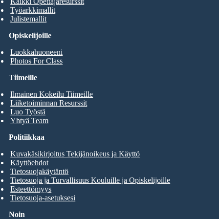
Kaikki Opettajaresurssit
Työarkkimallit
Julistemallit
Opiskelijoille
Luokkahuoneeni
Photos For Class
Tiimeille
Ilmainen Kokeilu Tiimeille
Liiketoiminnan Resurssit
Luo Työstä
Yhtyä Team
Politiikkaa
Kuvakäsikirjoitus Tekijänoikeus ja Käyttö
Käyttöehdot
Tietosuojakäytäntö
Tietosuoja ja Turvallisuus Kouluille ja Opiskelijoille
Esteettömyys
Tietosuoja-asetuksesi
Noin