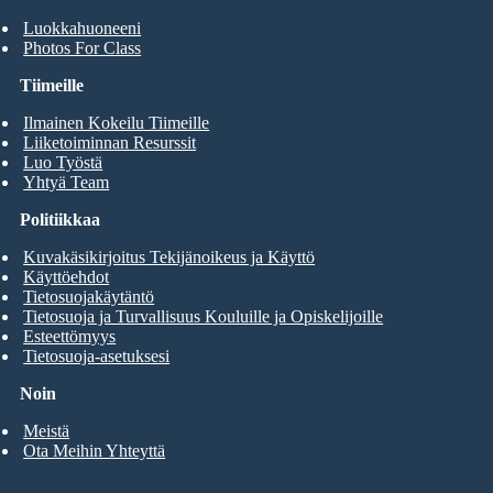
Luokkahuoneeni
Photos For Class
Tiimeille
Ilmainen Kokeilu Tiimeille
Liiketoiminnan Resurssit
Luo Työstä
Yhtyä Team
Politiikkaa
Kuvakäsikirjoitus Tekijänoikeus ja Käyttö
Käyttöehdot
Tietosuojakäytäntö
Tietosuoja ja Turvallisuus Kouluille ja Opiskelijoille
Esteettömyys
Tietosuoja-asetuksesi
Noin
Meistä
Ota Meihin Yhteyttä