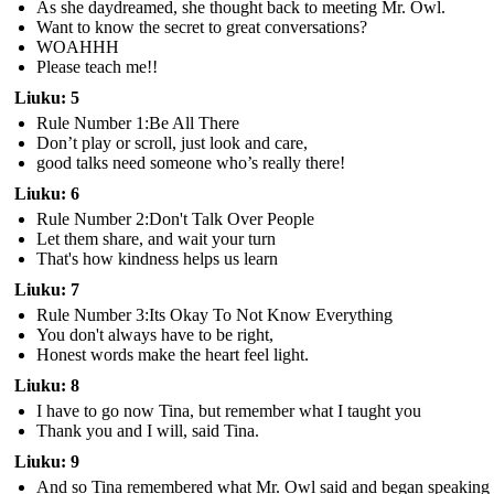
As she daydreamed, she thought back to meeting Mr. Owl.
Want to know the secret to great conversations?
WOAHHH
Please teach me!!
Liuku: 5
Rule Number 1:Be All There
Don’t play or scroll, just look and care,
good talks need someone who’s really there!
Liuku: 6
Rule Number 2:Don't Talk Over People
Let them share, and wait your turn
That's how kindness helps us learn
Liuku: 7
Rule Number 3:Its Okay To Not Know Everything
You don't always have to be right,
Honest words make the heart feel light.
Liuku: 8
I have to go now Tina, but remember what I taught you
Thank you and I will, said Tina.
Liuku: 9
And so Tina remembered what Mr. Owl said and began speaking 