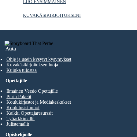
LUO ENSIMMÄINEN
KUVAKÄSIKIRJOITUKSENI
Auta
Ohje ja usein kysytyt kysymykset
Kuvakäsikirjoituksen luoja
Kuinka tulostaa
Opettajille
Ilmainen Versio Opettajille
Piirin Paketit
Koulukirjastot ja Mediakeskukset
Koulutusistunnot
Kaikki Opettajaresurssit
Työarkkimallit
Julistemallit
Opiskelijoille