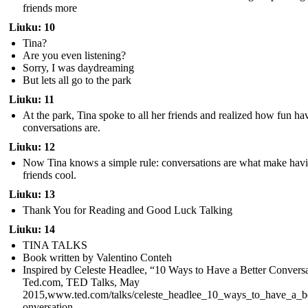
friends more
Liuku: 10
Tina?
Are you even listening?
Sorry, I was daydreaming
But lets all go to the park
Liuku: 11
At the park, Tina spoke to all her friends and realized how fun ha
conversations are.
Liuku: 12
Now Tina knows a simple rule: conversations are what make hav
friends cool.
Liuku: 13
Thank You for Reading and Good Luck Talking
Liuku: 14
TINA TALKS
Book written by Valentino Conteh
Inspired by Celeste Headlee, “10 Ways to Have a Better Conversa
Ted.com, TED Talks, May
2015,www.ted.com/talks/celeste_headlee_10_ways_to_have_a_be
onversation.