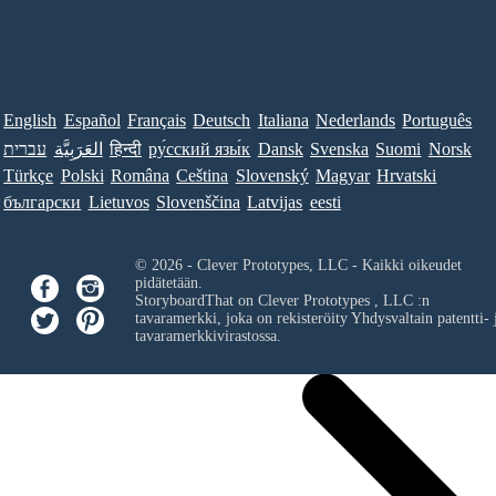
English
Español
Français
Deutsch
Italiana
Nederlands
Português
עברית
العَرَبِيَّة
हिन्दी
ру́сский язы́к
Dansk
Svenska
Suomi
Norsk
Türkçe
Polski
Româna
Ceština
Slovenský
Magyar
Hrvatski
български
Lietuvos
Slovenščina
Latvijas
eesti
© 2026 - Clever Prototypes, LLC - Kaikki oikeudet
pidätetään.
StoryboardThat on
Clever Prototypes , LLC
:n
tavaramerkki, joka on rekisteröity Yhdysvaltain patentti- 
tavaramerkkivirastossa.