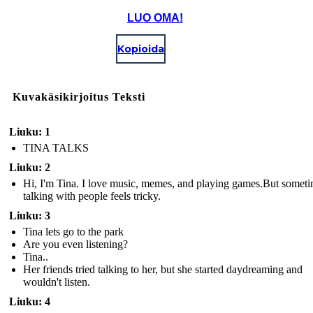
LUO OMA!
Kopioida
Kuvakäsikirjoitus Teksti
Liuku: 1
TINA TALKS
Liuku: 2
Hi, I'm Tina. I love music, memes, and playing games.But some
talking with people feels tricky.
Liuku: 3
Tina lets go to the park
Are you even listening?
Tina..
Her friends tried talking to her, but she started daydreaming and
wouldn't listen.
Liuku: 4