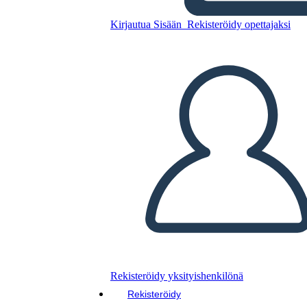
Kirjautua Sisään
Rekisteröidy opettajaksi
Luna Listens
Kopioi tämä
kuvakäsikirjoitus
LUO KUVAKÄSIKIRJOITUS
Kopioi tämä
kuvakäsikirjoitus
LUO KUVAKÄSIKIRJOITUS
Lue tämä kirja!
LUE MINULLE
Rekisteröidy yksityishenkilönä
Rekisteröidy