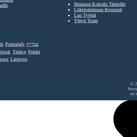
Ilmainen Kokeilu Tiimeille
allit
Liiketoiminnan Resurssit
Luo Työstä
Yhtyä Team
ds
Português
עברית
Norsk
Türkçe
Polski
рски
Lietuvos
© 2
Stor
on r