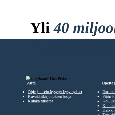
Yli
40 miljo
Ei Latauksia, ei Luo
LUO ENSIMMÄINEN KUVAKÄSIKI
Auta
Opettaji
Ohje ja usein kysytyt kysymykset
Ilmaine
Kuvakäsikirjoituksen luoja
Piirin P
Kuinka tulostaa
Kouluki
Koulutu
Kaikki 
Työarkk