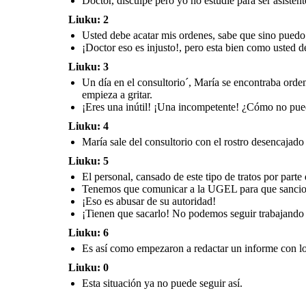
Doctor, disculpe pero yo no estudié para ser asisten
Liuku: 2
Es así como empezaron a redactar un informe con lo sucedido,
Usted debe acatar mis ordenes, sabe que sino pued
pidiendo que la UGEL tome cartas en el asunto. Quedan así a la espera
de la respuesta.
¡Doctor eso es injusto!, pero esta bien como usted de
Liuku: 3
Un día en el consultorio´, María se encontraba orden
empieza a gritar.
¡Eres una inútil! ¡Una incompetente! ¿Cómo no pue
Liuku: 4
María sale del consultorio con el rostro desencajad
Liuku: 5
El personal, cansado de este tipo de tratos por parte
Tenemos que comunicar a la UGEL para que sancio
¡Eso es abusar de su autoridad!
¡Tienen que sacarlo! No podemos seguir trabajando 
Liuku: 6
Es así como empezaron a redactar un informe con lo 
Liuku: 0
Esta situación ya no puede seguir así.