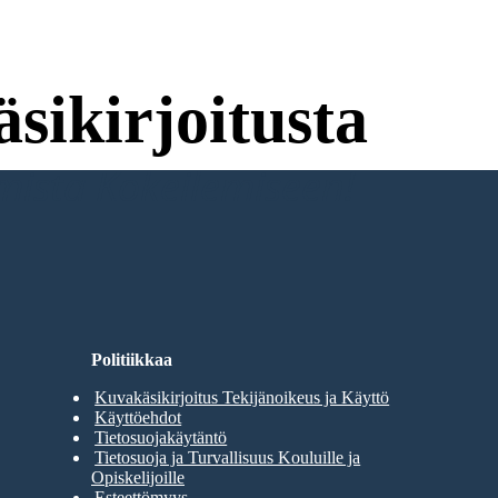
sikirjoitusta
umista Kokeilemiseen!
Politiikkaa
Kuvakäsikirjoitus Tekijänoikeus ja Käyttö
Käyttöehdot
Tietosuojakäytäntö
Tietosuoja ja Turvallisuus Kouluille ja
Opiskelijoille
Esteettömyys