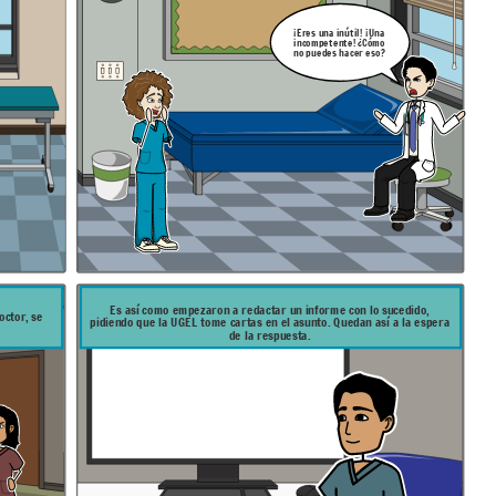
¡Eres una inútil! ¡Una
incompetente! ¿Cómo
no puedes hacer eso?
Es así como empezaron a redactar un informe con lo sucedido,
octor, se
pidiendo que la UGEL tome cartas en el asunto. Quedan así a la espera
de la respuesta.