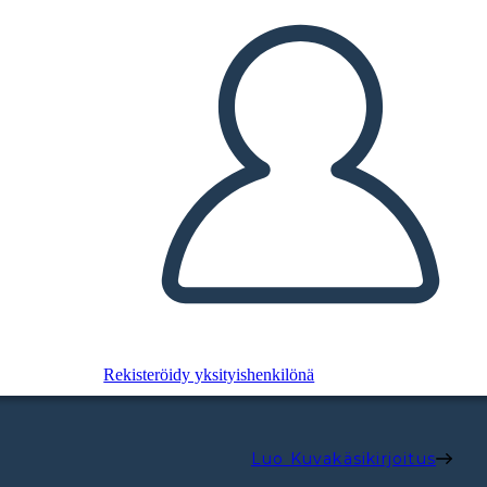
Rekisteröidy yksityishenkilönä
Luo Kuvakäsikirjoitus