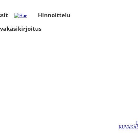
sit
Hinnoittelu
vakäsikirjoitus
KUVAKÄS