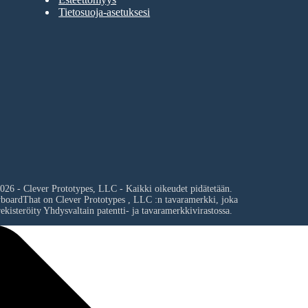
Tietosuoja-asetuksesi
026 - Clever Prototypes, LLC - Kaikki oikeudet pidätetään.
yboardThat on
Clever Prototypes , LLC
:n tavaramerkki, joka
ekisteröity Yhdysvaltain patentti- ja tavaramerkkivirastossa.