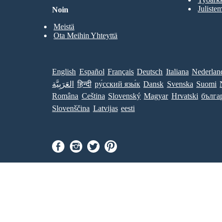
Julistem
Noin
Meistä
Ota Meihin Yhteyttä
English
Español
Français
Deutsch
Italiana
Nederlan
العَرَبِيَّة
हिन्दी
ру́сский язы́к
Dansk
Svenska
Suomi
Româna
Ceština
Slovenský
Magyar
Hrvatski
бълга
Slovenščina
Latvijas
eesti