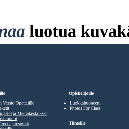
onaa
luotua kuvakä
ttokorttia ja ei Vaadi Kirjaut
RJOITUKSENI
lle
Opiskelijoille
n Versio Opettajille
Luokkahuoneeni
aketit
Photos For Class
rjastot ja Mediakeskukset
sistunnot
Tiimeille
Opettajaresurssit
imallit