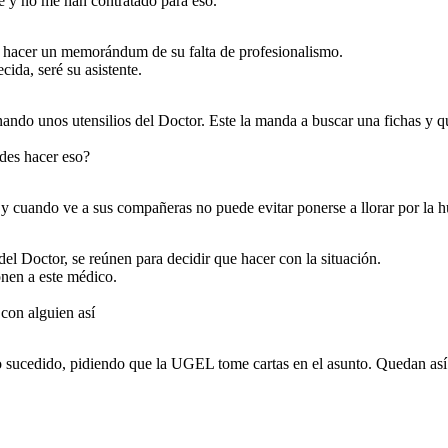
te y no me han contratado para eso.
o hacer un memorándum de su falta de profesionalismo.
cida, seré su asistente.
ando unos utensilios del Doctor. Este la manda a buscar una fichas y qu
des hacer eso?
o y cuando ve a sus compañeras no puede evitar ponerse a llorar por la 
 del Doctor, se reúnen para decidir que hacer con la situación.
nen a este médico.
con alguien así
sucedido, pidiendo que la UGEL tome cartas en el asunto. Quedan así a