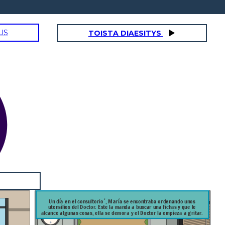
US
TOISTA DIAESITYS
Un día en el consultorio´, María se encontraba ordenando unos
utensilios del Doctor. Este la manda a buscar una fichas y que le
alcance algunas cosas, ella se demora y el Doctor la empieza a gritar.