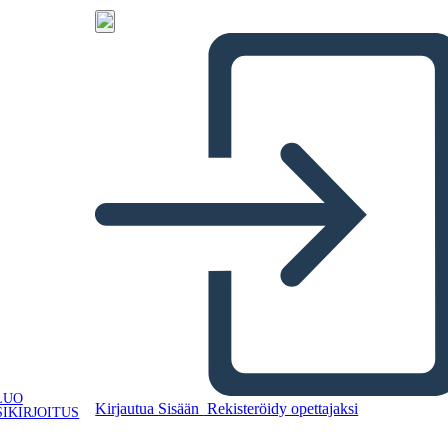
LUO
Kirjautua Sisään
Rekisteröidy opettajaksi
IKIRJOITUS