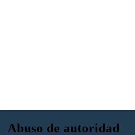
Abuso de autoridad
María es una Téc. Enfermería que esta contratada por un determinado
Un día en el consultorio´, María se encontraba ordenando unos
tiempo, como hace muy poco a terminado sus estudios, hay algunas