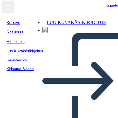
Kirjaut
LUO KUVAKÄSIKIRJOITUS
Kotisivu
Resurssit
Hinnoittelu
Luo Kuvakäsikirjoitus
Rekisteröidy
Kirjautua Sisään
Шаблон, ГРОЗДЕ Графичен
органайзер във формата на