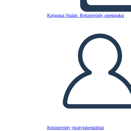
грозде
Kirjautua Sisään
Rekisteröidy opettajaksi
Kopioi tämä kuvakäsikirjoitus
LUO KUVAKÄSIKIRJOITUS
TOISTA DIAESITYS
LUE MINULLE
Rekisteröidy yksityishenkilönä