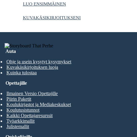
LUO ENSIMMÄINEN
KUVAKÄSIKIRJOITUKSENI
Auta
Ohje ja usein kysytyt kysymykset
Kuvakäsikirjoituksen luoja
Kuinka tulostaa
Opettajille
Ilmainen Versio Opettajille
Piirin Paketit
Koulukirjastot ja Mediakeskukset
Koulutusistunnot
Kaikki Opettajaresurssit
Työarkkimallit
Julistemallit
Opiskelijoille