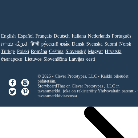
English
Español
Français
Deutsch
Italiana
Nederlands
Português
עברית
العَرَبِيَّة
हिन्दी
ру́сский язы́к
Dansk
Svenska
Suomi
Norsk
Türkçe
Polski
Româna
Ceština
Slovenský
Magyar
Hrvatski
български
Lietuvos
Slovenščina
Latvijas
eesti
© 2026 - Clever Prototypes, LLC - Kaikki oikeudet
pidätetään.
StoryboardThat on
Clever Prototypes , LLC
:n
tavaramerkki, joka on rekisteröity Yhdysvaltain patentti- 
tavaramerkkivirastossa.