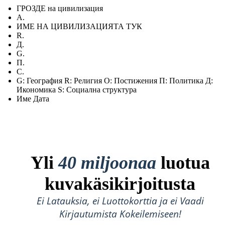
ГРОЗДЕ на цивилизация
А.
ИМЕ НА ЦИВИЛИЗАЦИЯТА ТУК
R.
Д.
G.
П.
С.
G: География R: Религия О: Постижения П: Политика Д:
Икономика S: Социална структура
Име Дата
Yli
40 miljoonaa
luotua
kuvakäsikirjoitusta
Ei Latauksia, ei Luottokorttia ja ei Vaadi
Kirjautumista Kokeilemiseen!