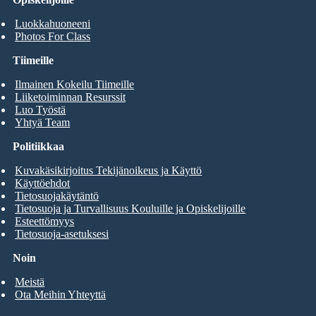
Luokkahuoneeni
Photos For Class
Tiimeille
Ilmainen Kokeilu Tiimeille
Liiketoiminnan Resurssit
Luo Työstä
Yhtyä Team
Politiikkaa
Kuvakäsikirjoitus Tekijänoikeus ja Käyttö
Käyttöehdot
Tietosuojakäytäntö
Tietosuoja ja Turvallisuus Kouluille ja Opiskelijoille
Esteettömyys
Tietosuoja-asetuksesi
Noin
Meistä
Ota Meihin Yhteyttä