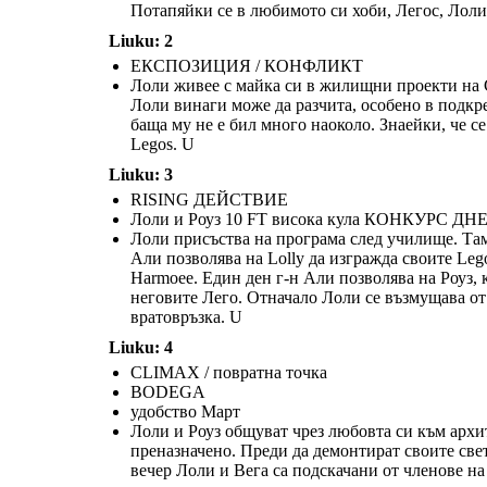
Потапяйки се в любимото си хоби, Легос, Лоли
Liuku: 2
ЕКСПОЗИЦИЯ / КОНФЛИКТ
Лоли живее с майка си в жилищни проекти на С
Лоли винаги може да разчита, особено в подкр
баща му не е бил много наоколо. Знаейки, че с
Лоли присъства на програма след училище. Там той разговаря с
Legos. U
режисьора г-н Али, който е социален работник, който помага на Лоли да
преработи мъката си. Г-н Али позволява на Lolly да изгражда своите Lego
При атака оставя и двете момчета ядосани и наранени, но Лоли има
Краищата на история с Лоли да осъзнава, че въпр
творения в празно складово помещение и Lolly очаква с нетърпение да
своите легове и мечтите си да стане художник, за да избяга. Вега е
пропусне брат си, той може да намери положителн
избяга там, за да накара да повярва в света Harmoee. Един ден г-н Али
разочарован и толкова ядосан, че започва да мисли да се присъедини
мъката си и да поддържате паметта Джърмейн жив,
Liuku: 3
позволява на Роуз, която се бори социално поради аутизма си, да дойде в
към банда и да търси отмъщение. Дори си набавя пистолет. Лоли е в
и търсят помощ, когато той се нуждае от положит
складовото помещение и да строи заедно с Лоли, използвайки неговите
състояние да отговори на Вега да не отмъщава и двете момчета
него. Лоли казва, че хората, с които сте прияте
Лего. Отначало Лоли се възмущава от това, че нахлува в неговото
RISING ДЕЙСТВИЕ
хвърлят пистолета в реката. Те не искат да тръгнат по същия трагичен
вдигнат нагоре, или да ви свалят ниско. Той осъзн
светилище и я предизвиква на състезание за изграждане на кули, което
път като братът на Лоли Джърмейн.
е това, което ви прави това, което 
завършва с вратовръзка.
Лоли и Роуз 10 FT висока кула КОНКУРС ДН
U
Лоли присъства на програма след училище. Там 
РЕЗОЛЮЦИЯ
Али позволява на Lolly да изгражда своите Lego
Harmoee. Един ден г-н Али позволява на Роуз, 
неговите Лего. Отначало Лоли се възмущава от 
вратовръзка. U
Liuku: 4
CLIMAX / повратна точка
BODEGA
удобство Март
Лоли и Роуз общуват чрез любовта си към архит
преназначено. Преди да демонтират своите све
вечер Лоли и Вега са подскачани от членове на