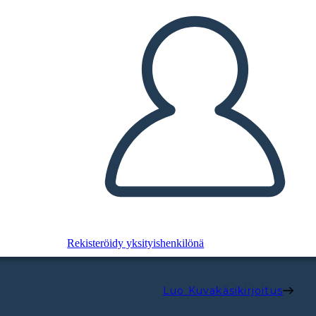
Rekisteröidy yksityishenkilönä
Luo Kuvakäsikirjoitus