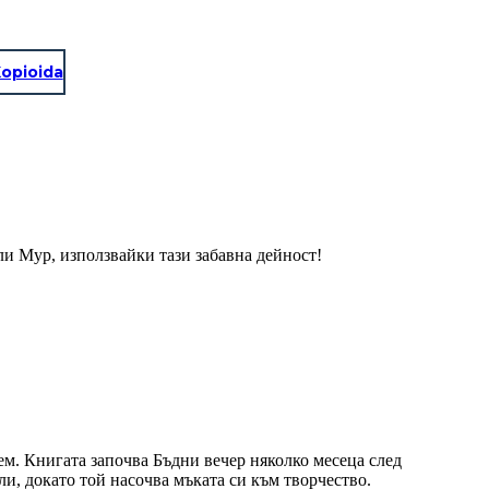
opioida
и Мур, използвайки тази забавна дейност!
м. Книгата започва Бъдни вечер няколко месеца след
и, докато той насочва мъката си към творчество.