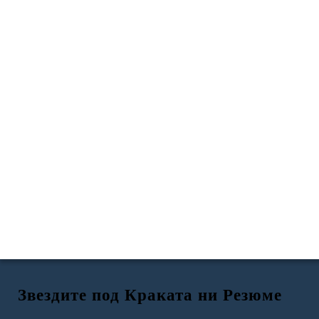
Звездите под Краката ни Резюме
Звездите под краката ни
ЕКСПОЗИЦИЯ / КОНФЛИКТ
RISING ДЕЙСТВИЕ