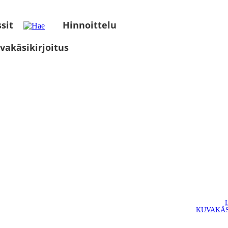
sit
Hinnoittelu
vakäsikirjoitus
KUVAKÄS