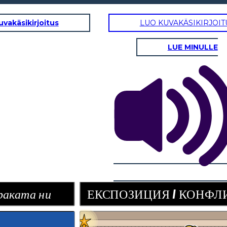
uvakäsikirjoitus
LUO KUVAKÄSIKIRJOIT
LUE MINULLE
НФЛИКТ
RISING ДЕЙСТВИЕ
Лоли и
Роуз
10 FT
висока
кула
КОНКУР
С ДНЕС!
раката ни
ЕКСПОЗИЦИЯ / КОНФЛ