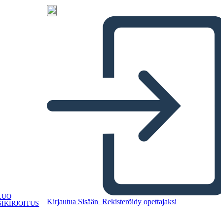
LUO
Kirjautua Sisään
Rekisteröidy opettajaksi
IKIRJOITUS