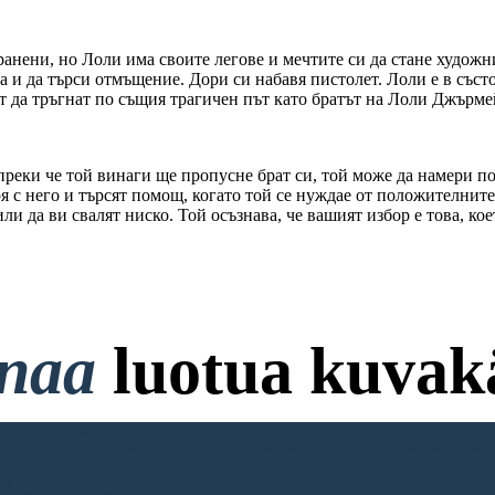
анени, но Лоли има своите легове и мечтите си да стане художник
а и да търси отмъщение. Дори си набавя пистолет. Лоли е в съст
ат да тръгнат по същия трагичен път като братът на Лоли Джърме
ъпреки че той винаги ще пропусне брат си, той може да намери п
с него и търсят помощ, когато той се нуждае от положителните в
ли да ви свалят ниско. Той осъзнава, че вашият избор е това, коет
onaa
luotua kuvakä
ttokorttia ja ei Vaadi Kirjaut
RJOITUKSENI