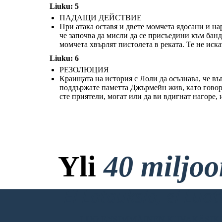
Liuku: 5
ПАДАЩИ ДЕЙСТВИЕ
Краищата на история с Лоли да осъзнава, че въпреки че той винаги ще
При атака оставя и двете момчета ядосани и нар
пропусне брат си, той може да намери положителни начини да преливат
мъката си и да поддържате паметта Джърмейн жив, като говоря с него
че започва да мисли да се присъедини към банд
и търсят помощ, когато той се нуждае от положителните влияния около
него. Лоли казва, че хората, с които сте приятели, могат или да ви
момчета хвърлят пистолета в реката. Те не иск
вдигнат нагоре, или да ви свалят ниско. Той осъзнава, че вашият избор
е това, което ви прави това, което сте.
Liuku: 6
РЕЗОЛЮЦИЯ
Краищата на история с Лоли да осъзнава, че в
поддържате паметта Джърмейн жив, като говоря 
сте приятели, могат или да ви вдигнат нагоре, и
Yli
40 miljo
Ei Latauksia, ei Luo
LUO ENSIMMÄINEN KUVAKÄSIKI