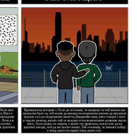
 Лоли има
Краищата на история с Лоли да осъзнава, че въпреки че той винаги ще
а. Вега е
пропусне брат си, той може да намери положителни начини да преливат
присъедини
мъката си и да поддържате паметта Джърмейн жив, като говоря с него
. Лоли е в
и търсят помощ, когато той се нуждае от положителните влияния около
момчета
него. Лоли казва, че хората, с които сте приятели, могат или да ви
ия трагичен
вдигнат нагоре, или да ви свалят ниско. Той осъзнава, че вашият избор
е това, което ви прави това, което сте.