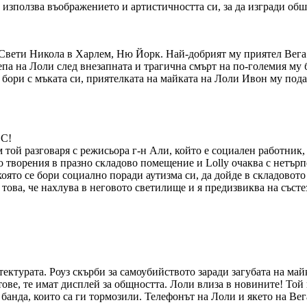
 използва въображението и артистичността си, за да изгради об
вети Никола в Харлем, Ню Йорк. Най-добрият му приятел Вега ж
епа на Лоли след внезапната и трагична смърт на по-големия му 
е бори с мъката си, приятелката на майката на Лоли Ивон му пода
еки че той винаги ще
и начини да преливат
 като говоря с него
елните влияния около
ли, могат или да ви
ава, че вашият избор
сте.
ЕС!
той разговаря с режисьора г-н Али, който е социален работник, 
 творения в празно складово помещение и Lolly очаква с нетърпен
която се бори социално поради аутизма си, да дойде в складовот
това, че нахлува в неговото светилище и я предизвиква на състез
ектурата. Роуз скърби за самоубийството заради загубата на ма
тове, те имат дисплей за общността. Лоли влиза в новините! Той
 банда, които са ги тормозили. Телефонът на Лоли и якето на Вег