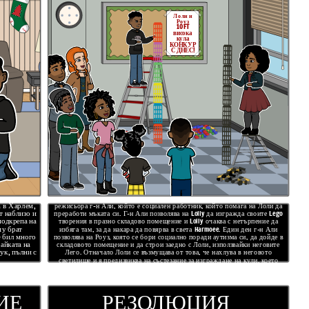
Лоли и
Роуз
10 FT
висока
кула
КОНКУР
С ДНЕС!
Лоли присъства на програма след училище. Там той разговаря с
а в Харлем,
режисьора г-н Али, който е социален работник, който помага на Лоли да
т наблизо и
преработи мъката си. Г-н Али позволява на Lolly да изгражда своите Lego
подкрепа на
творения в празно складово помещение и Lolly очаква с нетърпение да
му брат
избяга там, за да накара да повярва в света Harmoee. Един ден г-н Али
е бил много
позволява на Роуз, която се бори социално поради аутизма си, да дойде в
майката на
складовото помещение и да строи заедно с Лоли, използвайки неговите
ук, пълни с
Лего. Отначало Лоли се възмущава от това, че нахлува в неговото
светилище и я предизвиква на състезание за изграждане на кули, което
завършва с вратовръзка.
U
ИЕ
РЕЗОЛЮЦИЯ