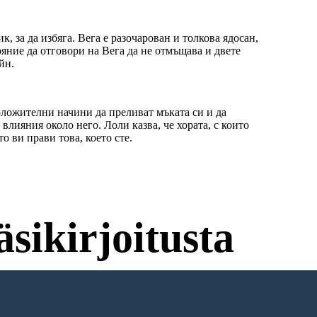
, за да избяга. Вега е разочарован и толкова ядосан,
ояние да отговори на Вега да не отмъщава и двете
йн.
оложителни начини да преливат мъката си и да
лияния около него. Лоли казва, че хората, с които
о ви прави това, което сте.
sikirjoitusta
umista Kokeilemiseen!