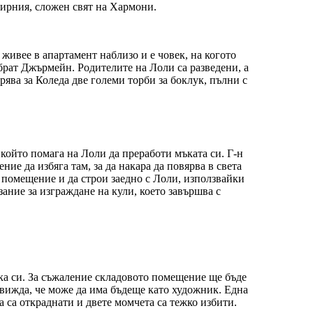
ширния, сложен свят на Хармони.
ивее в апартамент наблизо и е човек, на когото
брат Джърмейн. Родителите на Лоли са разведени, а
рява за Коледа две големи торби за боклук, пълни с
който помага на Лоли да преработи мъката си. Г-н
ие да избяга там, за да накара да повярва в света
о помещение и да строи заедно с Лоли, използвайки
ание за изграждане на кули, което завършва с
йка си. За съжаление складовото помещение ще бъде
 вижда, че може да има бъдеще като художник. Една
а са откраднати и двете момчета са тежко избити.